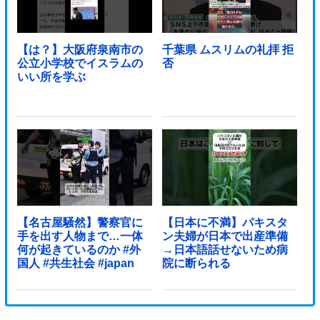
【は？】大阪府泉南市の
千葉県 ムスリムの礼拝 拒
公立小学校でイスラムの
否
いい所を学ぶ
【名古屋騒然】警察官に
【日本に不満】パキスタ
手を出す人物まで…一体
ン夫婦が日本で出産準備
何が起きているのか #外
→日本語話せないため病
国人 #共生社会 #japan
院に断られる