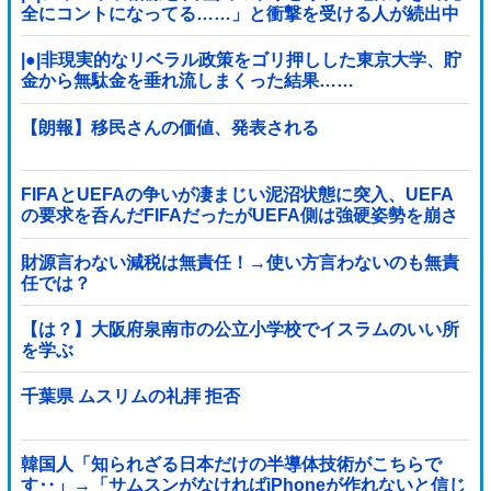
全にコントになってる……」と衝撃を受ける人が続出中
|●|非現実的なリベラル政策をゴリ押しした東京大学、貯
金から無駄金を垂れ流しまくった結果……
【朗報】移民さんの価値、発表される
FIFAとUEFAの争いが凄まじい泥沼状態に突入、UEFA
の要求を呑んだFIFAだったがUEFA側は強硬姿勢を崩さ
ず……
財源言わない減税は無責任！→使い方言わないのも無責
任では？
【は？】大阪府泉南市の公立小学校でイスラムのいい所
を学ぶ
千葉県 ムスリムの礼拝 拒否
韓国人「知られざる日本だけの半導体技術がこちらで
す‥」→「サムスンがなければiPhoneが作れないと信じ