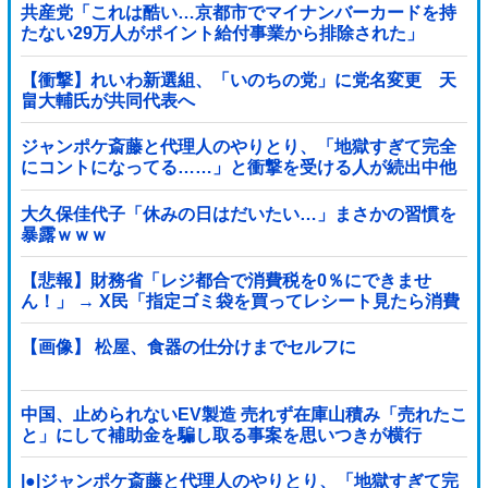
共産党「これは酷い…京都市でマイナンバーカードを持
たない29万人がポイント給付事業から排除された」
【衝撃】れいわ新選組、「いのちの党」に党名変更 天
畠大輔氏が共同代表へ
ジャンポケ斎藤と代理人のやりとり、「地獄すぎて完全
にコントになってる……」と衝撃を受ける人が続出中他
大久保佳代子「休みの日はだいたい…」まさかの習慣を
暴露ｗｗｗ
【悲報】財務省「レジ都合で消費税を0％にできませ
ん！」 → X民「指定ゴミ袋を買ってレシート見たら消費
税はゼロになるんだけど？」ｗｗｗｗｗｗｗｗｗｗｗｗ
ｗｗ
【画像】 松屋、食器の仕分けまでセルフに
中国、止められないEV製造 売れず在庫山積み「売れたこ
と」にして補助金を騙し取る事案を思いつきが横行
|●|ジャンポケ斎藤と代理人のやりとり、「地獄すぎて完