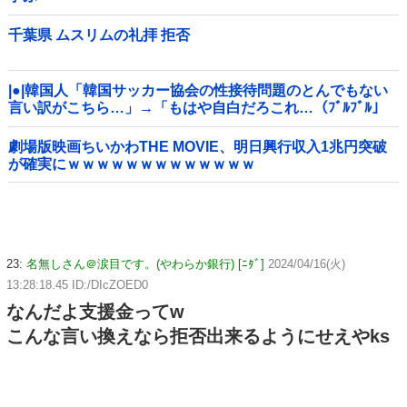
千葉県 ムスリムの礼拝 拒否
|●|韓国人「韓国サッカー協会の性接待問題のとんでもない
言い訳がこちら…」→「もはや自白だろこれ…（ﾌﾞﾙﾌﾞﾙ」
＝韓国の反応
劇場版映画ちいかわTHE MOVIE、明日興行収入1兆円突破
が確実にｗｗｗｗｗｗｗｗｗｗｗｗｗ
23:
名無しさん＠涙目です。(やわらか銀行) [ﾆﾀﾞ]
2024/04/16(火)
13:28:18.45 ID:/DIcZOED0
なんだよ支援金ってw
こんな言い換えなら拒否出来るようにせえやks