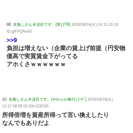
88:
名無しさん＠涙目です。(茸) [TR]
2024/04/16(火) 14:15:10.19
ID:g/FPQNv60
>>9
負担は増えない（企業の賃上げ前提（円安物
価高で実質賃金下がってる
アホくさｗｗｗｗｗｗ
10:
名無しさん＠涙目です。(やわらか銀行) [ﾆﾀﾞ]
2024/04/16(火)
13:17:09.89 ID:/DIcZOED0
所得倍増を資産所得って言い換えしたり
なんでもありだよ