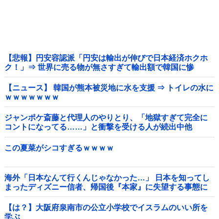
【悲報】円安容認派「円安は輸出が伸びで日本経済ホクホ
ク！」⇒ 世界に売る物が無さすぎて輸出額で韓国に惨
敗・・・
【ニュース】 韓国が熊本被災地に水を支援 ⇒ トイレの水に
ｗｗｗｗｗｗｗ
ジャンポケ斎藤と代理人のやりとり、「地獄すぎて完全に
コントになってる……」と衝撃を受ける人が続出中他
この夏菜がシコすぎるｗｗｗｗ
海外「日本なんて行くんじゃなかった…」 日本を知ってし
まったディズニー信者、帰国後『本家』に失望する事態に
【は？】大阪府泉南市の公立小学校でイスラムのいい所を
学ぶ