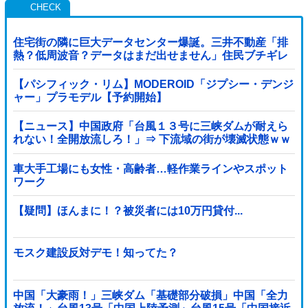
住宅街の隣に巨大データセンター爆誕。三井不動産「排
熱？低周波音？データはまだ出せません」住民ブチギレ
【パシフィック・リム】MODEROID「ジプシー・デンジ
ャー」プラモデル【予約開始】
【ニュース】中国政府「台風１３号に三峡ダムが耐えら
れない！全開放流しろ！」⇒ 下流域の街が壊滅状態ｗｗ
ｗｗｗ
車大手工場にも女性・高齢者…軽作業ラインやスポット
ワーク
【疑問】ほんまに！？被災者には10万円貸付...
モスク建設反対デモ！知ってた？
中国「大豪雨！」三峡ダム「基礎部分破損」中国「全力