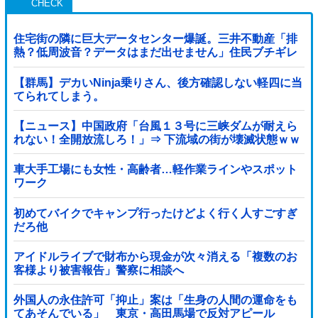
住宅街の隣に巨大データセンター爆誕。三井不動産「排
熱？低周波音？データはまだ出せません」住民ブチギレ
【群馬】デカいNinja乗りさん、後方確認しない軽四に当
てられてしまう。
【ニュース】中国政府「台風１３号に三峡ダムが耐えら
れない！全開放流しろ！」⇒ 下流域の街が壊滅状態ｗｗ
ｗｗｗ
車大手工場にも女性・高齢者…軽作業ラインやスポット
ワーク
初めてバイクでキャンプ行ったけどよく行く人すごすぎ
だろ他
アイドルライブで財布から現金が次々消える「複数のお
客様より被害報告」警察に相談へ
外国人の永住許可「抑止」案は「生身の人間の運命をも
てあそんでいる」 東京・高田馬場で反対アピール