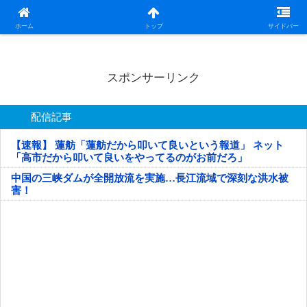
日本第一！ニュース録
ホーム
トップ
サイドバー
スポンサーリンク
配信記事
【速報】 蓮舫「蓮舫だから叩いて良いという報道」 ネット
「高市だから叩いて良いをやってるのがお前だろ」
中国の三峡ダムが全開放流を実施…長江流域で深刻な洪水被
害！