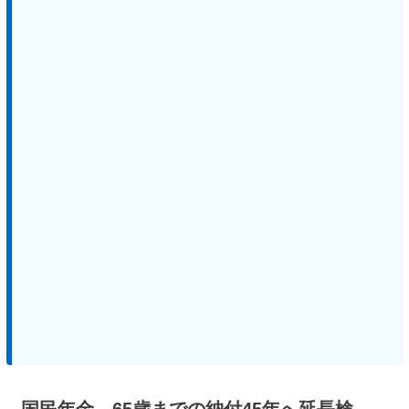
国民年金、65歳までの納付45年へ延長検