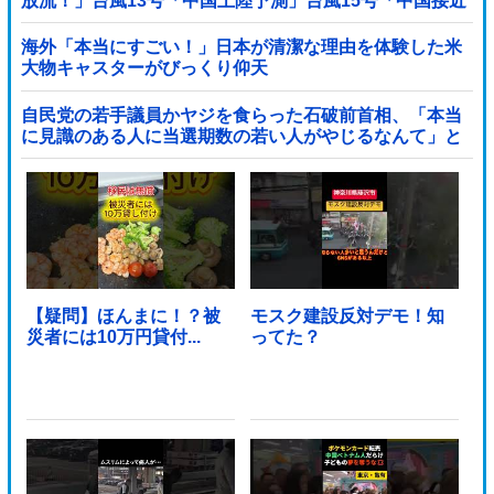
放流！」台風13号「中国上陸予測」台風15号「中国接近
（画像」中国「台風同時上陸！（穀物生産が壊滅危機」
→
海外「本当にすごい！」日本が清潔な理由を体験した米
大物キャスターがびっくり仰天
自民党の若手議員かヤジを食らった石破前首相、「本当
に見識のある人に当選期数の若い人がやじるなんて」と
不満たらたらな様子を見せて……他
【疑問】ほんまに！？被
モスク建設反対デモ！知
災者には10万円貸付...
ってた？