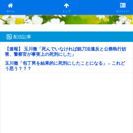
日本第一！ニュース録
ホーム
トップ
サイドバー
配信記事
【速報】 玉川徹「死んでいなければ銃刀法違反と公務執行妨
害、警察官が事実上の死刑にした」
玉川徹「包丁男を結果的に死刑にしたことになる」←これど
う思う？？？