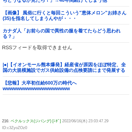
らどうなるか見たろ！」→40年間続けてしまう他
【画像】 風俗に行くと毎回こういう"恵体メロン"お姉さん
(35)を指名してしまうんやが・・・
カナダ人「お前らの国で異性の服を着てたらどう思われ
る？」
RSSフィードを取得できません
|●|【イオンモール熊本爆発】経産省が原因をほぼ特定、全
国の大規模施設でガス供給設備の点検要請にまで発展する
事態に・・・【PICKUP】
【悲報】大卒初任給600万の時代へ
wwwwwwwwwwwwwwwwwww
216:
ベクルックス(ジパング) [ﾆﾀﾞ]
2022/06/16(木) 23:03:47.29
ID:c3ZyoZOz0