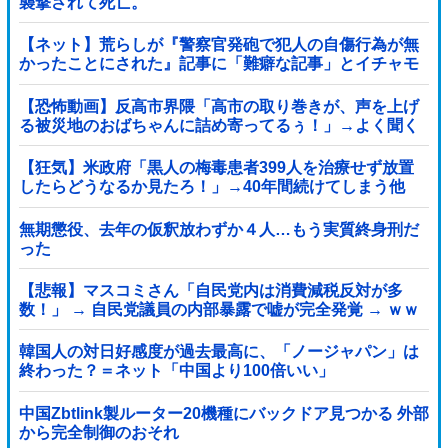
襲撃されて死亡。
【ネット】荒らしが『警察官発砲で犯人の自傷行為が無
かったことにされた』記事に「難癖な記事」とイチャモ
ン→自傷行為の動画が拡散してマスゴミの偏向報...
【恐怖動画】反高市界隈「高市の取り巻きが、声を上げ
る被災地のおばちゃんに詰め寄ってるぅ！」→よく聞く
と何やらヤバいことを言っていると話題に…
【狂気】米政府「黒人の梅毒患者399人を治療せず放置
したらどうなるか見たろ！」→40年間続けてしまう他
無期懲役、去年の仮釈放わずか４人…もう実質終身刑だ
った
【悲報】マスコミさん「自民党内は消費減税反対が多
数！」 → 自民党議員の内部暴露で嘘が完全発覚 → ｗｗ
ｗｗｗｗｗｗｗｗｗｗｗｗ
韓国人の対日好感度が過去最高に、「ノージャパン」は
終わった？＝ネット「中国より100倍いい」
中国Zbtlink製ルーター20機種にバックドア見つかる 外部
から完全制御のおそれ