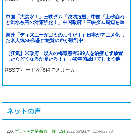
中国「大洪水！」三峡ダム「決壊危機」中国「土砂崩れ
と洪水被害の対策強化！」中国政府「三峡ダム周辺を重
点強化」中国ダム「決壊」中国「現場封鎖！（空撮削
除」→
海外「ディズニーがゴミのようだ！」日本がアニメ化し
た米人気SF作品に絶賛の声が殺到中
【狂気】米政府「黒人の梅毒患者399人を治療せず放置
したらどうなるか見たろ！」→40年間続けてしまう他
RSSフィードを取得できません
ネットの声
200:
プレアデス星団(東京都) [US]
2022/06/16(木) 22:44:27.80