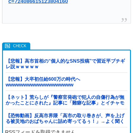
c=724086615123804160
【悲報】高市首相の“個人的なSNS投稿”で習近平ブチギ
レ説ｗｗｗｗｗ
【悲報】大卒初任給600万の時代へ
wwwwwwwwwwwwwwwwwww
【ネット】荒らしが『警察官発砲で犯人の自傷行為が無
かったことにされた』記事に「難癖な記事」とイチャモ
ン→自傷行為の動画が拡散してマスゴミの偏向報...
【恐怖動画】反高市界隈「高市の取り巻きが、声を上げ
る被災地のおばちゃんに詰め寄ってるぅ！」→よく聞く
と何やらヤバいことを言っていると話題に…
RSSフィードを取得できません