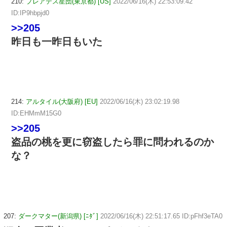
210:
プレアデス星団(東京都) [US]
2022/06/16(木) 22:53:09.42
ID:IP9hbpjd0
>>205
昨日も一昨日もいた
214:
アルタイル(大阪府) [EU]
2022/06/16(木) 23:02:19.98
ID:EHMmM15G0
>>205
盗品の桃を更に窃盗したら罪に問われるのか
な？
207:
ダークマター(新潟県) [ﾆﾀﾞ]
2022/06/16(木) 22:51:17.65 ID:pFhf3eTA0