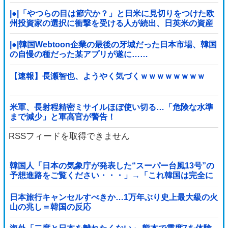
|●|「やつらの目は節穴か？」と日米に見切りをつけた欧
州投資家の選択に衝撃を受ける人が続出、日英米の資産
を処分して代わりに選んだのは……
|●|韓国Webtoon企業の最後の牙城だった日本市場、韓国
の自慢の種だった某アプリが遂に……
【速報】長瀬智也、ようやく気づくｗｗｗｗｗｗｗｗ
米軍、長射程精密ミサイルほぼ使い切る…「危険な水準
まで減少」と軍高官が警告！
RSSフィードを取得できません
韓国人「日本の気象庁が発表した“スーパー台風13号”の
予想進路をご覧ください・・・」→「これ韓国は完全に
直撃なんだけど」「信じませんｗｗｗ」
日本旅行キャンセルすべきか…1万年ぶり史上最大級の火
山の兆し＝韓国の反応