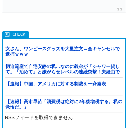
女さん、ワンピースグッズを大量注文→全キャンセルで
逮捕ｗｗｗ
切迫流産で自宅安静の私…なのに義弟が「シャワー貸し
て」「泊めて」と嫌がらせレベルの連続突撃！夫経由で
断ると私に直接LINEしてきて絶句←大人しく自宅の風呂
に入れよ
【速報】中国、アメリカに対する制裁を一斉発表
【速報】高市早苗「消費税は絶対に2年後増税する。私の
覚悟だ。」
RSSフィードを取得できません