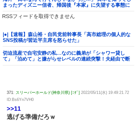
まったディズニー信者、帰国後『本家』に失望する事態に
RSSフィードを取得できません
|●|【速報】森山裕・自民党前幹事長「高市総理の個人的な
SNS投稿が習近平主席を怒らせた」
切迫流産で自宅安静の私…なのに義弟が「シャワー貸し
て」「泊めて」と嫌がらせレベルの連続突撃！夫経由で断
ると私に直接LINEしてきて絶句←大人しく自宅の風呂に入
れよ
371:
スリーパーホールド(神奈川県) [ﾆﾀﾞ]
2022/05/11(水) 19:49:21.72
ID:Bs6Yn7VH0
>>11
逃げる準備だろｗ