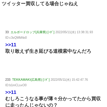
ツイッター買収してる場合じゃねえ
33:
エルボードロップ(兵庫県) [ﾆﾀﾞ]
2022/05/11(水) 13:38:31.93
ID:c3sQWbNo0
>>11
取り敢えず生き延びる道模索中なんだろ
233:
TEKKAMAKI(広島県) [ﾆﾀﾞ]
2022/05/11(水) 15:42:47.76
ID:b1mCLsxO0
>>11
むしろこうなる事が薄々分かってたから買収
に走ったんじゃないの？