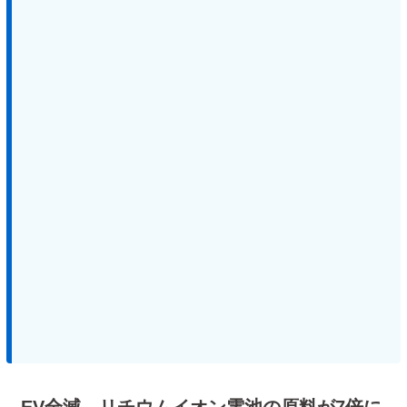
EV全滅、リチウムイオン電池の原料が7倍に