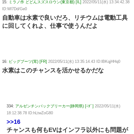
15:
ミラノ作 どどんスズスロウン(東京都) [IL]
2022/05/11(水) 13:34:42.38
ID:Wl7Dd/Ge0
自動車は水素で良いだろ、リチウムは電動工具
に回してくれよ、仕事で使うんだよ
16:
ビッグブーツ(茸) [FR]
2022/05/11(水) 13:35:14.43 ID:lBKqjHHq0
水素はこのチャンスを活かせるかだな
334:
アルゼンチンバックブリーカー(静岡県) [ﾆﾀﾞ]
2022/05/11(水)
18:12:38.78 ID:hLtwZoG80
>>16
チャンスも何もEVはインフラ以外にも問題が