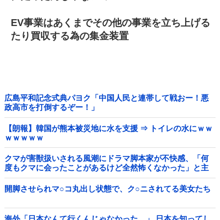
EV事業はあくまでその他の事業を立ち上げる
たり買収する為の集金装置
広島平和記念式典パヨク「中国人民と連帯して戦おー！悪
政高市を打倒するぞー！」
【朗報】韓国が熊本被災地に水を支援 ⇒ トイレの水にｗｗ
ｗｗｗｗｗ
クマが害獣扱いされる風潮にドラマ脚本家が不快感、「何
度もクマに会ったことがあるけど全然怖くなかった」と主
張しており……他
開脚させられマ○コ丸出し状態で、ク○ニされてる美女たち
海外「日本なんて行くんじゃなかった…」 日本を知ってし