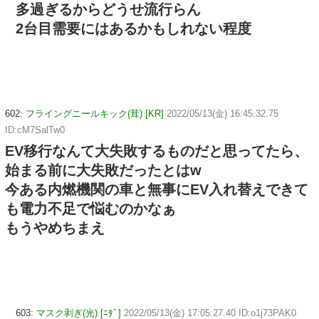
多過ぎるからどうせ流行らん
2台目需要にはあるかもしれない程度
602:
フライングニールキック(茸) [KR]
2022/05/13(金) 16:45:32.75
ID:cM7SalTw0
EV移行なんて大失敗するものだと思ってたら、
始まる前に大失敗だったとはw
今ある内燃機関の車と無事にEV入れ替えできて
も電力不足で悩むのかなぁ
もうやめちまえ
603:
マスク剥ぎ(光) [ﾆﾀﾞ]
2022/05/13(金) 17:05:27.40 ID:o1j73PAK0