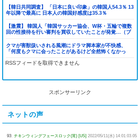
【韓日共同調査】 「日本に良い印象」の韓国人54.3％ 13
年以降で最高に 日本人の韓国好感度は35.3％
【激震】 韓国人「韓国サッカー協会、W杯・五輪で複数
回の性接待を行い審判を買収していたことが発覚…（ブ
ルブル」＝韓国の反応
クマが害獣扱いされる風潮にドラマ脚本家が不快感、
「何度もクマに会ったことがあるけど全然怖くなかっ
た」と主張しており……他
RSSフィードを取得できません
スポンサーリンク
ネットの声
93:
チキンウィングフェースロック(茸) [US]
2022/05/11(水) 14:01:03.05