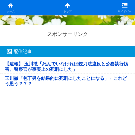
日本第一！ニュース録
ホーム
トップ
サイドバー
スポンサーリンク
配信記事
【速報】 玉川徹「死んでいなければ銃刀法違反と公務執行妨
害、警察官が事実上の死刑にした」
玉川徹「包丁男を結果的に死刑にしたことになる」←これど
う思う？？？