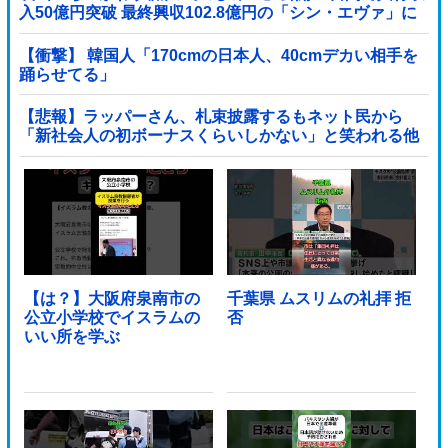
入50億円突破 最終興収102.8億円の「シン・エヴァ」に
並ぶペース
【衝撃】 韓国人「170cmの日本人、40cmデカい相手を
踊らせてる」
【悲報】ラッパーさん、札束披露するもネット民から
「新社会人の初ボーナスくらいしかない」と笑われる他
【は？】大阪府泉南市の
千葉県 ムスリムの礼拝 拒
公立小学校でイスラムの
否
いい所を学ぶ