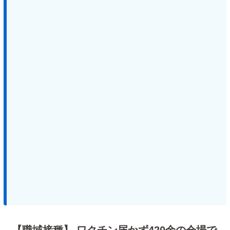
【職域接種】 ワクチン届かず420余の会場で