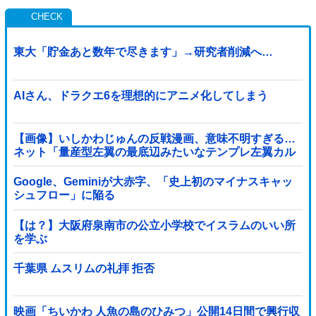
東大「貯金あと数年で尽きます」→研究者削減へ…
AIさん、ドラクエ6を理想的にアニメ化してしまう
【画像】いしかわじゅんの反戦漫画、意味不明すぎる…
ネット「量産型左翼の最底辺みたいなテンプレ左翼カル
ト陰謀妄想漫画しか描けなくなってる」
Google、Geminiが大赤字、「史上初のマイナスキャッ
シュフロー」に陥る
【は？】大阪府泉南市の公立小学校でイスラムのいい所
を学ぶ
千葉県 ムスリムの礼拝 拒否
映画「ちいかわ 人魚の島のひみつ」公開14日間で興行収