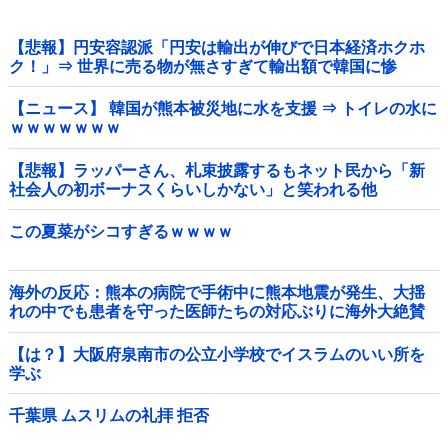
【悲報】円安容認派「円安は輸出が伸びで日本経済ホクホ
ク！」⇒ 世界に売る物が無さすぎて輸出額で韓国に惨
敗・・・
【ニュース】 韓国が熊本被災地に水を支援 ⇒ トイレの水に
ｗｗｗｗｗｗｗ
【悲報】ラッパーさん、札束披露するもネット民から「新
社会人の初ボーナスくらいしかない」と笑われる他
この夏菜がシコすぎるｗｗｗｗ
海外の反応：熊本の病院で手術中に熊本地震が発生、大揺
れの中でも患者を守った医師たちの対応ぶりに海外大絶賛
【は？】大阪府泉南市の公立小学校でイスラムのいい所を
学ぶ
千葉県 ムスリムの礼拝 拒否