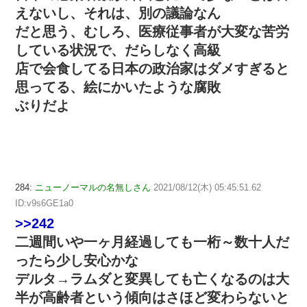
えないし、それは、別の議論なん
だと思う、むしろ、医療従事者が大変な苦労
している状況で、だらしなく高級
店で会食してる日本の政治家はダメすぎると
思ってる、絵にかいたような腐敗
ぶりだよ
284:
ニューノーマルの名無しさん
2021/08/12(木) 05:45:51.62
ID:v9s6GE1a0
>>242
二週間いや一ヶ月経過しても一桁～数十人だ
ったら少し安心かな
デルタ→ラムダと変異しても亡くなるのは大
半が高齢者という傾向はさほど変わらないと