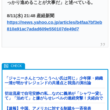
っかり進めることが大事だ」と述べている。
8/11(水) 21:48 産経新聞
https://news.yahoo.co.jp/articles/b4faa7bf3eb
810a91ac7adad609e550107de49d7
「ジャニーさんとつかこうへい氏は同じ」少年隊・錦織
一清が明かすレジェンドの共通点と我流の演出論
切迫流産で自宅安静の私…なのに義弟が「シャワー貸し
て」「泊めて」と嫌がらせレベルの連続突撃！夫経由で
断ると私に直接LINEしてきて絶句←大人しく自宅の風呂
に入れよ
【速報】中国、アメリカに対する制裁を一斉発表