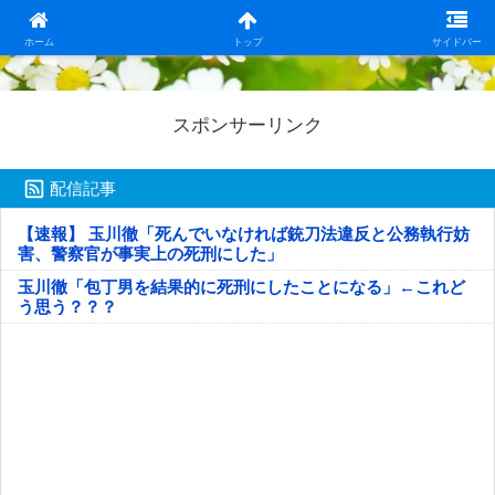
日本第一！ニュース録
ホーム
トップ
サイドバー
スポンサーリンク
配信記事
【速報】 玉川徹「死んでいなければ銃刀法違反と公務執行妨
害、警察官が事実上の死刑にした」
玉川徹「包丁男を結果的に死刑にしたことになる」←これど
う思う？？？