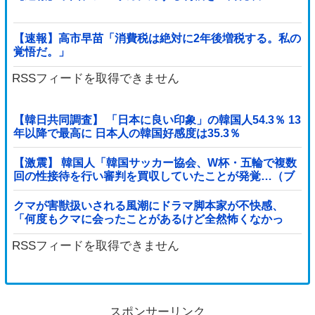
【速報】高市早苗「消費税は絶対に2年後増税する。私の
覚悟だ。」
RSSフィードを取得できません
【韓日共同調査】 「日本に良い印象」の韓国人54.3％ 13
年以降で最高に 日本人の韓国好感度は35.3％
【激震】 韓国人「韓国サッカー協会、W杯・五輪で複数
回の性接待を行い審判を買収していたことが発覚…（ブ
ルブル」＝韓国の反応
クマが害獣扱いされる風潮にドラマ脚本家が不快感、
「何度もクマに会ったことがあるけど全然怖くなかっ
た」と主張しており……他
RSSフィードを取得できません
スポンサーリンク