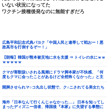
いない状況になってた
ワクチン接種後発なのに無能すぎだろ
広島平和記念式典パヨク「中国人民と連帯して戦おー！悪
政高市を打倒するぞー！」
【朗報】韓国が熊本被災地に水を支援 ⇒ トイレの水にｗｗ
ｗｗｗｗｗ
クマが害獣扱いされる風潮にドラマ脚本家が不快感、「何
度もクマに会ったことがあるけど全然怖くなかった」と主
張しており……他
開脚させられマ○コ丸出し状態で、ク○ニされてる美女たち
海外「日本なんて行くんじゃなかった…」 日本を知ってし
まったディズニー信者、帰国後『本家』に失望する事態に