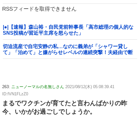
RSSフィードを取得できません
|●|【速報】森山裕・自民党前幹事長「高市総理の個人的な
SNS投稿が習近平主席を怒らせた」
切迫流産で自宅安静の私…なのに義弟が「シャワー貸し
て」「泊めて」と嫌がらせレベルの連続突撃！夫経由で断
ると私に直接LINEしてきて絶句←大人しく自宅の風呂に入
れよ
263:
ニューノーマルの名無しさん
2021/08/12(木) 05:08:39.41
ID:fVN1FLzZ0
まるでワクチンが育てたと言わんばかりの昨
今、いかがお過ごしでしょうか。