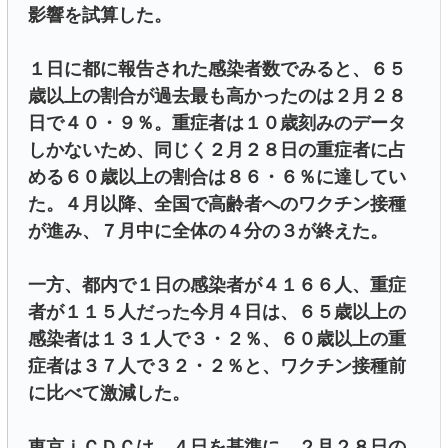
影響を試算した。
１日に都に報告された感染者数でみると、６５
歳以上の割合が過去最も高かったのは２月２８
日で４０・９％。重症者は１０歳刻みのデータ
しかないため、同じく２月２８日の重症者に占
める６０歳以上の割合は８６・６％に達してい
た。４月以降、全国で高齢者へのワクチン接種
が進み、７月中に全体の４分の３が終えた。
一方、都内で１日の感染者が４１６６人、重症
者が１１５人だった今月４日は、６５歳以上の
感染者は１３１人で３・２％、６０歳以上の重
症者は３７人で３２・２％と、ワクチン接種前
に比べて激減した。
東京ｉＣＤＣは、４日を基準に、２月２８日の