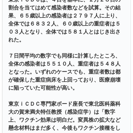
割合を当てはめて感染者数などを試算。その結
果、６５歳以上の感染者は２７９７人に上り、
全体では６８３２人、６０歳以上の重症者は５
０３人となり、全体では５８１人とはじき出さ
れた。
７日間平均の数字でも同様に計算したところ、
全体の感染者は５５１０人、重症者は５４８人
となった。いずれのケースでも、重症者数は都
が確保した重症病床を上回っており、医療崩壊
に陥っていた可能性が高い。
東京ｉＣＤＣ専門家ボード座長で東北医科薬科
大の賀来満夫特任教授（感染症学）は「数字
上、ワクチン効果は明白だ。変異株の拡大など
懸念材料はまだ多く、今後もワクチン接種をし