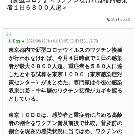
者１日６８００人超＞
2021.08.12
1:
Egg ★
2021/08/12(木) 01:16:05.53 ID:IZ3UL7I79
東京都内で新型コロナウイルスのワクチン接種
が行われなければ、今月４日時点で１日の感染
者が最大６８００人超、重症者も５８０人に達
したとする試算を東京ｉＣＤＣ（東京感染症対
策センター）がまとめた。専門家は今後の感染
収束は若・中年層のワクチン接種がカギを握る
としている。
東京ｉＣＤＣは、感染者と重症者に占める高齢
者の割合をワクチン普及前後で比較。普及前の
割合を現在の感染状況に当てはめ、ワクチンの