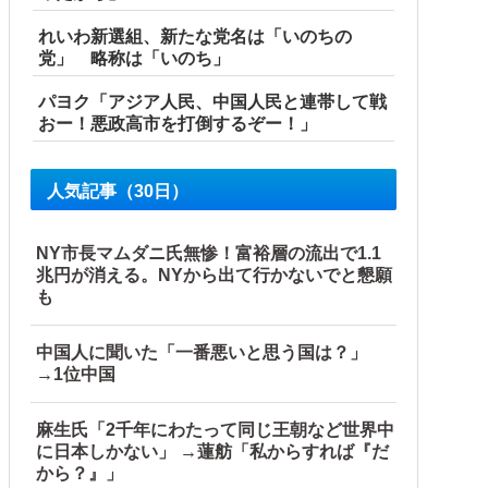
れいわ新選組、新たな党名は「いのちの
党」 略称は「いのち」
パヨク「アジア人民、中国人民と連帯して戦
おー！悪政高市を打倒するぞー！」
人気記事（30日）
NY市長マムダニ氏無惨！富裕層の流出で1.1
兆円が消える。NYから出て行かないでと懇願
も
中国人に聞いた「一番悪いと思う国は？」
→1位中国
麻生氏「2千年にわたって同じ王朝など世界中
に日本しかない」 →蓮舫「私からすれば『だ
から？』」