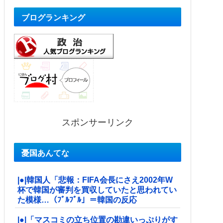
ブログランキング
スポンサーリンク
憂国あんてな
|●|韓国人「悲報：FIFA会長にさえ2002年W
杯で韓国が審判を買収していたと思われてい
た模様…（ﾌﾞﾙﾌﾞﾙ」＝韓国の反応
|●|「マスコミの立ち位置の勘違いっぷりがす