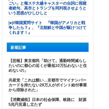
ごい」と報ステ大越キャスターの台詞に視聴
者絶句、高市とトランプを同列視させようと
いう思惑がひしひしと
|●|#韓国質問サイト 『韓国がアメリカと戦
争したら？』、『北朝鮮と中国が駆けつけて
くれます！』
新着記事
【悲報】東京都民「助けて。通勤時間減らし
たいのに都心の近くが最低10万払わないと住
めないの」
共産党「これは酷い…京都市でマイナンバー
カードを持たない29万人がポイント給付事業
から排除された」
【消費減税】日本の社会保障、岐路に 財源
5兆円見通し立たず