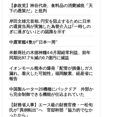
【参政党】神谷代表、食料品の消費減税「天
下の愚策だ」と批判
岸田文雄元首相､円安を阻止するために日米
の通貨当局が実施した為替介入は｢一時しの
ぎに過ぎない｣との認識を示す
中露軍艦4隻が”日本一周”
米穀商社の木徳神糧4-6月期経常利益、前年
同期比97.7％減の0.7億円に減益
イオンモール熊本の爆発「配管が損傷しガス
漏れ、着火した可能性」福岡酸素、経産省に
報告
中国製ルーター20機種にバックドア 外部か
ら完全制御できる機能が仕込まれていた
【財務省人事】エース級の財務官僚・一松旬
氏が”異例転出”へ 官邸幹部「協力的でなか
ったから」