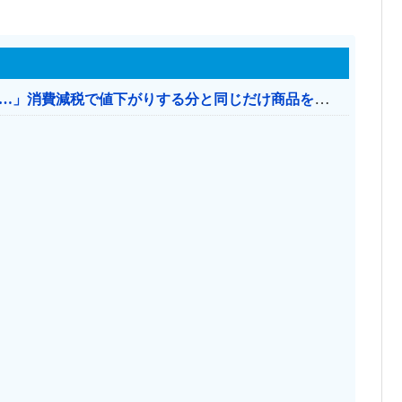
【消費税率1％】 「下げるのが筋なんですけど…」消費減税で値下がりする分と同じだけ商品を値上げして店頭価格を変えない店も