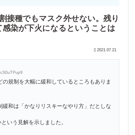
7割接種でもマスク外せない。残り
て感染が下火になるということは
2021.07.21
D:cS0uTPup9
どの規制を大幅に緩和しているところもありま
制緩和は「かなりリスキーなやり方」だとしな
ないという見解を示しました。