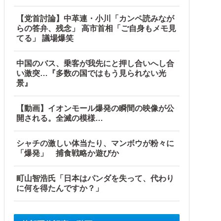
【党首討論】中革連・小川「カンペ読みなが
らの答弁、残念」 高市首相「ご自身もメモ見
てる」 議場爆笑
中国のバス、乗客が我先にと押し合いへし合
い激突…『多数の国ではもう見られない光
景』
【動画】イオンモール爆発の瞬間の映像が公
開される。全滅の模様…
シャチの激しい体当たり、マンボウが粉々に
「爆発」 捕食戦略か遊びか
町山智浩氏「日本はパンダを失って、代わり
に何を得たんですか？」