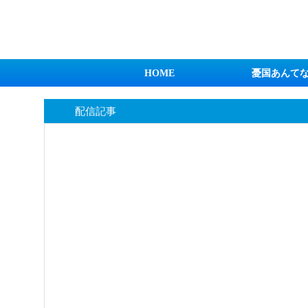
日本第一！ニュース録
HOME
憂国あんて
配信記事