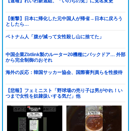
【速報】れいわ新選組、「いのちの党」に党名変更
【衝撃】日本に帰化した元中国人が帰省→日本に戻ろう
としたら…
ベトナム人「腹が減って女性殺し山に捨てた」
中国企業Zbtlink製のルーター20機種にバックドア… 外部
から完全制御のおそれ
海外の反応：韓国サッカー協会、国際審判員らを性接待
【悲報】フェミニスト「野球場の売り子は男がやれ！い
つまで女性を奴隷扱いする気だ」他