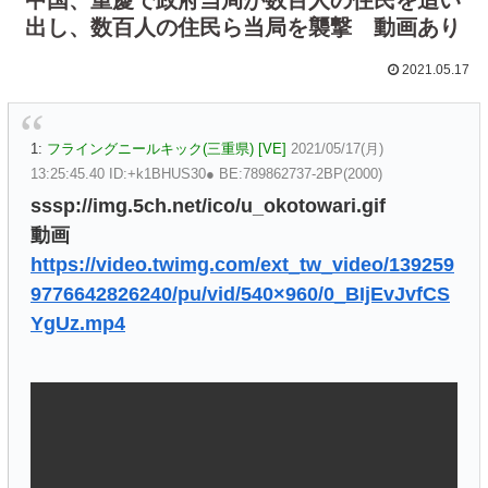
出し、数百人の住民ら当局を襲撃 動画あり
2021.05.17
1:
フライングニールキック(三重県) [VE]
2021/05/17(月)
13:25:45.40 ID:+k1BHUS30● BE:789862737-2BP(2000)
sssp://img.5ch.net/ico/u_okotowari.gif
動画
https://video.twimg.com/ext_tw_video/139259
9776642826240/pu/vid/540×960/0_BIjEvJvfCS
YgUz.mp4