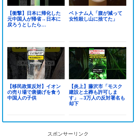
【衝撃】日本に帰化した
ベトナム人「腹が減って
元中国人が帰省→日本に
女性殺し山に捨てた」
戻ろうとしたら…
【移民政策反対】イオン
【炎上】藤沢市「モスク
の売り場で唐揚げを食う
建設と土葬も許可しま
中国人の子供
す」→3万人の反対署名も
却下
スポンサーリンク