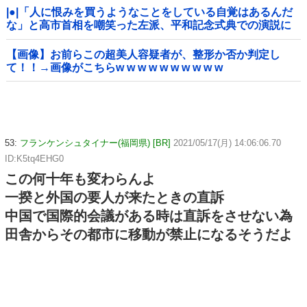
|●|「人に恨みを買うようなことをしている自覚はあるんだ
な」と高市首相を嘲笑った左派、平和記念式典での演説に
ケチを付けるも……
【画像】お前らこの超美人容疑者が、整形か否か判定し
て！！→画像がこちらw w w w w w w w w w
53:
フランケンシュタイナー(福岡県) [BR]
2021/05/17(月) 14:06:06.70
ID:K5tq4EHG0
この何十年も変わらんよ
一揆と外国の要人が来たときの直訴
中国で国際的会議がある時は直訴をさせない為
田舎からその都市に移動が禁止になるそうだよ