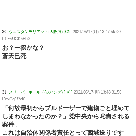
30:
ウエスタンラリアット(大阪府) [CN]
2021/05/17(月) 13:47:55.90
ID:EvUGKhHb0
お？一揆かな？
蒼天已死
31:
スリーパーホールド(ジパング) [ﾆﾀﾞ]
2021/05/17(月) 13:48:31.56
ID:yOqJf2ol0
「何故最初からブルドーザーで建物ごと埋めて
しまわなかったのか？」党中央から叱責される
案件。
これは自治体関係者責任とって西域送りです