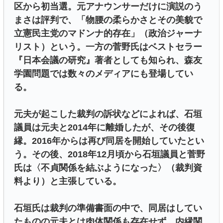
区から初当選。元アナウンサーだけに演説のう
まさは評判で、「物腰の柔らかさとその美貌で
立憲民主党のマドンナ的存在」（政治ジャーナ
リスト）という。一方の菅野氏はベストセラー
『日本会議の研究』著者としても知られ、森友
学園問題では数々のメディアにも登場してい
る。
元夫が起こした裁判の訴状などによれば、石垣
議員は元夫と2014年に離婚したが、その後復
縁。2016年からは再び同居を開始していたとい
う。その後、2018年12月頃から石垣議員と菅野
氏は〈不貞関係を結ぶようになった〉（裁判資
料より）と主張している。
石垣氏は裁判の準備書面の中で、同居はしてい
たものの元夫とは肉体関係も存在せず、内縁関