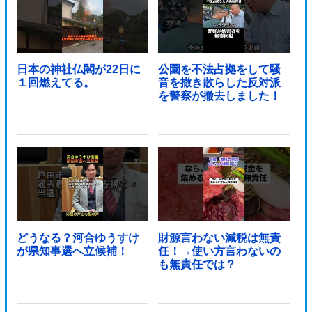
日本の神社仏閣が22日に
公園を不法占拠をして騒
１回燃えてる。
音を撒き散らした反対派
を警察が撤去しました！
どうなる？河合ゆうすけ
財源言わない減税は無責
が県知事選へ立候補！
任！→使い方言わないの
も無責任では？