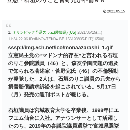
2021.05.15
1:
オリンピック予選スラム(愛知県) [US]
2021/05/15(土)
11:34:22.96 ID:dNoOwTEN0● BE:156193805-PLT(16500)
sssp://img.5ch.net/ico/monaazarashi_1.gif
立憲民主党の“マドンナ的存在”と言われる石垣
のりこ参院議員（46）と、森友学園問題の追及
で知られる著述家・菅野完氏（46）の不倫騒動
が発覚した。2人は、石垣のりこ議員の元夫から
損害賠償請求訴訟を起こされている。5月17日
（月）発売の週刊ポストが報じる。
石垣議員は宮城教育大学を卒業後、1998年にエ
フエム仙台に入社。アナウンサーとして活躍し
たのち、2019年の参議院議員選挙で宮城県選挙