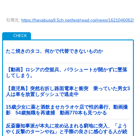
引用元:
https://hayabusa9.5ch.net/test/read.cgi/news/1621046062/
たこ焼きのタコ、何かで代替できないものか
【動画】ロシアの空挺兵、パラシュートが開かずに墜落
してしまう。
【鹿児島】突然右折し路面電車と衝突 乗っていた男女3
人は車を放置しダッシュで逃走中
15歳少女に薬と酒飲ませカラオケ店で性的暴行、動画撮
影 54歳無職を再逮捕 動画770本も見つかる
反斎藤知事派が本丸に攻め込まれる窮地に突入、「よう
やく反撃のターンやね」と手際の良さに感心する人が続