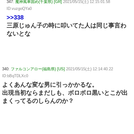
347:
魔神風車固め(千葉県) [GR]
2021/05/15(土) 12:15:01.58
ID:vuzgoQYa0
>>338
三原じゅん子の時に叩いてた人は同じ事言わ
ないとな
340:
ファルコンアロー(福島県) [US]
2021/05/15(土) 12:14:40.22
ID:bBqTDLXc0
よくあんな変な男に引っかかるな。
出現当初ならまだしも、ボロボロ黒いとこが出
まくってるのしらんのか？