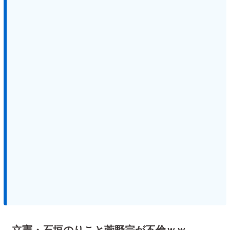
立憲・石垣のりこと菅野完が不倫ｗｗ