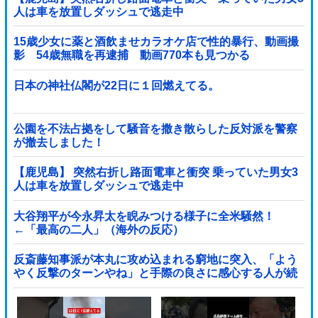
人は車を放置しダッシュで逃走中
15歳少女に薬と酒飲ませカラオケ店で性的暴行、動画撮
影 54歳無職を再逮捕 動画770本も見つかる
日本の神社仏閣が22日に１回燃えてる。
公園を不法占拠をして騒音を撒き散らした反対派を警察
が撤去しました！
【鹿児島】 突然右折し路面電車と衝突 乗っていた男女3
人は車を放置しダッシュで逃走中
大谷翔平が今永昇太を睨みつける様子に全米騒然！
←「最高の二人」（海外の反応）
反斎藤知事派が本丸に攻め込まれる窮地に突入、「よう
やく反撃のターンやね」と手際の良さに感心する人が続
出中他