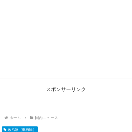
スポンサーリンク
ホーム
国内ニュース
政治家（非自民）