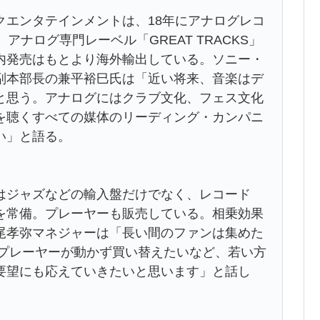
クエンタテインメントは、18年にアナログレコ
アナログ専門レーベル「GREAT TRACKS」
内発売はもとより海外輸出している。ソニー・
副本部長の兼平裕巳氏は「近い将来、音楽はデ
と思う。アナログにはクラブ文化、フェス文化
を聴くすべての媒体のリーディング・カンパニ
い」と語る。
はジャズなどの輸入盤だけでなく、レコード
を常備。プレーヤーも販売している。相乗効果
尾孝弥マネジャーは「長い間のファンは集めた
のプレーヤーが動かず買い替えたいなど、若い方
要望にも応えていきたいと思います」と話し