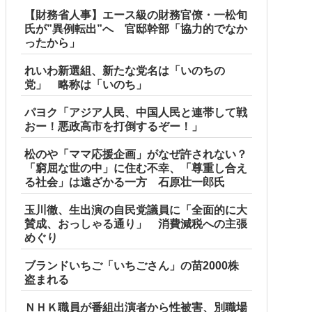
【財務省人事】エース級の財務官僚・一松旬
氏が”異例転出”へ 官邸幹部「協力的でなか
ったから」
れいわ新選組、新たな党名は「いのちの
党」 略称は「いのち」
パヨク「アジア人民、中国人民と連帯して戦
おー！悪政高市を打倒するぞー！」
松のや「ママ応援企画」がなぜ許されない？
「窮屈な世の中」に住む不幸、「尊重し合え
る社会」は遠ざかる一方 石原壮一郎氏
玉川徹、生出演の自民党議員に「全面的に大
賛成、おっしゃる通り」 消費減税への主張
めぐり
ブランドいちご「いちごさん」の苗2000株
盗まれる
ＮＨＫ職員が番組出演者から性被害、別職場