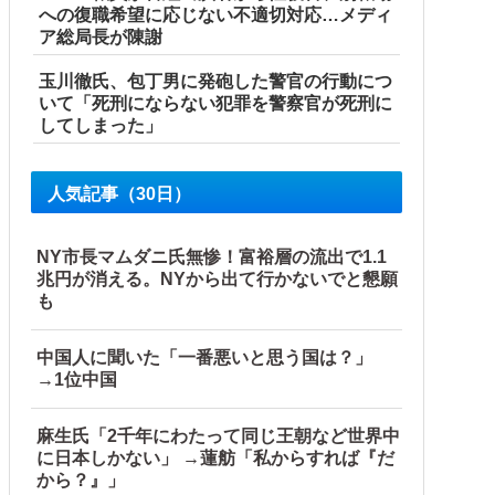
への復職希望に応じない不適切対応…メディ
ア総局長が陳謝
玉川徹氏、包丁男に発砲した警官の行動につ
いて「死刑にならない犯罪を警察官が死刑に
してしまった」
人気記事（30日）
NY市長マムダニ氏無惨！富裕層の流出で1.1
兆円が消える。NYから出て行かないでと懇願
も
中国人に聞いた「一番悪いと思う国は？」
→1位中国
麻生氏「2千年にわたって同じ王朝など世界中
に日本しかない」 →蓮舫「私からすれば『だ
から？』」