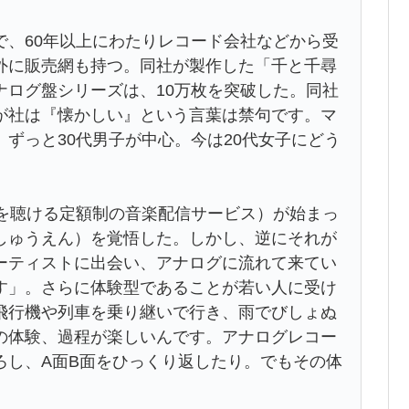
で、60年以上にわたりレコード会社などから受
外に販売網も持つ。同社が製作した「千と千尋
ナログ盤シリーズは、10万枚を突破した。同社
が社は『懐かしい』という言葉は禁句です。マ
ずっと30代男子が中心。今は20代女子にどう
数を聴ける定額制の音楽配信サービス）が始まっ
しゅうえん）を覚悟した。しかし、逆にそれが
ーティストに出会い、アナログに流れて来てい
す」。さらに体験型であることが若い人に受け
飛行機や列車を乗り継いで行き、雨でびしょぬ
の体験、過程が楽しいんです。アナログレコー
ろし、A面B面をひっくり返したり。でもその体