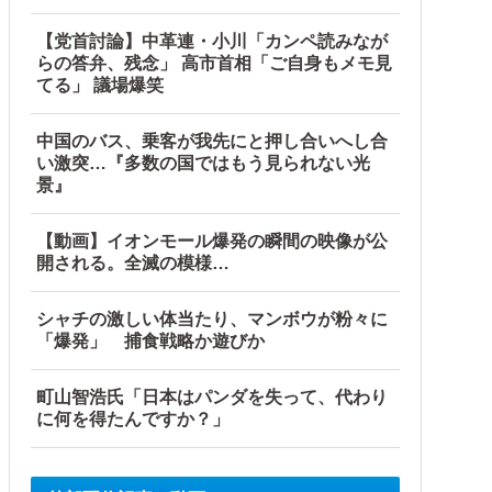
【党首討論】中革連・小川「カンペ読みなが
らの答弁、残念」 高市首相「ご自身もメモ見
てる」 議場爆笑
中国のバス、乗客が我先にと押し合いへし合
い激突…『多数の国ではもう見られない光
景』
【動画】イオンモール爆発の瞬間の映像が公
開される。全滅の模様…
シャチの激しい体当たり、マンボウが粉々に
「爆発」 捕食戦略か遊びか
町山智浩氏「日本はパンダを失って、代わり
に何を得たんですか？」