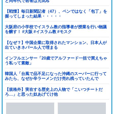
と同年代で若者は元気💪
【戦慄】毎日新聞記者（47）、ペンではなく「包丁」を
握ってしまった結果・・・・・
大阪府の小学校でイスラム教の指導者が授業を行い物議
を醸す！ #大阪 #イスラム教 #モスク
【なぜ？】中国企業に取得されたマンション、日本人が
出ていきネパール人で埋まる
インフルエンサー「20歳でアルファード一括で買えちゃ
う私って素敵」
韓国人「台風で品不足になった沖縄のスーパーに行って
みたら、なぜか辛ラーメンだけ売れ残っていたんで
す…」
【規格外】実在する歴史上の人物で「こいつチートだ
ろ…」と思った奴あげてけ他