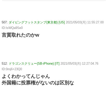
行され〇〇扱いされる悲劇へ←機転を利かせた結果が裏目
に出すぎて惨事
507:
ダイビングフットスタンプ(東京都) [US]
2021/05/03(月) 11:55:27.00
ID:IsWQa9Se0
言質取れたのかw
512:
ドラゴンスクリュー(SB-iPhone) [IT]
2021/05/03(月) 12:27:04.76
ID:0mj6+23Q0
よくわかってんじゃん
外国籍に投票権がないのは区別な