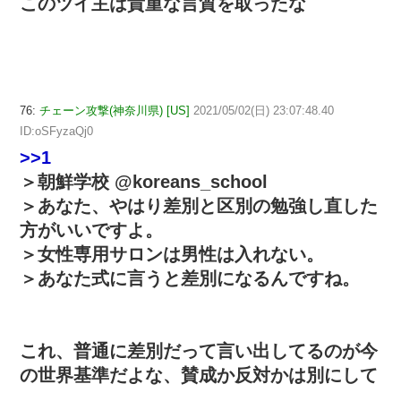
このツイ主は貴重な言質を取ったな
76:
チェーン攻撃(神奈川県) [US]
2021/05/02(日) 23:07:48.40
ID:oSFyzaQj0
>>1
＞朝鮮学校 @koreans_school
＞あなた、やはり差別と区別の勉強し直した
方がいいですよ。
＞女性専用サロンは男性は入れない。
＞あなた式に言うと差別になるんですね。
これ、普通に差別だって言い出してるのが今
の世界基準だよな、賛成か反対かは別にして