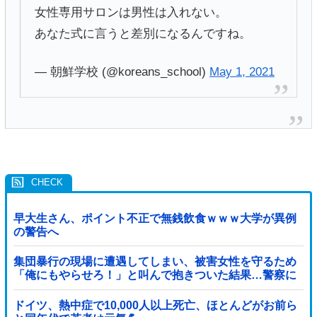
女性専用サロンは男性は入れない。
あなた式に言うと差別になるんですね。
— 朝鮮学校 (@koreans_school)
May 1, 2021
早大生さん、ポイント不正で無銭飲食ｗｗｗ大学が異例
の警告へ
集団暴行の現場に遭遇してしまい、被害女性を守るため
「俺にもやらせろ！」と叫んで抱きついた結果…警察に
連行され〇〇扱いされる悲劇へ←機転を利かせた結果が
裏目に出すぎて惨事
ドイツ、熱中症で10,000人以上死亡、ほとんどがお前ら