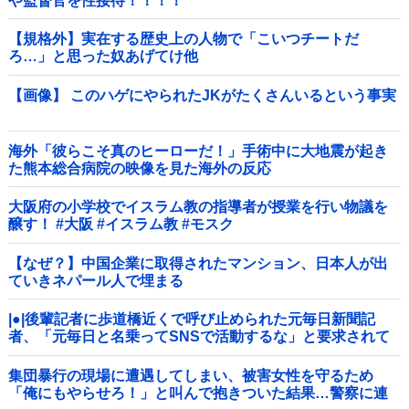
や監督官を性接待！！！！
【規格外】実在する歴史上の人物で「こいつチートだ
ろ…」と思った奴あげてけ他
【画像】 このハゲにやられたJKがたくさんいるという事実
海外「彼らこそ真のヒーローだ！」手術中に大地震が起き
た熊本総合病院の映像を見た海外の反応
大阪府の小学校でイスラム教の指導者が授業を行い物議を
醸す！ #大阪 #イスラム教 #モスク
【なぜ？】中国企業に取得されたマンション、日本人が出
ていきネパール人で埋まる
|●|後輩記者に歩道橋近くで呼び止められた元毎日新聞記
者、「元毎日と名乗ってSNSで活動するな」と要求されて
しまい……
集団暴行の現場に遭遇してしまい、被害女性を守るため
「俺にもやらせろ！」と叫んで抱きついた結果…警察に連