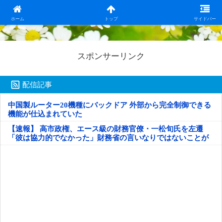
日本第一！ニュース録
ホーム
トップ
サイドバー
スポンサーリンク
配信記事
中国製ルーター20機種にバックドア 外部から完全制御できる
機能が仕込まれていた
【速報】 高市政権、エース級の財務官僚・一松旬氏を左遷
「彼は協力的でなかった」財務省の言いなりではないことが
判明