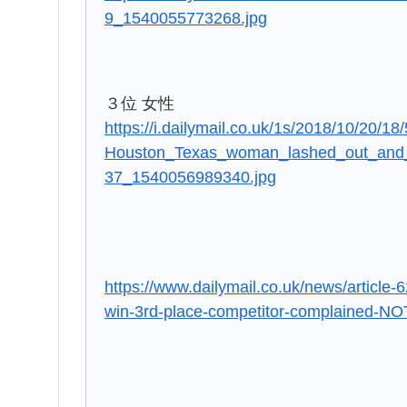
9_1540055773268.jpg
３位 女性
https://i.dailymail.co.uk/1s/2018/10/20/
Houston_Texas_woman_lashed_out_and_
37_1540056989340.jpg
https://www.dailymail.co.uk/news/article
win-3rd-place-competitor-complained-NOT