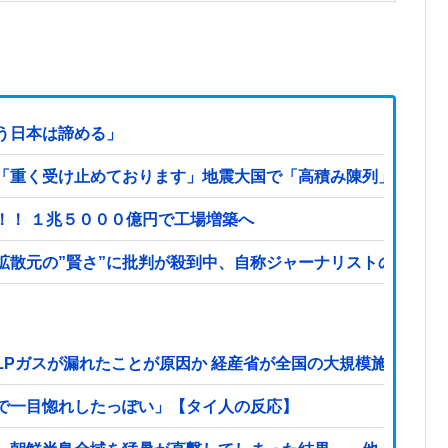
う日本は諦める」
重く受け止めております」地震大国で「高積み陳列」が心配...
！！ １兆５０００億円で工場増築へ
拡散元の”賢さ”に批判が殺到中、自称ジャーナリストのやり口
LPガスが漏れたことが原因か 経産省が全国の大規模施設でガ
で一目惚れしたっぽい」【タイ人の反応】