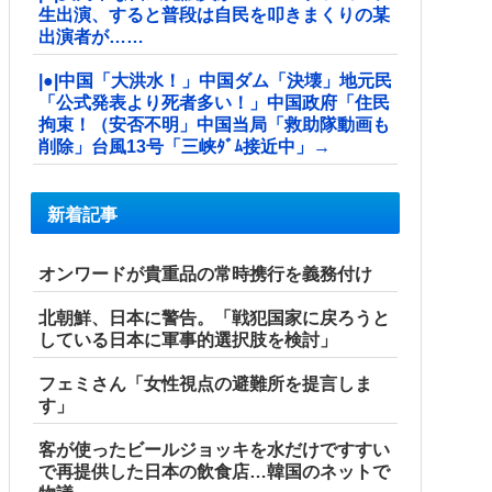
生出演、すると普段は自民を叩きまくりの某
出演者が……
|●|中国「大洪水！」中国ダム「決壊」地元民
「公式発表より死者多い！」中国政府「住民
拘束！（安否不明」中国当局「救助隊動画も
削除」台風13号「三峡ﾀﾞﾑ接近中」→
新着記事
オンワードが貴重品の常時携行を義務付け
北朝鮮、日本に警告。「戦犯国家に戻ろうと
している日本に軍事的選択肢を検討」
フェミさん「女性視点の避難所を提言しま
す」
客が使ったビールジョッキを水だけですすい
で再提供した日本の飲食店…韓国のネットで