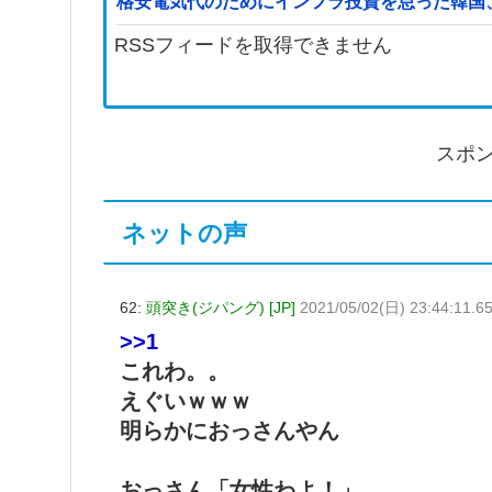
格安電気代のためにインフラ投資を怠った韓国
RSSフィードを取得できません
スポ
ネットの声
62:
頭突き(ジパング) [JP]
2021/05/02(日) 23:44:11.6
>>1
これわ。。
えぐいｗｗｗ
明らかにおっさんやん
おっさん「女性わよ！」