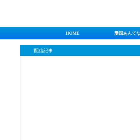
日本第一！ニュース録
HOME
憂国あんて
配信記事