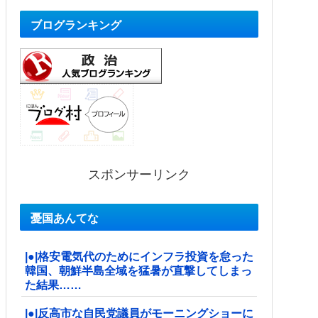
ブログランキング
スポンサーリンク
憂国あんてな
|●|格安電気代のためにインフラ投資を怠った
韓国、朝鮮半島全域を猛暑が直撃してしまっ
た結果……
|●|反高市な自民党議員がモーニングショーに