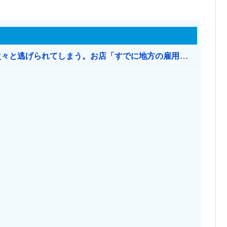
日本のお店、時給1500円でもミャンマー人に次々と逃げられてしまう。お店「すでに地方の雇用は崩壊」