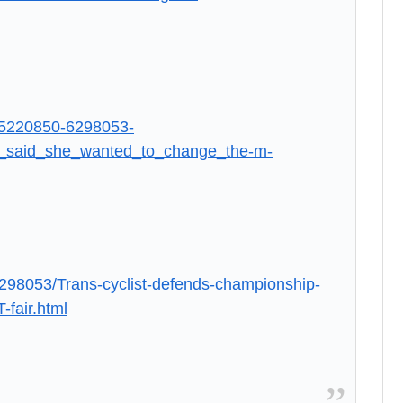
18/5220850-6298053-
said_she_wanted_to_change_the-m-
-6298053/Trans-cyclist-defends-championship-
-fair.html