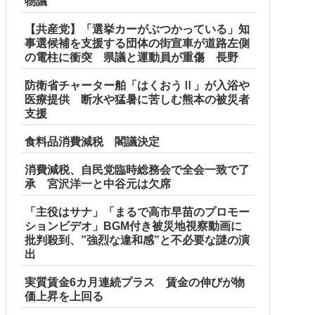
物議
【共産党】「選挙カーがぶつかっている」知
事選候補を支援する団体の街宣車が道路左側
の電柱に衝突 県議と運動員が重傷 長野
防衛省チャーター舶「はくおうⅡ」が入浴や
医療提供 断水や猛暑に苦しむ熊本の被災者
支援
食料品消費減税 閣議決定
消費減税、自民党臨時総務会で全会一致で了
承 宮沢洋一と中谷元は欠席
「主役はサナ」「まるで高市早苗のプロモー
ションビデオ」BGM付き被災地視察動画に
批判殺到、”強烈な違和感”と不必要な謎の演
出
実質賃金6カ月連続プラス 賃金の伸びが物
価上昇を上回る