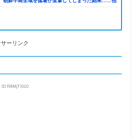
、朝鮮半島全域を猛暑が直撃してしまった結果……他
ンサーリンク
5 ID:R8MjTXl10