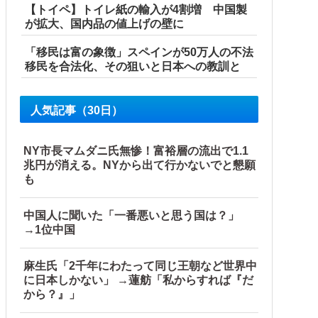
【トイペ】トイレ紙の輸入が4割増 中国製
が拡大、国内品の値上げの壁に
「移民は富の象徴」スペインが50万人の不法
移民を合法化、その狙いと日本への教訓と
人気記事（30日）
IKEAにも聞いた
NY市長マムダニ氏無惨！富裕層の流出で1.1
兆円が消える。NYから出て行かないでと懇願
も
というのが……
中国人に聞いた「一番悪いと思う国は？」
→1位中国
ス供給設備の点検要請
麻生氏「2千年にわたって同じ王朝など世界中
に日本しかない」 →蓮舫「私からすれば『だ
から？』」