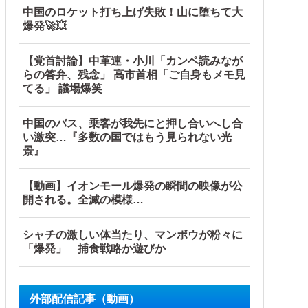
中国のロケット打ち上げ失敗！山に堕ちて大
爆発🚀💥
【党首討論】中革連・小川「カンペ読みなが
らの答弁、残念」 高市首相「ご自身もメモ見
てる」 議場爆笑
中国のバス、乗客が我先にと押し合いへし合
い激突…『多数の国ではもう見られない光
景』
【動画】イオンモール爆発の瞬間の映像が公
開される。全滅の模様…
シャチの激しい体当たり、マンボウが粉々に
「爆発」 捕食戦略か遊びか
外部配信記事（動画）