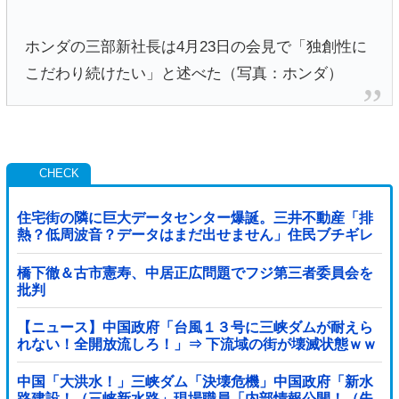
ホンダの三部新社長は4月23日の会見で「独創性に
こだわり続けたい」と述べた（写真：ホンダ）
住宅街の隣に巨大データセンター爆誕。三井不動産「排
熱？低周波音？データはまだ出せません」住民ブチギレ
橋下徹＆古市憲寿、中居正広問題でフジ第三者委員会を
批判
【ニュース】中国政府「台風１３号に三峡ダムが耐えら
れない！全開放流しろ！」⇒ 下流域の街が壊滅状態ｗｗ
ｗｗｗ
中国「大洪水！」三峡ダム「決壊危機」中国政府「新水
路建設！（三峡新水路」現場職員「内部情報公開！（失