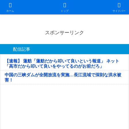
日本第一！ニュース録
ホーム
トップ
サイドバー
スポンサーリンク
配信記事
【速報】 蓮舫「蓮舫だから叩いて良いという報道」 ネット
「高市だから叩いて良いをやってるのがお前だろ」
中国の三峡ダムが全開放流を実施…長江流域で深刻な洪水被
害！