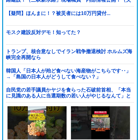
踪」湖南省「三峡放流情報（画像」台風13号「...
【疑問】ほんまに！？被災者には10万円貸付...
モスク建設反対デモ！知ってた？
トランプ、核合意なしでイラン戦争撤退検討 ホルムズ海
峡完全再開なら
韓国人「日本人が殆ど食べない海産物がこちらです‥」
→「島国の日本人がどうして食べない？」
自民党の若手議員かヤジを食らった石破前首相、「本当
に見識のある人に当選期数の若い人がやじるなんて」と
不満たらたらな様子を見せて……他