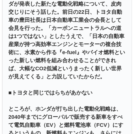
ダが発表した新たな電動化戦略について、皮肉
交じりにそう話した。前日の22日、トヨタ自動
車の豊田社長は日本自動車工業会の会長として
会見を行った。「カーボンニュートラルへの道
は1つではない」としたうえで、「日本の自動車
産業が持つ高効率エンジンとモーターの複合技
術に、水素から作る『e-fuel』やバイオ燃料とい
った新しい燃料を組み合わせることができれ
ば、大幅なCO2低減というまったく新しい世界
が見えてくる」と力説していたからだ。
■トヨタと同じではらちがあかない
ところが、ホンダが打ち出した電動化戦略は、
2040年までにグローバルで販売する新車をすべ
て電気自動車（EV）と燃料電池車（FCV）にす
るというもの。新燃料もエンジンも、さらには