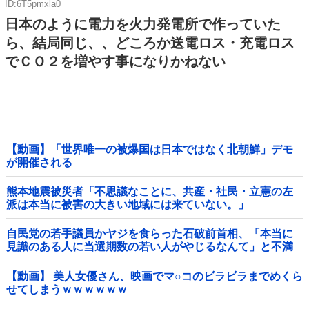
ID:6T5pmxla0
日本のように電力を火力発電所で作っていた
ら、結局同じ、、どころか送電ロス・充電ロス
でＣＯ２を増やす事になりかねない
【動画】「世界唯一の被爆国は日本ではなく北朝鮮」デモ
が開催される
熊本地震被災者「不思議なことに、共産・社民・立憲の左
派は本当に被害の大きい地域には来ていない。」
自民党の若手議員かヤジを食らった石破前首相、「本当に
見識のある人に当選期数の若い人がやじるなんて」と不満
たらたらな様子を見せて……他
【動画】 美人女優さん、映画でマ○コのビラビラまでめくら
せてしまうｗｗｗｗｗｗ