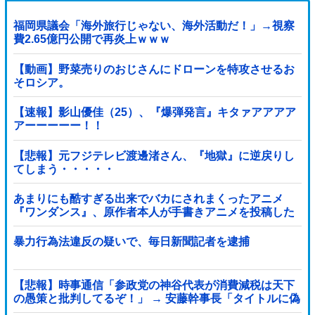
福岡県議会「海外旅行じゃない、海外活動だ！」→視察
費2.65億円公開で再炎上ｗｗｗ
【動画】野菜売りのおじさんにドローンを特攻させるお
そロシア。
【速報】影山優佳（25）、『爆弾発言』キタァアアアア
アーーーーー！！
【悲報】元フジテレビ渡邊渚さん、『地獄』に逆戻りし
てしまう・・・・・
あまりにも酷すぎる出来でバカにされまくったアニメ
『ワンダンス』、原作者本人が手書きアニメを投稿した
結果・・・ｗｗｗｗｗｗ他
暴力行為法違反の疑いで、毎日新聞記者を逮捕
【悲報】時事通信「参政党の神谷代表が消費減税は天下
の愚策と批判してるぞ！」 → 安藤幹事長「タイトルに偽
りあり！『参政党は消費税廃止派、減税派』」ｗｗｗｗ