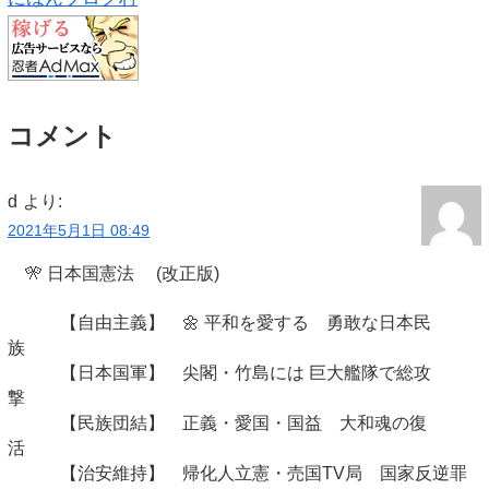
コメント
d
より:
2021年5月1日 08:49
🎌 日本国憲法 (改正版)
【自由主義】 🌼 平和を愛する 勇敢な日本民
族
【日本国軍】 尖閣・竹島には 巨大艦隊で総攻
撃
【民族団結】 正義・愛国・国益 大和魂の復
活
【治安維持】 帰化人立憲・売国TV局 国家反逆罪