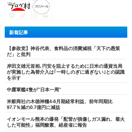
新着記事
【参政党】神谷代表、食料品の消費減税「天下の愚策
だ」と批判
岸田文雄元首相､円安を阻止するために日米の通貨当局
が実施した為替介入は｢一時しのぎに過ぎない｣との認識
を示す
中露軍艦4隻が”日本一周”
米穀商社の木徳神糧4-6月期経常利益、前年同期比
97.7％減の0.7億円に減益
イオンモール熊本の爆発「配管が損傷しガス漏れ、着火
した可能性」福岡酸素、経産省に報告