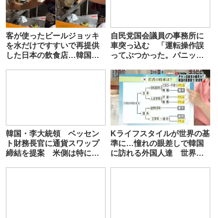
客が使ったビールジョッキ
自民党国会議員の事務所に
を水だけですすいで再提供
車突っ込む 「運転操作誤
した日本の飲食店…韓国の
ってぶつかった。パニック
ネットで物議
になって逃げた」韓国籍の
65歳男逮捕 京都
韓国・李大統領 ベッセン
Kライフスタイルが世界の基
ト財務長官に通貨スワップ
準に…憧れの眼差しで韓国
締結を提案 米側は特に扱
に訪れる外国人達 世界ト
わず
ップの国としての品格