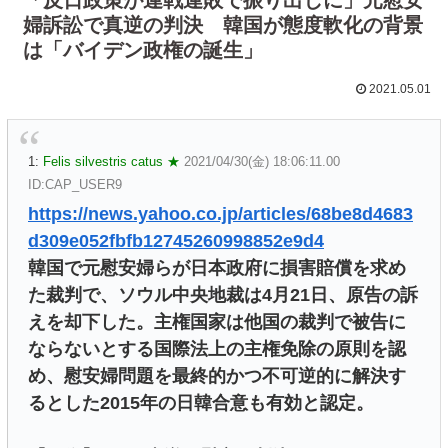
婦訴訟で真逆の判決 韓国が態度軟化の背景
は「バイデン政権の誕生」
2021.05.01
1:
Felis silvestris catus ★
2021/04/30(金) 18:06:11.00
ID:CAP_USER9
https://news.yahoo.co.jp/articles/68be8d4683
d309e052fbfb12745260998852e9d4
韓国で元慰安婦らが日本政府に損害賠償を求め
た裁判で、ソウル中央地裁は4月21日、原告の訴
えを却下した。主権国家は他国の裁判で被告に
ならないとする国際法上の主権免除の原則を認
め、慰安婦問題を最終的かつ不可逆的に解決す
るとした2015年の日韓合意も有効と認定。