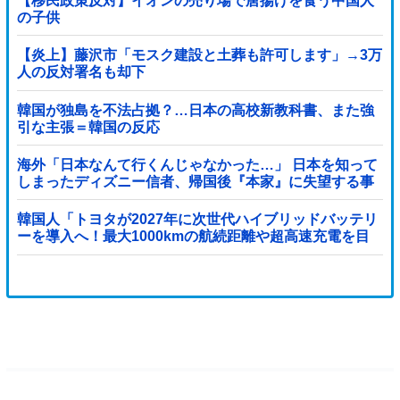
【移民政策反対】イオンの売り場で唐揚げを食う中国人
の子供
【炎上】藤沢市「モスク建設と土葬も許可します」→3万
人の反対署名も却下
韓国が独島を不法占拠？…日本の高校新教科書、また強
引な主張＝韓国の反応
海外「日本なんて行くんじゃなかった…」 日本を知って
しまったディズニー信者、帰国後『本家』に失望する事
態に
韓国人「トヨタが2027年に次世代ハイブリッドバッテリ
ーを導入へ！最大1000kmの航続距離や超高速充電を目
指す」