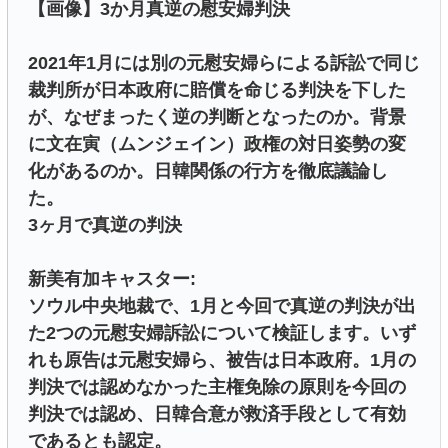
【画像】3か月真逆の慰安婦判決
2021年1月には別の元慰安婦らによる訴訟で同じ
裁判所が日本政府に賠償を命じる判決を下した
が、なぜまったく逆の判断となったのか。背景
に文在寅（ムンジェイン）政権の対日姿勢の変
化があるのか。日韓関係の行方を徹底議論し
た。
3ヶ月で真逆の判決
新美有加キャスター:
ソウル中央地裁で、1月と今回で真逆の判決が出
た2つの元慰安婦訴訟について検証します。いず
れも原告は元慰安婦ら、被告は日本政府。1月の
判決では認めなかった主権免除の原則を今回の
判決では認め、日韓合意が救済手段として有効
であるとも認定。