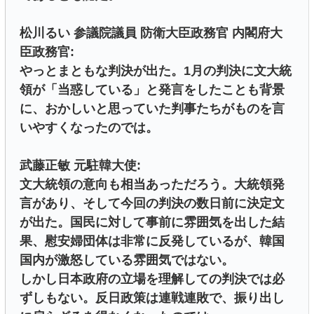
松川るい 参議院議員 防衛大臣政務官 内閣府大
臣政務官:
やっとまともな判決が出た。1月の判決に文大統
領が「当惑している」と発言をしたことも背景
に、おかしいと思っていた判事たちがものを言
いやすくなったのでは。
武藤正敏 元駐韓大使:
文大統領の意向も相当あっただろう。大統領発
言があり、そして今回の判決の数日前に決定文
が出た。国民に対して事前に雰囲気を出した結
果、慰安婦団体は非常に反発しているが、韓国
国内が激怒している雰囲気ではない。
しかし日本政府の立場を理解しての判決では必
ずしもない。反日政策は連戦連敗で、振り出し