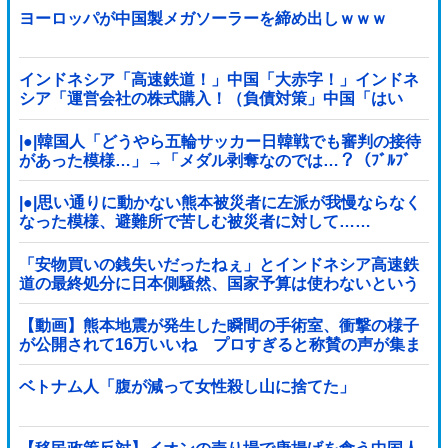
ｗｗｗｗ
ヨーロッパが中国製メガソーラーを締め出しｗｗｗ
インドネシア「高速鉄道！」中国「大赤字！」インドネ
シア「運営会社の株式購入！（負債対策」中国「はい
（巨額負債」インドネシア「700km延伸計画！（実質中
止」→
|●|韓国人「どうやら五輪サッカー日韓戦でも審判の接待
があった模様…」→「メダル剥奪なのでは…？（ﾌﾞﾙﾌﾞ
ﾙ」＝韓国の反応
|●|思い通りに動かない熊本被災者に左派が我慢ならなく
なった模様、避難所で苦しむ被災者に対して……
「安物買いの銭失いだったねぇ」とインドネシア高速鉄
道の最終処分に日本側騒然、国家予算は使わないという
と何が財源なんだ？
【動画】熊本地震が発生した瞬間の手術室、衝撃の様子
が公開されて16万いいね プロすぎると称賛の声が集ま
る
ベトナム人「腹が減って女性殺し山に捨てた」