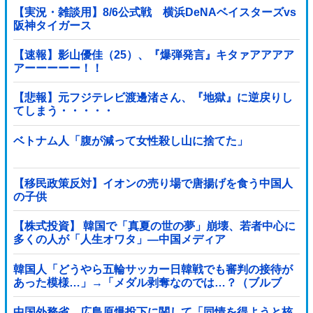
【実況・雑談用】8/6公式戦 横浜DeNAベイスターズvs
阪神タイガース
【速報】影山優佳（25）、『爆弾発言』キタァアアアア
アーーーーー！！
【悲報】元フジテレビ渡邊渚さん、『地獄』に逆戻りし
てしまう・・・・・
ベトナム人「腹が減って女性殺し山に捨てた」
【移民政策反対】イオンの売り場で唐揚げを食う中国人
の子供
【株式投資】 韓国で「真夏の世の夢」崩壊、若者中心に
多くの人が「人生オワタ」―中国メディア
韓国人「どうやら五輪サッカー日韓戦でも審判の接待が
あった模様…」→「メダル剥奪なのでは…？（ブルブ
ル」＝韓国の反応
中国外務省、広島原爆投下に関して「同情を得ようと核