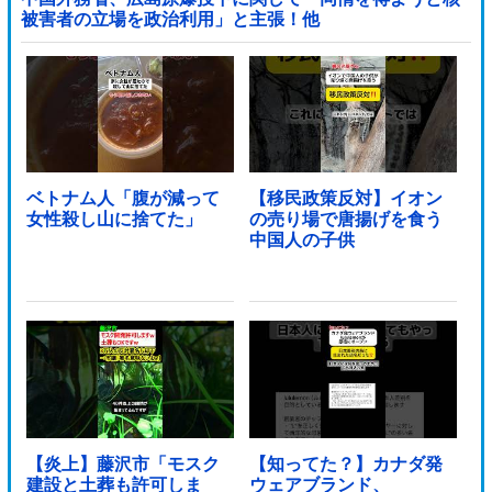
被害者の立場を政治利用」と主張！他
ベトナム人「腹が減って
【移民政策反対】イオン
女性殺し山に捨てた」
の売り場で唐揚げを食う
中国人の子供
【炎上】藤沢市「モスク
【知ってた？】カナダ発
建設と土葬も許可しま
ウェアブランド、