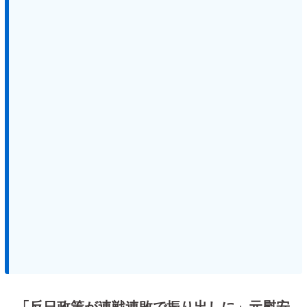
「反日政策が連戦連敗で振り出しに」元慰安