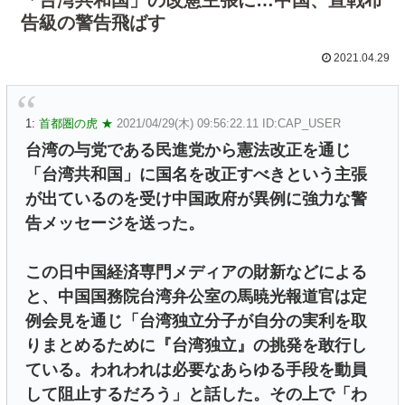
告級の警告飛ばす
2021.04.29
1:
首都圏の虎 ★
2021/04/29(木) 09:56:22.11 ID:CAP_USER
台湾の与党である民進党から憲法改正を通じ
「台湾共和国」に国名を改正すべきという主張
が出ているのを受け中国政府が異例に強力な警
告メッセージを送った。
この日中国経済専門メディアの財新などによる
と、中国国務院台湾弁公室の馬暁光報道官は定
例会見を通じ「台湾独立分子が自分の実利を取
りまとめるために『台湾独立』の挑発を敢行し
ている。われわれは必要なあらゆる手段を動員
して阻止するだろう」と話した。その上で「わ