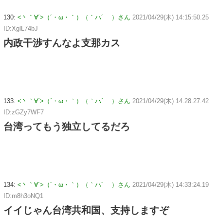
130:
<丶｀∀´>（´・ω・｀）（｀ハ´ ）さん
2021/04/29(木) 14:15:50.25
ID:XglL74bJ
内政干渉すんなよ支那カス
133:
<丶｀∀´>（´・ω・｀）（｀ハ´ ）さん
2021/04/29(木) 14:28:27.42
ID:zGZy7WF7
台湾ってもう独立してるだろ
134:
<丶｀∀´>（´・ω・｀）（｀ハ´ ）さん
2021/04/29(木) 14:33:24.19
ID:m8h3oNQ1
イイじゃん台湾共和国、支持しますぞ