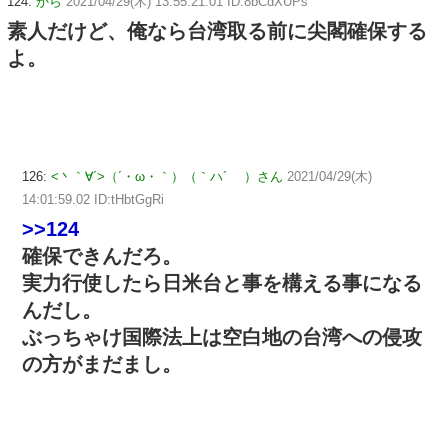
124:
から
2021/04/29(木) 13:55:21.01 ID:8bCdXUPs
素人だけど、俺なら台湾取る前に尖閣確保する
よ。
126:
<丶｀∀´>（´・ω・｀）（｀ハ´ ）さん
2021/04/29(木)
14:01:59.02 ID:tHbtGgRi
>>124
確保できんだろ。
実力行使したら日米台と事を構える事になる
んだし。
ぶっちゃけ国際法上は空白地の台湾への侵攻
の方がまだまし。