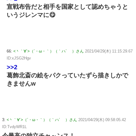
宣戦布告だと相手を国家として認めちゃうと
いうジレンマに😋
66:
<丶｀∀´>（´・ω・｀）（｀ハ´ ）さん
2021/04/29(木) 11:15:29.67
ID:xJSG2Hgv
>>2
葛飾北斎の絵をパクっていたずら描きしかで
きませんw
3:
<丶｀∀´>（´・ω・｀）（｀ハ´ ）さん
2021/04/29(木) 09:58:05.42
ID:TvdyWR1L
今最高の独立チャ～ンス！