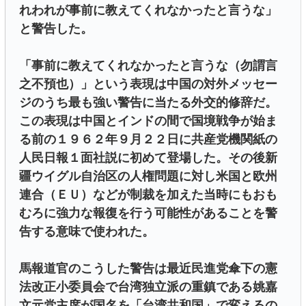
れわれが事前に教えてくれなかったと言うな」
と警告した。
「事前に教えてくれなかったと言うな（勿謂言
之不預也）」という表現は中国の対外メッセー
ジのうち最も強い警告に当たる外交的修辞だ。
この表現は中国とインドの間で国境戦争が始ま
る前の１９６２年９月２２日に共産党機関紙の
人民日報１面社説に初めて登場した。その後新
疆ウイグル自治区の人権問題に対し米国と欧州
連合（ＥＵ）などが制裁を加えた当時にもおも
むろに強力な報復を行う可能性があることを警
告する意味で使われた。
馬報道官のこうした警告は最近民進党傘下の憲
法改正小委員会で台湾独立派の重鎮である姚嘉
文元党主席が国名を「台湾共和国」で変えるの