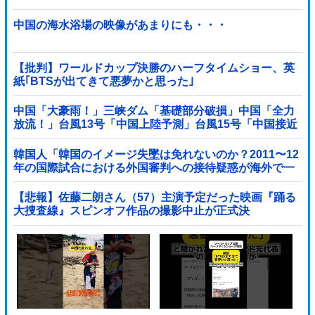
中国の海水浴場の映像があまりにも・・・
【批判】ワールドカップ決勝のハーフタイムショー、英
紙｢BTSが出てきて悪夢かと思った｣
中国「大豪雨！」三峡ダム「基礎部分破損」中国「全力
放流！」台風13号「中国上陸予測」台風15号「中国接近
（画像」中国「台風同時上陸！（穀物生産が壊滅危機」
→
韓国人「韓国のイメージ失墜は免れないのか？2011〜12
年の国際試合における外国審判への接待疑惑が海外で一
斉に報じられる‥」
【悲報】佐藤二朗さん（57）主演予定だった映画『踊る
大捜査線』スピンオフ作品の撮影中止が正式決
定・・・・・・・・・他