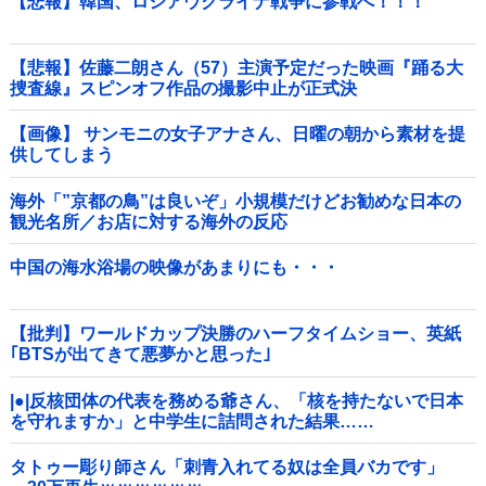
【悲報】韓国、ロシアウクライナ戦争に参戦へ！！！
【悲報】佐藤二朗さん（57）主演予定だった映画『踊る大
捜査線』スピンオフ作品の撮影中止が正式決
定・・・・・・・・・他
【画像】 サンモニの女子アナさん、日曜の朝から素材を提
供してしまう
海外「”京都の鳥”は良いぞ」小規模だけどお勧めな日本の
観光名所／お店に対する海外の反応
中国の海水浴場の映像があまりにも・・・
【批判】ワールドカップ決勝のハーフタイムショー、英紙
｢BTSが出てきて悪夢かと思った｣
|●|反核団体の代表を務める爺さん、「核を持たないで日本
を守れますか」と中学生に詰問された結果……
タトゥー彫り師さん「刺青入れてる奴は全員バカです」