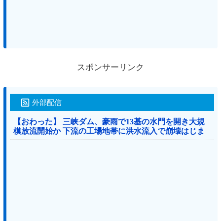
スポンサーリンク
外部配信
【おわった】 三峡ダム、豪雨で13基の水門を開き大規
模放流開始か 下流の工場地帯に洪水流入で崩壊はじま
る