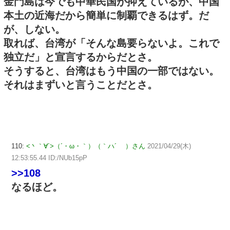
金門島は今でも中華民国が抑えているが、中国
本土の近海だから簡単に制覇できるはず。だ
が、しない。
取れば、台湾が「そんな島要らないよ。これで
独立だ」と宣言するからだとさ。
そうすると、台湾はもう中国の一部ではない。
それはまずいと言うことだとさ。
110:
<丶｀∀´>（´・ω・｀）（｀ハ´ ）さん
2021/04/29(木)
12:53:55.44 ID:/NUb15pP
>>108
なるほど。