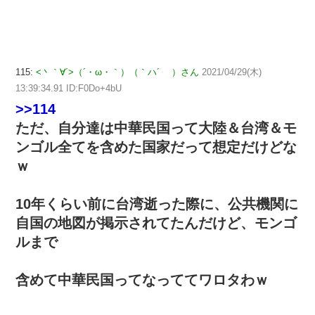
115:
<丶｀∀´>（´・ω・｀）（｀ハ´ ）さん
2021/04/29(木)
13:39:34.91 ID:F0Do+4bU
>>114
ただ、自分達は中華民国って大陸＆台湾＆モ
ンゴル全てを含めた国家だって想定だけどな
ｗ
10年くらい前に台湾逝った際に、公共機関に
自国の地図が掲示されてたんだけど、モンゴ
ルまで
含めて中華民国ってなっててワロタわｗ