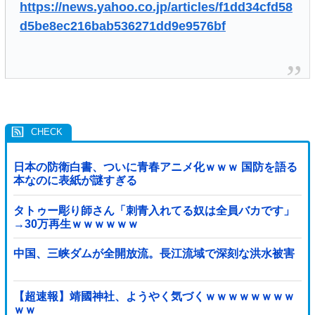
https://news.yahoo.co.jp/articles/f1dd34cfd58
d5be8ec216bab536271dd9e9576bf
日本の防衛白書、ついに青春アニメ化ｗｗｗ 国防を語る
本なのに表紙が謎すぎる
タトゥー彫り師さん「刺青入れてる奴は全員バカです」
→30万再生ｗｗｗｗｗｗ
中国、三峡ダムが全開放流。長江流域で深刻な洪水被害
【超速報】靖國神社、ようやく気づくｗｗｗｗｗｗｗｗ
ｗｗ