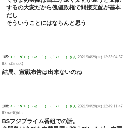
するの大変だから傀儡政権で間接支配が基本
だし
そういうことにはならんと思う
105:
<丶｀∀´>（´・ω・｀）（｀ハ´ ）さん
2021/04/29(木) 12:33:04.57
ID:T/J3nquQ
結局、宣戦布告は出来ないのね
108:
<丶｀∀´>（´・ω・｀）（｀ハ´ ）さん
2021/04/29(木) 12:49:11.47
ID:nwNQblla
BSフジプライム番組での話。