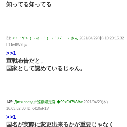
知ってる知ってる
31:
<丶｀∀´>（´・ω・｀）（｀ハ´ ）さん
2021/04/29(木) 10:20:15.32
ID:5v9W7hja
>>1
宣戦布告だと。
国家として認めているじゃん。
145:
Дитя звезд☆巡察鑑定官 ◆99xCrf7WWw
2021/04/29(木)
16:03:52.30 ID:K410oR1V
>>1
国名が実際に変更出来るかが重要じゃなく