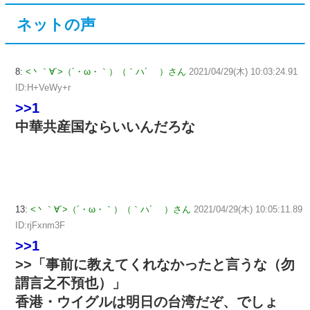
ネットの声
8:
<丶｀∀´>（´・ω・｀）（｀ハ´ ）さん
2021/04/29(木) 10:03:24.91
ID:H+VeWy+r
>>1
中華共産国ならいいんだろな
13:
<丶｀∀´>（´・ω・｀）（｀ハ´ ）さん
2021/04/29(木) 10:05:11.89
ID:rjFxnm3F
>>1
>>「事前に教えてくれなかったと言うな（勿
謂言之不預也）」
香港・ウイグルは明日の台湾だぞ、でしょ