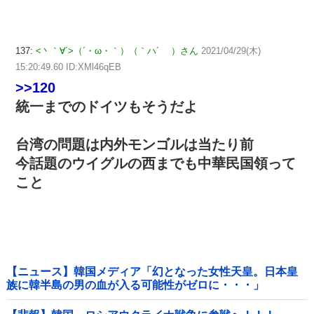
137:
<丶｀∀´>（´・ω・｀）（｀ハ´ ）さん
2021/04/29(木)
15:20:49.60 ID:XMl46qEB
>>120
統一までのドイツもそうだよ
台湾の問題は内外モンゴルは当たり前
今話題のウイグルの西までも中華民国領って
こと
【ニュース】韓国メディア「幻となった女性天皇。日本皇
族に韓半島の男の血が入る可能性がゼロに・・・」