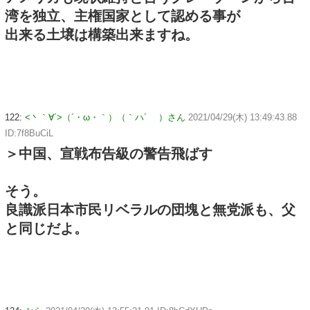
湾を独立、主権国家として認める事が
出来る土壌は構築出来ますね。
122:
<丶｀∀´>（´・ω・｀）（｀ハ´ ）さん
2021/04/29(木) 13:49:43.88
ID:7f8BuCiL
＞中国、宣戦布告級の警告飛ばす
そう。
良識派日本市民リベラルの団塊と無党派も、父
と同じだよ。