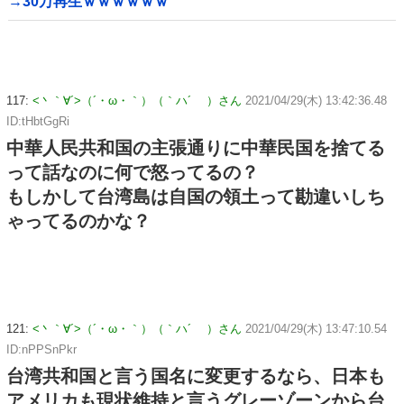
→30万再生ｗｗｗｗｗｗ
117:
<丶｀∀´>（´・ω・｀）（｀ハ´ ）さん
2021/04/29(木) 13:42:36.48
ID:tHbtGgRi
中華人民共和国の主張通りに中華民国を捨てる
って話なのに何で怒ってるの？
もしかして台湾島は自国の領土って勘違いしち
ゃってるのかな？
121:
<丶｀∀´>（´・ω・｀）（｀ハ´ ）さん
2021/04/29(木) 13:47:10.54
ID:nPPSnPkr
台湾共和国と言う国名に変更するなら、日本も
アメリカも現状維持と言うグレーゾーンから台