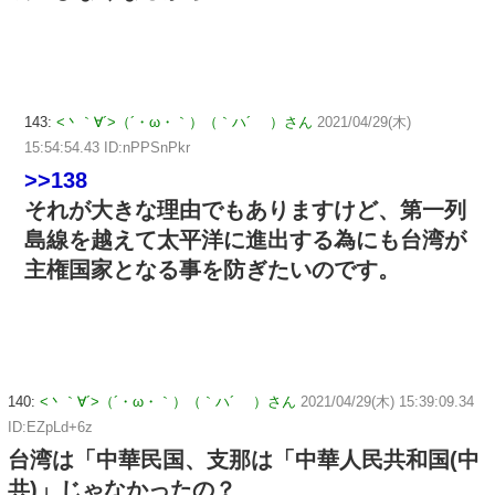
143:
<丶｀∀´>（´・ω・｀）（｀ハ´ ）さん
2021/04/29(木)
15:54:54.43 ID:nPPSnPkr
>>138
それが大きな理由でもありますけど、第一列
島線を越えて太平洋に進出する為にも台湾が
主権国家となる事を防ぎたいのです。
140:
<丶｀∀´>（´・ω・｀）（｀ハ´ ）さん
2021/04/29(木) 15:39:09.34
ID:EZpLd+6z
台湾は「中華民国、支那は「中華人民共和国(中
共)」じゃなかったの？