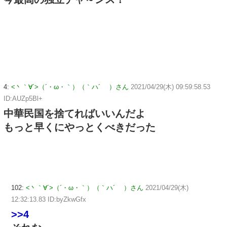
4:
<丶｀∀´>（´・ω・｀）（｀ハ´ ）さん
2021/04/29(木) 09:59:58.53
ID:AUZp5Bl+
中華民国を捨てればいいんだよ
もっと早くにやっとくべきだった
102:
<丶｀∀´>（´・ω・｀）（｀ハ´ ）さん
2021/04/29(木)
12:32:13.83 ID:byZkwGfx
>>4