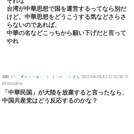
それな
台湾が中華思想で国を運営するってなら別だ
けど、中華思想をどうこうする気などさらさ
らないのであれば、
中華の名などこっちから願い下げだと言って
やれ
100:
<丶｀∀´>（´・ω・｀）（｀ハ´ ）さん
2021/04/29(木) 12:23:39.70
ID:02stdFrd
「中華民国」が大陸を放棄すると言ったなら、
中国共産党はどう反応するのかな？