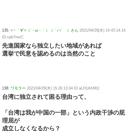
135:
<丶｀∀´>（´・ω・｀）（｀ハ´ ）さん
2021/04/29(木) 14:43:14.14
ID:vpb7rwzC
先進国家なら独立したい地域があれば
選挙で民意を認めるのは当然のこと
138:
ワモラー
2021/04/29(木) 15:26:13.04 ID:aLH1AKMQ
台湾に独立されて困る理由って、
「台湾は我が中国の一部」という内政干渉の屁
理屈が
成立しなくなるから？