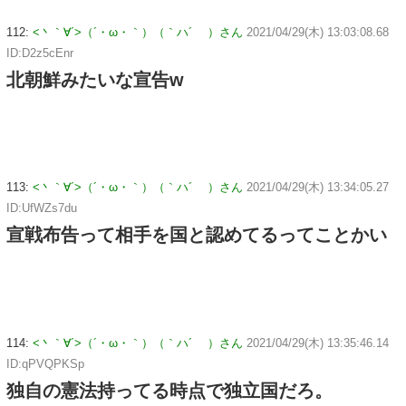
112:
<丶｀∀´>（´・ω・｀）（｀ハ´ ）さん
2021/04/29(木) 13:03:08.68
ID:D2z5cEnr
北朝鮮みたいな宣告w
113:
<丶｀∀´>（´・ω・｀）（｀ハ´ ）さん
2021/04/29(木) 13:34:05.27
ID:UfWZs7du
宣戦布告って相手を国と認めてるってことかい
114:
<丶｀∀´>（´・ω・｀）（｀ハ´ ）さん
2021/04/29(木) 13:35:46.14
ID:qPVQPKSp
独自の憲法持ってる時点で独立国だろ。