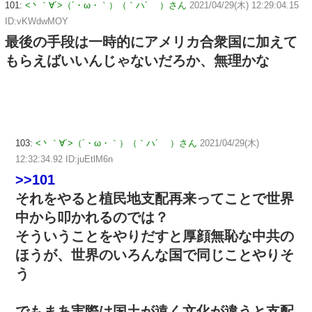
101:
<丶｀∀´>（´・ω・｀）（｀ハ´ ）さん
2021/04/29(木) 12:29:04.15
ID:vKWdwMOY
最後の手段は一時的にアメリカ合衆国に加えて
もらえばいいんじゃないだろか、無理かな
103:
<丶｀∀´>（´・ω・｀）（｀ハ´ ）さん
2021/04/29(木)
12:32:34.92 ID:juEtlM6n
>>101
それをやると植民地支配再来ってことで世界
中から叩かれるのでは？
そういうことをやりだすと厚顔無恥な中共の
ほうが、世界のいろんな国で同じことやりそ
う
でもまあ実際は国土が遠く文化が違うと支配