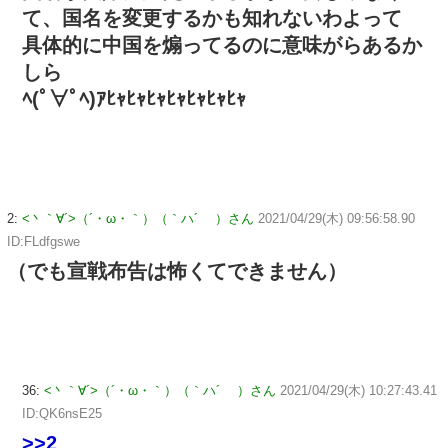
て、国名を変更するかも知れないわよって
具体的に中国を煽ってるのに意味がらあるか
しら
ﾍ(ﾟ∀ﾟﾍ)ｱﾋｬﾋｬﾋｬﾋｬﾋｬﾋｬﾋｬ
2:
<丶｀∀´>（´・ω・｀）（｀ハ´ ）さん
2021/04/29(木) 09:56:58.90
ID:FLdfgswe
（でも宣戦布告は怖くてできません）
36:
<丶｀∀´>（´・ω・｀）（｀ハ´ ）さん
2021/04/29(木) 10:27:43.41
ID:QK6nsE25
>>2