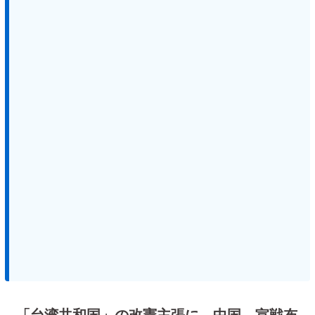
「台湾共和国」の改憲主張に…中国、宣戦布