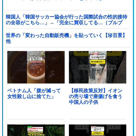
韓国人「韓国サッカー協会が行った国際試合の性的接待
の全容がこちら…」→「完全に買収してる…（ブルブ
ル」＝韓国の反応
世界の「変わった自動販売機」を貼っていく【珍百景】
他
ベトナム人「腹が減って
【移民政策反対】イオン
女性殺し山に捨てた」
の売り場で唐揚げを食う
中国人の子供