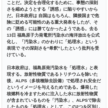
ことだ。決定を合理化するために、事態の深刻
さを縮めようとする「誘惑」に陥りやすいから
だ。日本政府は 自国はもちろん、隣接国まで危
険に貶める可能性のある重大発表をしたが、そ
の「誘惑」には勝てなかったようである。去る
13日 福島原子力発電所汚染水の海洋放出を公式
化し、「汚染水」のかわりに「処理水」という
表現で その深刻さを“希釈”したという批判を受
けている。
日本政府は、福島原発汚染水を「処理水」と表
現する。放射性物質であるトリチウムを除いた
後、ALPS（多核種除去設備）で処理され安全だ
というイメージを与えるためである。爆発した
核燃料を冷ますために注入した水に放射性物質
が含まれているものを「汚染水」、ALPSで除去
したものを「処理水」として、この2つを区別し