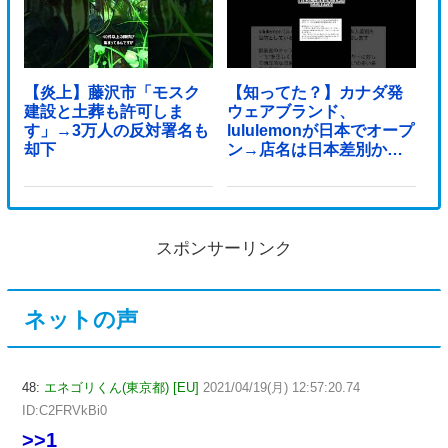
【炎上】藤沢市「モスク
【知ってた？】カナダ発
建設と土葬も許可しま
ウェアブランド、
す」→3万人の反対署名も
lululemonが日本でオープ
却下
ン→店名は日本差別から
できた？
スポンサーリンク
ネットの声
48:
エネゴリくん(東京都) [EU]
2021/04/19(月) 12:57:20.74
ID:C2FRVkBi0
>>1