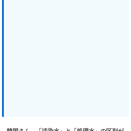
韓国さん、「汚染水」と「処理水」の区別が