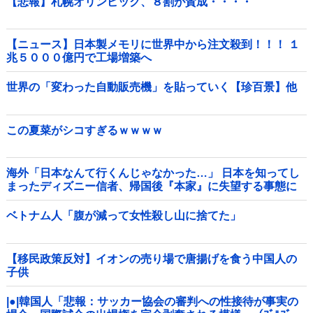
【悲報】札幌オリンピック、８割が賛成・・・・
【ニュース】日本製メモリに世界中から注文殺到！！！ １
兆５０００億円で工場増築へ
世界の「変わった自動販売機」を貼っていく【珍百景】他
この夏菜がシコすぎるｗｗｗｗ
海外「日本なんて行くんじゃなかった…」 日本を知ってし
まったディズニー信者、帰国後『本家』に失望する事態に
ベトナム人「腹が減って女性殺し山に捨てた」
【移民政策反対】イオンの売り場で唐揚げを食う中国人の
子供
|●|韓国人「悲報：サッカー協会の審判への性接待が事実の