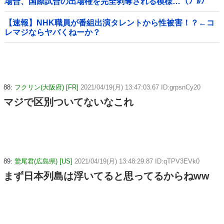
場合、国際試合の出場権を完全剥奪される模様…（ﾌﾞﾙﾌﾞ
ﾙ」＝韓国の反応
【速報】NHK職員が番組出演タレントから性被害！？←コ
レマジならヤバくねーか？
88:
フクリン(大阪府) [FR]
2021/04/19(月) 13:47:03.67 ID:grpsnCy20
マジで区別ついてないなこれ
89:
鷲尾君(広島県) [US]
2021/04/19(月) 13:48:29.87 ID:qTPV3EVk0
まず日本列島は浮いてると思ってるからねww