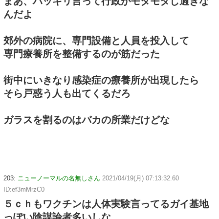
まあ、ハッキリ言って行政がモタモタし過ぎな
んだよ
郊外の病院に、専門設備と人員を投入して
専門療養所を整備するのが筋だった
街中にいきなり感染症の療養所が出現したら
そら戸惑う人も出てくるだろ
ガラスを割るのはバカの所業だけどな
203:
ニューノーマルの名無しさん
2021/04/19(月) 07:13:32.60
ID:ef3mMrzC0
５ｃｈもワクチンは人体実験言ってるガイ基地
っぽい陰謀論者多いしな