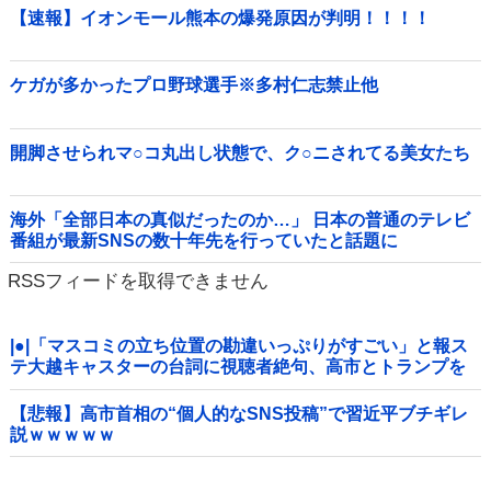
【速報】イオンモール熊本の爆発原因が判明！！！！
ケガが多かったプロ野球選手※多村仁志禁止他
開脚させられマ○コ丸出し状態で、ク○ニされてる美女たち
海外「全部日本の真似だったのか…」 日本の普通のテレビ
番組が最新SNSの数十年先を行っていたと話題に
RSSフィードを取得できません
|●|「マスコミの立ち位置の勘違いっぷりがすごい」と報ス
テ大越キャスターの台詞に視聴者絶句、高市とトランプを
同列視させようという思惑がひしひしと
【悲報】高市首相の“個人的なSNS投稿”で習近平ブチギレ
説ｗｗｗｗｗ