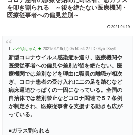
を叩き割られる ～後を絶たない医療機関・
医療従事者への偏見差別～
2021.04.19
1:
ハゲ頭ちゃん ★
2021/04/19(月) 05:50:54.27 ID:06ybTXsy9
新型コロナウイルス感染症を巡り、医療機関や
医療従事者への偏見や差別が後を絶たない。医
療機関では差別などを理由に職員の離職が相次
ぎ、コロナ患者の受け入れに二の足を踏むなど
病床逼迫ひっぱくの一因になっている。全国の
自治体では差別禁止などコロナ関連で５７条例
が制定され、医療従事者を支援する動きも広が
っている。
■ガラス割られる