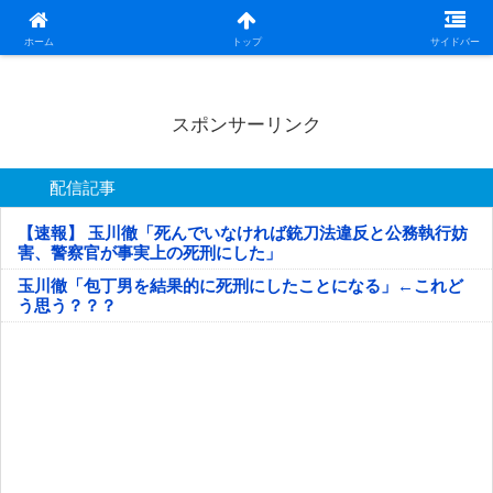
日本第一！ニュース録
ホーム
トップ
サイドバー
スポンサーリンク
配信記事
【速報】 玉川徹「死んでいなければ銃刀法違反と公務執行妨
害、警察官が事実上の死刑にした」
玉川徹「包丁男を結果的に死刑にしたことになる」←これど
う思う？？？