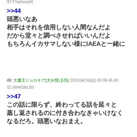
ID:YSqAeeyb0
>>44
頭悪いなあ
相手はそれを信用しない人間なんだよ
だから堂々と調べさせればいいんだよ
もちろんイカサマしない様にIAEAと一緒に
49:
大魔王ジョロキア(大分県) [US]
2021/04/16(金) 00:06:46.40
ID:J694GMLB0
>>47
この話に限らず、終わってる話を延々と
蒸し返されるのに付き合わなきゃいけなく
なるだろ。頭悪いなおまえ。