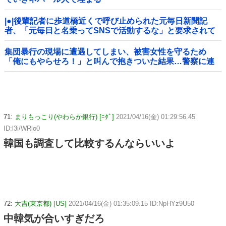
|●|後輩記者に歩道橋近くで呼び止められた元毎日新聞記
者、「元毎日と名乗ってSNSで活動するな」と要求されて
しまい……
集団暴行の現場に遭遇してしまい、被害女性を守るため
「俺にもやらせろ！」と叫んで抱きついた結果…警察に連
行され〇〇扱いされる悲劇へ←機転を利かせた結果が裏目
に出すぎて惨事
71:
まりもっこり(やわらか銀行) [ﾆﾀﾞ]
2021/04/16(金) 01:29:56.45
ID:l3i/WRlo0
韓国も調査して比較するんならいいよ
72:
大吉(東京都) [US]
2021/04/16(金) 01:35:09.15 ID:NpHYz9U50
中韓気が合いすぎだろ