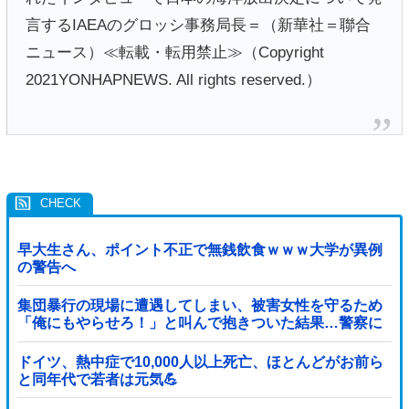
言するIAEAのグロッシ事務局長＝（新華社＝聯合
ニュース）≪転載・転用禁止≫（Copyright
2021YONHAPNEWS. All rights reserved.）
早大生さん、ポイント不正で無銭飲食ｗｗｗ大学が異例
の警告へ
集団暴行の現場に遭遇してしまい、被害女性を守るため
「俺にもやらせろ！」と叫んで抱きついた結果…警察に
連行され〇〇扱いされる悲劇へ←機転を利かせた結果が
裏目に出すぎて惨事
ドイツ、熱中症で10,000人以上死亡、ほとんどがお前ら
と同年代で若者は元気💪