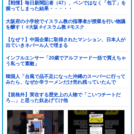
【戦慄】毎日新聞記者（47）、ペンではなく「包丁」を
握ってしまった結果・・・・・
大阪府の小学校でイスラム教の指導者が授業を行い物議
を醸す！ #大阪 #イスラム教 #モスク
【なぜ？】中国企業に取得されたマンション、日本人が
出ていきネパール人で埋まる
インフルエンサー「20歳でアルファード一括で買えちゃ
う私って素敵」
韓国人「台風で品不足になった沖縄のスーパーに行って
みたら、なぜか辛ラーメンだけ売れ残っていたんで
す…」
【規格外】実在する歴史上の人物で「こいつチートだ
ろ…」と思った奴あげてけ他