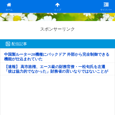
日本第一！ニュース録
ホーム
トップ
サイドバー
スポンサーリンク
配信記事
中国製ルーター20機種にバックドア 外部から完全制御できる
機能が仕込まれていた
【速報】 高市政権、エース級の財務官僚・一松旬氏を左遷
「彼は協力的でなかった」財務省の言いなりではないことが
判明