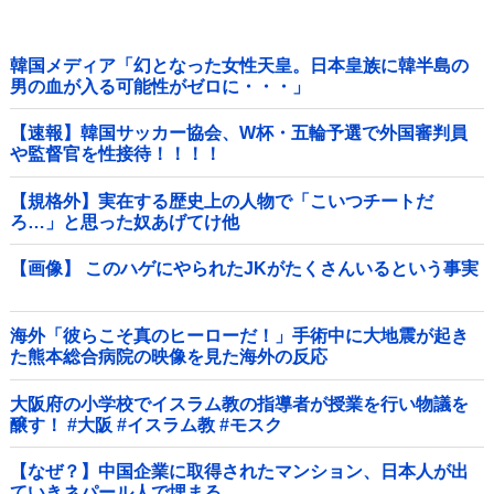
韓国メディア「幻となった女性天皇。日本皇族に韓半島の
男の血が入る可能性がゼロに・・・」
【速報】韓国サッカー協会、W杯・五輪予選で外国審判員
や監督官を性接待！！！！
【規格外】実在する歴史上の人物で「こいつチートだ
ろ…」と思った奴あげてけ他
【画像】 このハゲにやられたJKがたくさんいるという事実
海外「彼らこそ真のヒーローだ！」手術中に大地震が起き
た熊本総合病院の映像を見た海外の反応
大阪府の小学校でイスラム教の指導者が授業を行い物議を
醸す！ #大阪 #イスラム教 #モスク
【なぜ？】中国企業に取得されたマンション、日本人が出
ていきネパール人で埋まる