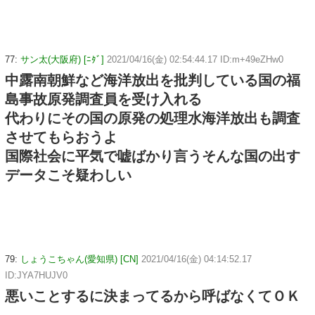
77:
サン太(大阪府) [ﾆﾀﾞ]
2021/04/16(金) 02:54:44.17 ID:m+49eZHw0
中露南朝鮮など海洋放出を批判している国の福
島事故原発調査員を受け入れる
代わりにその国の原発の処理水海洋放出も調査
させてもらおうよ
国際社会に平気で嘘ばかり言うそんな国の出す
データこそ疑わしい
79:
しょうこちゃん(愛知県) [CN]
2021/04/16(金) 04:14:52.17
ID:JYA7HUJV0
悪いことするに決まってるから呼ばなくてＯＫ