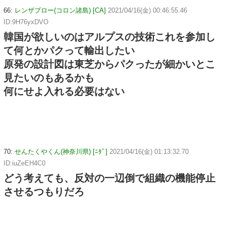
66:
レンザブロー(コロン諸島) [CA]
2021/04/16(金) 00:46:55.46
ID:9H76yxDVO
韓国が欲しいのはアルプスの技術これを参加し
て何とかパクって輸出したい
原発の設計図は東芝からパクったが細かいとこ
見たいのもあるかも
何にせよ入れる必要はない
70:
せんたくやくん(神奈川県) [ﾆﾀﾞ]
2021/04/16(金) 01:13:32.70
ID:iuZeEH4C0
どう考えても、反対の一辺倒で組織の機能停止
させるつもりだろ