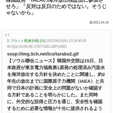
せろ」「反対は反日のためではない。そうじ
ゃないから」
2021.04.16
1:
ブラット君(東京都) [ﾇｺ]
2021/04/15(木) 23:18:40.93
ID:QQj+jZvR0 BE:279771991-2BP(1500)
sssp://img.5ch.net/ico/tarako2.gif
【ソウル聯合ニュース】韓国外交部は15日、日
本政府が東京電力福島第1原発の処理済み汚染水
を海洋放出する方針を決めたことに関連し、約2
年先の放出までに国際原子力機関（IAEA）と共
同で日本の計画に安全上の問題がないか確認す
る方針であることを明らかにした。また同時
に、外交的な説得と圧力を通じ、安全性を確認
するために必要な情報が十分に提供されるよう