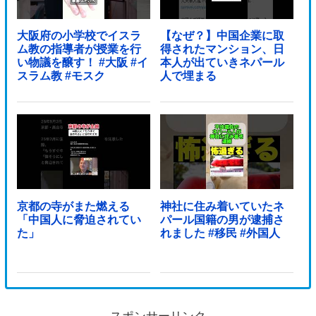
大阪府の小学校でイスラ
【なぜ？】中国企業に取
ム教の指導者が授業を行
得されたマンション、日
い物議を醸す！ #大阪 #イ
本人が出ていきネパール
スラム教 #モスク
人で埋まる
京都の寺がまた燃える
神社に住み着いていたネ
「中国人に脅迫されてい
パール国籍の男が逮捕さ
た」
れました #移民 #外国人