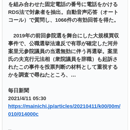
を組み合わせた固定電話の番号に電話をかける
RDS法で対象者を抽出。自動音声応答（オート
コール）で質問し、1066件の有効回答を得た。
2019年の前回参院選を舞台にした大規模買収
事件で、公職選挙法違反で有罪が確定した河井
案里元参院議員の当選無効に伴う再選挙。案里
氏の夫克行元法相（衆院議員を辞職）も起訴さ
れたこの事件を投票判断の材料として重視する
かを調査で尋ねたところ、…
毎日新聞
2021/4/11 05:30
https://mainichi.jp/articles/20210411/k00/00m/
010/014000c