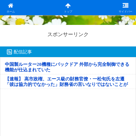
日本第一！ニュース録
ホーム
トップ
サイドバー
スポンサーリンク
配信記事
中国製ルーター20機種にバックドア 外部から完全制御できる
機能が仕込まれていた
【速報】 高市政権、エース級の財務官僚・一松旬氏を左遷
「彼は協力的でなかった」財務省の言いなりではないことが
判明