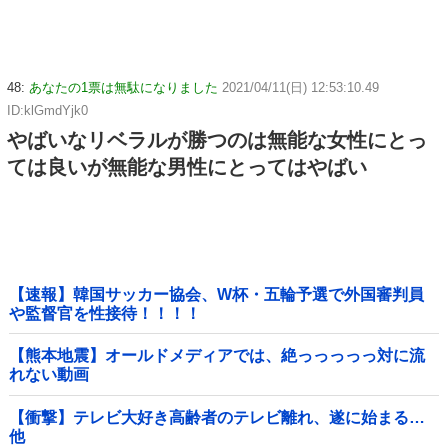
48:
あなたの1票は無駄になりました
2021/04/11(日) 12:53:10.49
ID:klGmdYjk0
やばいなリベラルが勝つのは無能な女性にとっ
ては良いが無能な男性にとってはやばい
【速報】韓国サッカー協会、W杯・五輪予選で外国審判員
や監督官を性接待！！！！
【熊本地震】オールドメディアでは、絶っっっっっ対に流
れない動画
【衝撃】テレビ大好き高齢者のテレビ離れ、遂に始まる…
他