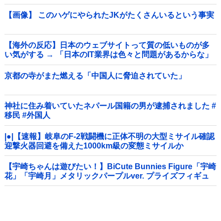
【画像】 このハゲにやられたJKがたくさんいるという事実
【海外の反応】日本のウェブサイトって質の低いものが多
い気がする → 「日本のIT業界は色々と問題があるからな」
「ゲームのUIは優れてるのに不思議」
京都の寺がまた燃える「中国人に脅迫されていた」
神社に住み着いていたネパール国籍の男が逮捕されました #
移民 #外国人
|●|【速報】岐阜のF-2戦闘機に正体不明の大型ミサイル確認
迎撃火器回避を備えた1000km級の変態ミサイルか
【宇崎ちゃんは遊びたい！】BiCute Bunnies Figure「宇崎
花」「宇崎月」メタリックパープルver. プライズフィギュ
ア【ラウンドワン限定で展開決定】