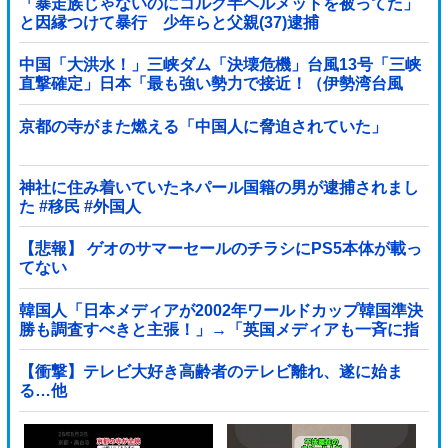
「暴走族じゃないのにコルク半ヘルメットを被ってた」
と因縁つけて暴行 少年らと父親(37)逮捕
中国「大洪水！」三峡ダム「決壊危機」台風13号「三峡
直撃確定」日本「最も強い勢力で接近！（伊勢湾台風
級」台風13号と15号「中国本土でぶつかり合...
京都の寺がまた燃える「中国人に脅迫されていた」
神社に住み着いていたネパール国籍の男が逮捕されまし
た #移民 #外国人
【悲報】 ゲオのサマーセールのチラシにPS5本体が載っ
てない
韓国人「日本メディアが2002年ワールドカップ韓国準決
勝も調査すべきと主張！」→「英国メディアも一斉に指
摘‥」
【衝撃】テレビ大好き高齢者のテレビ離れ、遂に始ま
る…他