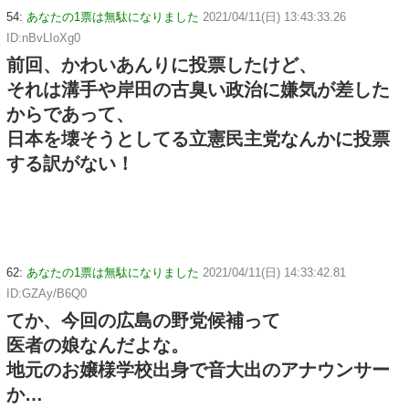
54:
あなたの1票は無駄になりました
2021/04/11(日) 13:43:33.26
ID:nBvLIoXg0
前回、かわいあんりに投票したけど、
それは溝手や岸田の古臭い政治に嫌気が差した
からであって、
日本を壊そうとしてる立憲民主党なんかに投票
する訳がない！
62:
あなたの1票は無駄になりました
2021/04/11(日) 14:33:42.81
ID:GZAy/B6Q0
てか、今回の広島の野党候補って
医者の娘なんだよな。
地元のお嬢様学校出身で音大出のアナウンサー
か…