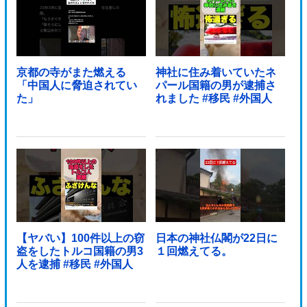
京都の寺がまた燃える
神社に住み着いていたネ
「中国人に脅迫されてい
パール国籍の男が逮捕さ
た」
れました #移民 #外国人
【ヤバい】100件以上の窃
日本の神社仏閣が22日に
盗をしたトルコ国籍の男3
１回燃えてる。
人を逮捕 #移民 #外国人