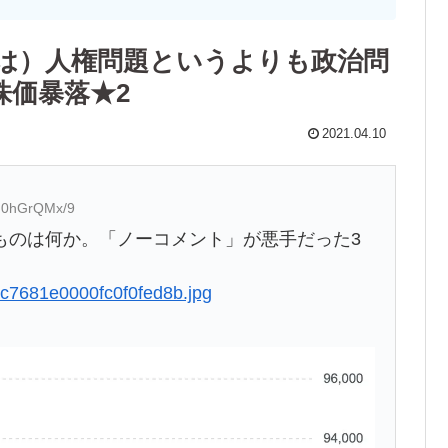
は）人権問題というよりも政治問
株価暴落★2
2021.04.10
D:0hGrQMx/9
ものは何か。「ノーコメント」が悪手だった3
70c7681e0000fc0f0fed8b.jpg