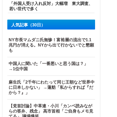
「外国人受け入れ反対」大幅増 東大調査、
若い世代で多く
人気記事（30日）
NY市長マムダニ氏無惨！富裕層の流出で1.1
兆円が消える。NYから出て行かないでと懇願
も
中国人に聞いた「一番悪いと思う国は？」
→1位中国
麻生氏「2千年にわたって同じ王朝など世界中
に日本しかない」 →蓮舫「私からすれば『だ
から？』」
【党首討論】中革連・小川「カンペ読みなが
らの答弁、残念」 高市首相「ご自身もメモ見
てる」 議場爆笑