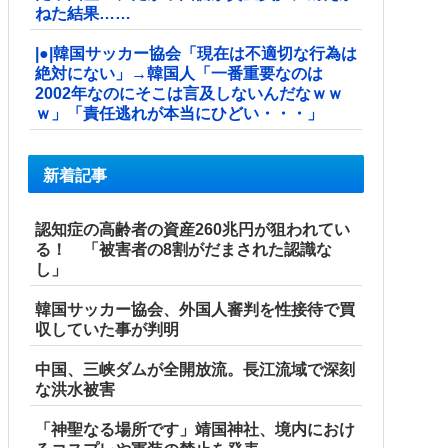
ねた結果……
|●|韓国サッカー協会「現在は不適切な行為は
絶対にない」→韓国人「一番重要なのは
2002年なのにそこは言及しないんだなｗｗ
ｗ」「責任逃れが本当にひどい・・・」
新着記事
認知症の高齢者の資産260兆円が狙われてい
る！ 「被害者の8割がだまされた認識な
し」
韓国サッカー協会、外国人審判を性接待で買
収していた事が判明
中国、三峡ダムが全開放流。長江流域で深刻
な洪水被害
「神聖なる場所です」靖国神社、境内におけ