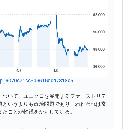
ry_jp_6070c71cc5b6616dcd7818c5
について、ユニクロを展開するファーストリテ
題というよりも政治問題であり、われわれは常
えたことが物議をかもしている。