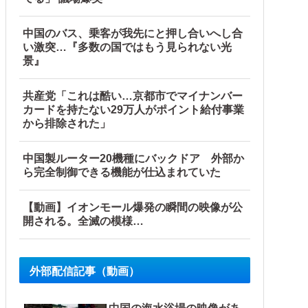
中国のバス、乗客が我先にと押し合いへし合
い激突…『多数の国ではもう見られない光
景』
共産党「これは酷い…京都市でマイナンバー
カードを持たない29万人がポイント給付事業
から排除された」
中国製ルーター20機種にバックドア 外部か
ら完全制御できる機能が仕込まれていた
【動画】イオンモール爆発の瞬間の映像が公
開される。全滅の模様…
外部配信記事（動画）