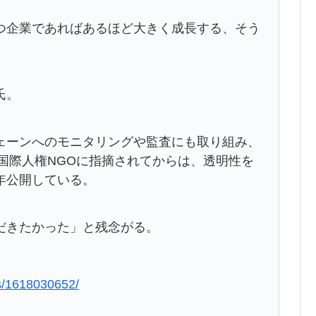
つ企業であればあるほど大きく成長する、そう
氏。
ェーンへのモニタリングや監査にも取り組み、
を国際人権NGOに指摘されてからは、透明性を
年公開している。
だきたかった」と残念がる。
us/1618030652/