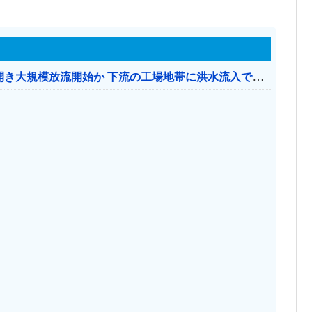
【おわった】 三峡ダム、豪雨で13基の水門を開き大規模放流開始か 下流の工場地帯に洪水流入で崩壊はじまる