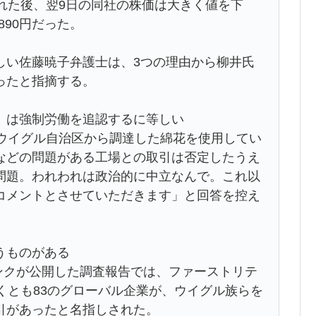
れた後、翌9日の同社の株価は大きく値を下
890円だった。
しい佐藤暁子弁護士は、3つの理由から柳井氏
ったと指摘する。
」は強制労働を追認するに等しい
疆ウイグル自治区から調達した綿花を使用してい
などの問題がある工場との取引は否定したうえ
問題。われわれは政治的に中立なんで。これ以
コメントとさせていただきます」と回答を控え
うものがある
タンクが公開した調査報告では、ファーストリテ
くとも83のグローバル企業が、ウイグル族らを
引があったと名指しされた。