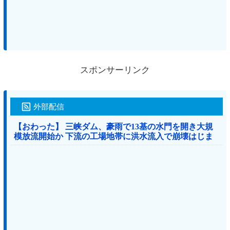
スポンサーリンク
外部配信
【おわった】 三峡ダム、豪雨で13基の水門を開き大規
模放流開始か 下流の工場地帯に洪水流入で崩壊はじま
る