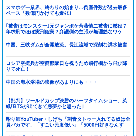
スマホゲー業界、終わりの始まり…倒産件数が過去最多
ペース「数億円かけても爆ﾀﾋ」
｢被告はモンスター｣元ジャンポケ斉藤慎二被告に懲役７
年求刑でほぼ実刑確実？弁護側の主張が無理筋なワケ
中国、三峡ダムが全開放流。長江流域で深刻な洪水被害
ロシア空挺兵が空挺部隊日を祝うため飛行機から飛び降
りて死亡！
中国の海水浴場の映像があまりにも・・・
【批判】ワールドカップ決勝のハーフタイムショー、英
紙｢BTSが出てきて悪夢かと思った｣
彫り師YouTuber・しげち「刺青タトゥー入れてる奴は全
員バカです」「すごい民度低い」「5000円好きなんす
よ、バカって」