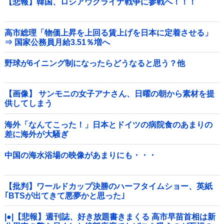
【悲報】韓国、ロシアウクライナ戦争に参戦へ！！！
高市総理「物価上昇を上回る賃上げを日本に定着させる」
⇒ 国家公務員月給3.51％増へ
野球が6イニング制になったらどうなると思う？他
【画像】 サンモニの女子アナさん、日曜の朝から素材を提
供してしまう
海外「なんてこった！」日本とドイツの病院食のあまりの
差に海外が大騒ぎ
中国の海水浴場の映像があまりにも・・・
【批判】ワールドカップ決勝のハーフタイムショー、英紙
｢BTSが出てきて悪夢かと思った｣
|●|【悲報】週刊誌、好き放題書きまくる 高市早苗首相は新