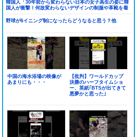
韓国人「30年前から変わらない日本の女子高生の姿に韓
国人が衝撃！何故変わらないデザインの制服や革靴を着
用し続けるのか？」
野球が6イニング制になったらどうなると思う？他
中国の海水浴場の映像が
【批判】ワールドカップ
あまりにも・・・
決勝のハーフタイムショ
ー、英紙｢BTSが出てきて
悪夢かと思った｣