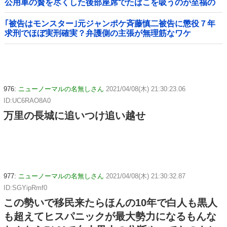
公用車の贅を尽くした後部座席でたばこを吸うのが至福の
時間「どんどん延びる乗車時間」
｢被告はモンスター｣元ジャンポケ斉藤慎二被告に懲役７年
求刑でほぼ実刑確実？弁護側の主張が無理筋なワケ
976:
ニューノーマルの名無しさん
2021/04/08(木) 21:30:23.06
ID:UC6RAO8A0
万里の長城に追いつけ追い越せ
977:
ニューノーマルの名無しさん
2021/04/08(木) 21:30:32.87
ID:SGYipRmf0
この勢いで移民来たらほんの10年で白人も黒人
も超えてヒスパニックが最大勢力になるもんな