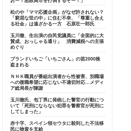
おー！悪政高市を打倒するぞー！」
松のや「ママ応援企画」がなぜ許されない？
「窮屈な世の中」に住む不幸、「尊重し合え
る社会」は遠ざかる一方 石原壮一郎氏
玉川徹、生出演の自民党議員に「全面的に大
賛成、おっしゃる通り」 消費減税への主張
めぐり
ブランドいちご「いちごさん」の苗2000株
盗まれる
ＮＨＫ職員が番組出演者から性被害、別職場
への復職希望に応じない不適切対応…メディ
ア総局長が陳謝
玉川徹氏、包丁男に発砲した警官の行動につ
いて「死刑にならない犯罪を警察官が死刑に
してしまった」
赤十字、スペイン領セウタに殺到した不法移
民に物資を支給