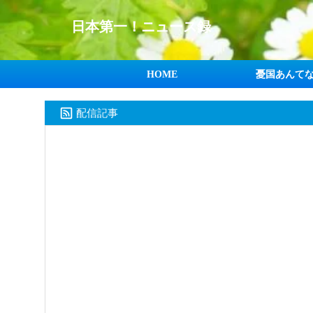
日本第一！ニュース録
HOME
憂国あんて
配信記事