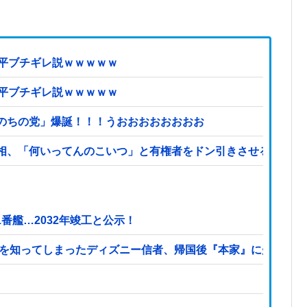
近平ブチギレ説ｗｗｗｗｗ
近平ブチギレ説ｗｗｗｗｗ
のちの党」爆誕！！！うおおおおおおおお
相、「何いってんのこいつ」と有権者をドン引きさせるよな屁
番艦…2032年竣工と公示！
本を知ってしまったディズニー信者、帰国後『本家』に失望する