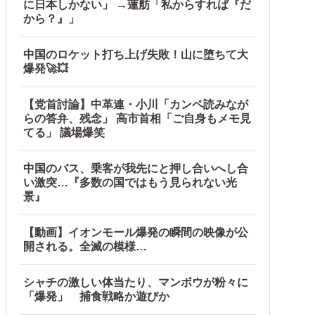
に日本しかない」 →蓮舫「私からすれば『だ
から？』」
中国のロケット打ち上げ失敗！山に堕ちて大
爆発🚀💥
【党首討論】中革連・小川「カンペ読みなが
らの答弁、残念」 高市首相「ご自身もメモ見
てる」 議場爆笑
理屈を……
中国のバス、乗客が我先にと押し合いへし合
い激突…『多数の国ではもう見られない光
景』
【動画】イオンモール爆発の瞬間の映像が公
開される。全滅の模様…
事態に
シャチの激しい体当たり、マンボウが粉々に
「爆発」 捕食戦略か遊びか