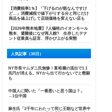
【消費税率1％】「下げるのが筋なんですけ
ど…」消費減税で値下がりする分と同じだけ
商品を値上げして店頭価格を変えない店も
【2026年熊本地震】7人犠牲のイオンモール
熊本、避難後になぜ再入館? 生存したテナ
ント従業員ら証言、浮かび上がる実態
人気記事（30日）
NY市長マムダニ氏無惨！富裕層の流出で1.1
兆円が消える。NYから出て行かないでと懇願
も
中国人に聞いた「一番悪いと思う国は？」
→1位中国
麻生氏「2千年にわたって同じ王朝など世界中