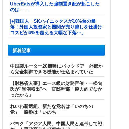
UberEatsが導入した強制置き配が起こした
のは……
|●|韓国人「SKハイニックスが10%台の暴
落！外国人投資家と機関が売り越しを仕掛け
コスピが4%を超える大幅な下落‥」
新着記事
中国製ルーター20機種にバックドア 外部か
ら完全制御できる機能が仕込まれていた
【財務省人事】エース級の財務官僚・一松旬
氏が”異例転出”へ 官邸幹部「協力的でなか
ったから」
れいわ新選組、新たな党名は「いのちの
党」 略称は「いのち」
パヨク「アジア人民、中国人民と連帯して戦