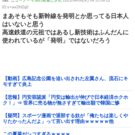
592:
ニューノーマルの名無しさん
2021/04/08(木) 09:33:09.22
ID:v+wxDH2q0
まあそもそも新幹線を発明とか思ってる日本人
はいないと思う
高速鉄道の元祖ではあるし新技術はふんだんに
使われているが「発明」ではないだろう
【動画】広島記念公園を追い出された左翼さん、流石にキ
モすぎて炎上
【悲報】円安容認派「円安は輸出が伸びで日本経済ホクホ
ク！」⇒ 世界に売る物が無さすぎて輸出額で韓国に惨
敗・・・
【疑問】スポーツ漫画で退部する奴が「俺たちは楽しくや
りたかったんだよ」って言い出す理由ｗｗｗｗｗ他
この夏菜がシコすぎるｗｗｗｗ