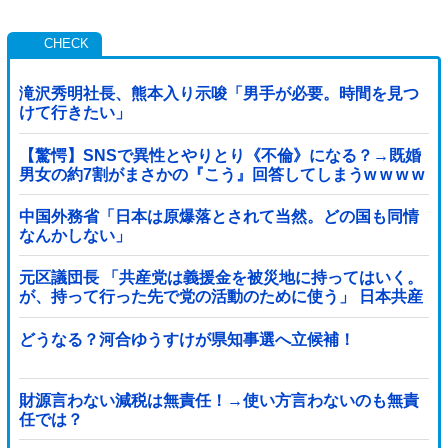
滝沢秀明社長、熊本入り示唆「男手が必要。時間を見つ
けて行きたい」
【驚愕】SNSで異性とやりとり《不倫》になる？→既婚
男女の約7割がまさかの『こう』回答してしまうw w w w
w w w w
中国外務省「日本は原爆落とされて当然。どの国も同情
なんかしない」
元区議団長 「共産党は義援金を被災地に持ってはいく。
が、持って行った先で党の活動のために使う」 日本共産
党「事実ではありません」
どうなる？河合ゆうすけが県知事選へ立候補！
財源言わない減税は無責任！→使い方言わないのも無責
任では？