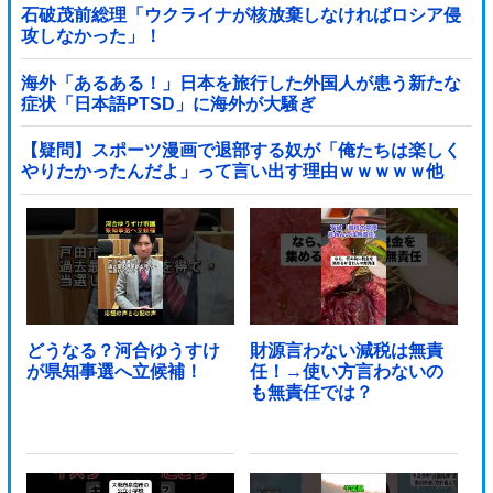
石破茂前総理「ウクライナが核放棄しなければロシア侵
攻しなかった」！
海外「あるある！」日本を旅行した外国人が患う新たな
症状「日本語PTSD」に海外が大騒ぎ
【疑問】スポーツ漫画で退部する奴が「俺たちは楽しく
やりたかったんだよ」って言い出す理由ｗｗｗｗｗ他
どうなる？河合ゆうすけ
財源言わない減税は無責
が県知事選へ立候補！
任！→使い方言わないの
も無責任では？