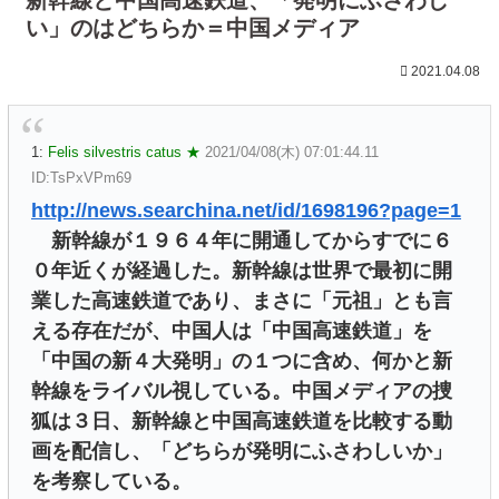
い」のはどちらか＝中国メディア
2021.04.08
1:
Felis silvestris catus ★
2021/04/08(木) 07:01:44.11
ID:TsPxVPm69
http://news.searchina.net/id/1698196?page=1
新幹線が１９６４年に開通してからすでに６
０年近くが経過した。新幹線は世界で最初に開
業した高速鉄道であり、まさに「元祖」とも言
える存在だが、中国人は「中国高速鉄道」を
「中国の新４大発明」の１つに含め、何かと新
幹線をライバル視している。中国メディアの捜
狐は３日、新幹線と中国高速鉄道を比較する動
画を配信し、「どちらが発明にふさわしいか」
を考察している。