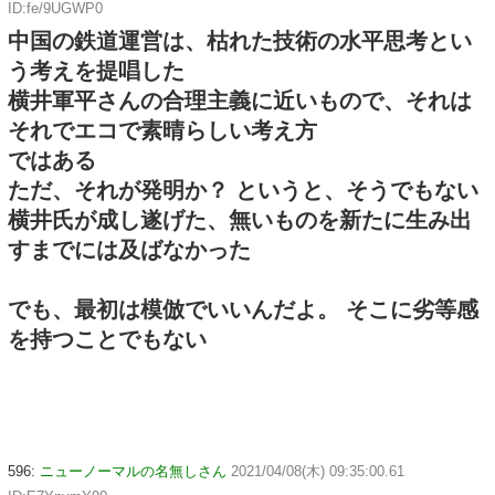
ID:fe/9UGWP0
中国の鉄道運営は、枯れた技術の水平思考とい
う考えを提唱した
横井軍平さんの合理主義に近いもので、それは
それでエコで素晴らしい考え方
ではある
ただ、それが発明か？ というと、そうでもない
横井氏が成し遂げた、無いものを新たに生み出
すまでには及ばなかった
でも、最初は模倣でいいんだよ。 そこに劣等感
を持つことでもない
596:
ニューノーマルの名無しさん
2021/04/08(木) 09:35:00.61