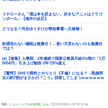
イチローさん「僕は本を読まない。好きなアニメはドラゴ
ンボール」【海外の反応】
どうなる？河合ゆうすけが県知事選へ立候補！
財源言わない減税は無責任！→使い方言わないのも無責任
では？
|●|【速報】人事院、2年連続で国家公務員月給3%増の「1万
5056円」引き上げ勧告 2年で6%超え
【驚愕】SNSで異性とやりとり《不倫》になる？→既婚男
女の約7割がまさかの『こう』回答してしまうw w w w w w
w w
595:
ニューノーマルの名無しさん
2021/04/08(木) 09:34:52.96