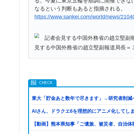
る。今夏に東京五輪を順調に開催できな
なるという判断もあると指摘される。
https://www.sankei.com/world/news/210
見する中国外務省の趙立堅副報道局長＝
東大「貯金あと数年で尽きます」→研究者削減
AIさん、ドラクエ6を理想的にアニメ化してし
【動画】熊本県知事「ご遺族、被災者、自治体