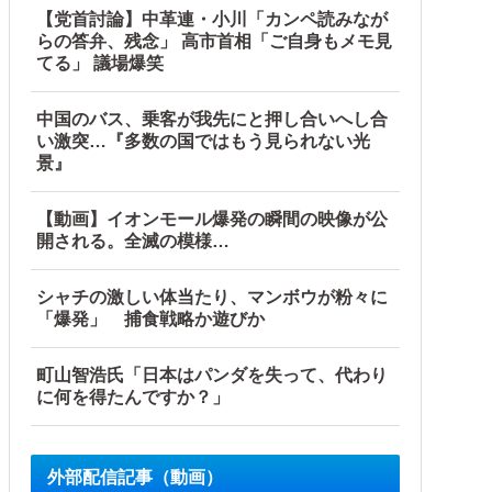
【党首討論】中革連・小川「カンペ読みなが
らの答弁、残念」 高市首相「ご自身もメモ見
てる」 議場爆笑
中国のバス、乗客が我先にと押し合いへし合
い激突…『多数の国ではもう見られない光
景』
【動画】イオンモール爆発の瞬間の映像が公
開される。全滅の模様…
シャチの激しい体当たり、マンボウが粉々に
「爆発」 捕食戦略か遊びか
町山智浩氏「日本はパンダを失って、代わり
に何を得たんですか？」
外部配信記事（動画）