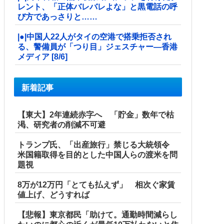
レント、「正体バレバレよな」と黒電話の呼
び方であっさりと……
|●|中国人22人がタイの空港で搭乗拒否され
る、警備員が「つり目」ジェスチャー―香港
メディア [8/6]
新着記事
【東大】2年連続赤字へ 「貯金」数年で枯
渇、研究者の削減不可避
トランプ氏、「出産旅行」禁じる大統領令
米国籍取得を目的とした中国人らの渡米を問
題視
8万が12万円「とても払えず」 相次ぐ家賃
値上げ、どうすれば
【悲報】東京都民「助けて。通勤時間減らし