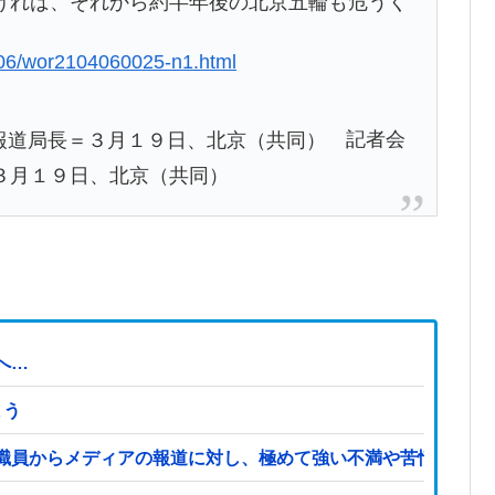
ければ、それから約半年後の北京五輪も危うく
406/wor2104060025-n1.html
記者会
３月１９日、北京（共同）
へ…
まう
職員からメディアの報道に対し、極めて強い不満や苦情が出て