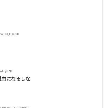
D:41DQ1X7r0
jjekqU70
理由になるしな