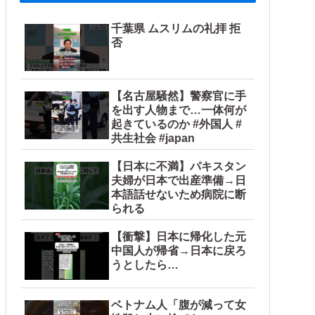
千葉県 ムスリムの礼拝 拒
否
【名古屋騒然】警察官に手
を出す人物まで…一体何が
起きているのか #外国人 #
共生社会 #japan
【日本に不満】パキスタン
夫婦が日本で出産準備→日
本語話せないため病院に断
られる
【衝撃】日本に帰化した元
中国人が帰省→日本に戻ろ
うとしたら…
ベトナム人「腹が減って女