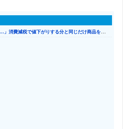
【消費税率1％】 「下げるのが筋なんですけど…」消費減税で値下がりする分と同じだけ商品を値上げして店頭価格を変えない店も