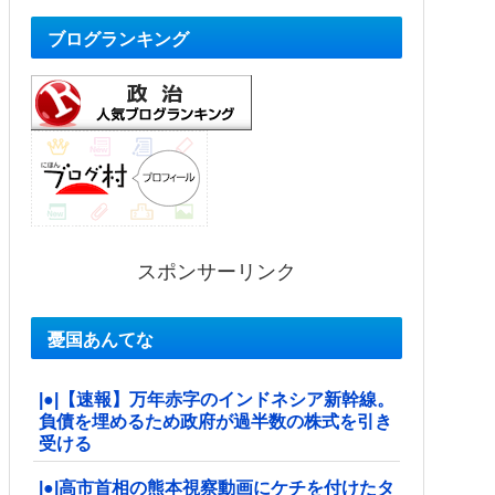
ブログランキング
スポンサーリンク
憂国あんてな
|●|【速報】万年赤字のインドネシア新幹線。
負債を埋めるため政府が過半数の株式を引き
受ける
|●|高市首相の熊本視察動画にケチを付けたタ