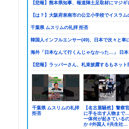
【悲報】熊本県知事、報道陣土足取材にマジギレ「
【は？】大阪府泉南市の公立小学校でイスラム
千葉県 ムスリムの礼拝 拒否
韓国人インフルエンサー(49)、日本で次々と車に
海外「日本なんて行くんじゃなかった…」 日
【悲報】ラッパーさん、札束披露するもネット
千葉県 ムスリムの礼拝
【名古屋騒然】警察
拒否
に手を出す人物まで
一体何が起きている
か #外国人 #共生社会