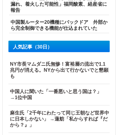
 知事、怒り通り越して呆れてしまう …...
漏れ、着火した可能性」福岡酸素、経産省に
報告
中国製ルーター20機種にバックドア 外部か
ら完全制御できる機能が仕込まれていた
人気記事（30日）
事態に
NY市長マムダニ氏無惨！富裕層の流出で1.1
兆円が消える。NYから出て行かないでと懇願
も
中国人に聞いた「一番悪いと思う国は？」
→1位中国
麻生氏「2千年にわたって同じ王朝など世界中
に日本しかない」 →蓮舫「私からすれば『だ
から？』」