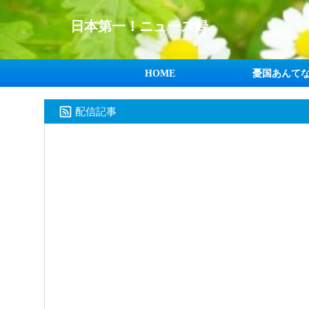
日本第一！ニュース録
HOME
憂国あんて
配信記事