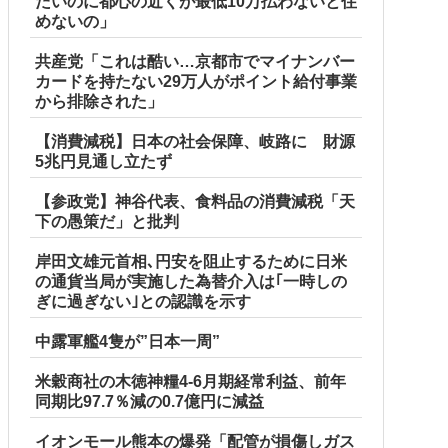
たいのに都心の近くが最低10万払わないと住
めないの」
共産党「これは酷い…京都市でマイナンバー
カードを持たない29万人がポイント給付事業
から排除された」
【消費減税】日本の社会保障、岐路に 財源
5兆円見通し立たず
【参政党】神谷代表、食料品の消費減税「天
下の愚策だ」と批判
岸田文雄元首相､円安を阻止するために日米
の通貨当局が実施した為替介入は｢一時しの
ぎに過ぎない｣との認識を示す
中露軍艦4隻が”日本一周”
米穀商社の木徳神糧4-6月期経常利益、前年
同期比97.7％減の0.7億円に減益
いる」記者「具体的には？」→
イオンモール熊本の爆発「配管が損傷しガス