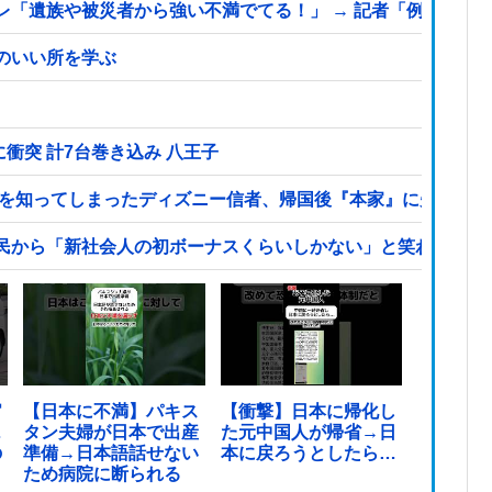
遺族や被災者から強い不満でてる！」 → 記者「例えば？」 →
のいい所を学ぶ
衝突 計7台巻き込み 八王子
本を知ってしまったディズニー信者、帰国後『本家』に失望する
民から「新社会人の初ボーナスくらいしかない」と笑われる他
官
【日本に不満】パキス
【衝撃】日本に帰化し
…
タン夫婦が日本で出産
た元中国人が帰省→日
の
準備→日本語話せない
本に戻ろうとしたら…
ため病院に断られる