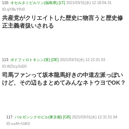
110:
オセルタミビルリン(福島県) [LT]
2021/03/31(水) 12:18:04.31
ID:qY8lvYKt0
共産党がクリエイトした歴史に物言うと歴史修
正主義者扱いされる
113:
ポドフィロトキシン(茸) [DE]
2021/03/31(水) 12:21:01.03
ID:WZtzyXd20
司馬ファンって坂本龍馬好きの中道左派っぽい
けど、その辺もまとめてみんなネトウヨでOK？
117:
バルガンシクロビル(東京都) [GB]
2021/03/31(水) 12:31:51.04
ID:vvAf+GiK0