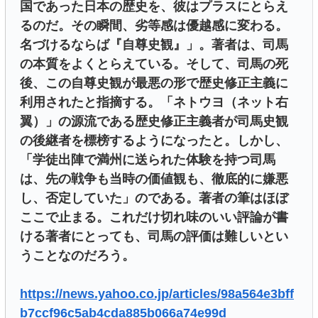
国であった日本の歴史を、彼はプラスにとらえ
るのだ。その瞬間、劣等感は優越感に変わる。
名づけるならば『自尊史観』」。著者は、司馬
の本質をよくとらえている。そして、司馬の死
後、この自尊史観が最悪の形で歴史修正主義に
利用されたと指摘する。「ネトウヨ（ネット右
翼）」の源流である歴史修正主義者が司馬史観
の後継者を標榜するようになったと。しかし、
「学徒出陣で満州に送られた体験を持つ司馬
は、先の戦争も当時の価値観も、徹底的に嫌悪
し、否定していた」のである。著者の筆はほぼ
ここで止まる。これだけ切れ味のいい評論が書
ける著者にとっても、司馬の評価は難しいとい
うことなのだろう。
https://news.yahoo.co.jp/articles/98a564e3bff
b7ccf96c5ab4cda885b066a74e99d