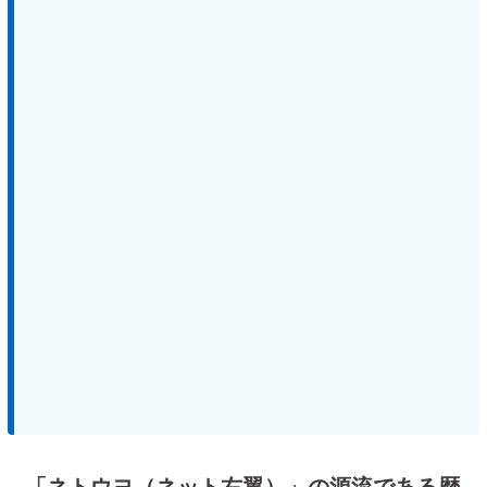
「ネトウヨ（ネット右翼）」の源流である歴