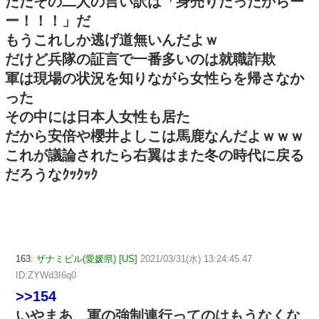
ただその二人の言い訳は「身売りだったからー
ー！！！」だ
もうこれしか逃げ道無いんだよｗ
だけど兵隊の証言で一番多いのは就職詐欺
軍は現場の状況を知りながら女性らを帰さなか
った
その中には日本人女性も居た
だから安倍や櫻井よしこは馬鹿なんだよｗｗｗ
これが議論されたら右翼はまた冬の時代に戻る
だろうなｸｯｸｯｸ
163:
ザナミビル(愛媛県) [US]
2021/03/31(水) 13:24:45.47
ID:ZYWd3I6q0
>>154
いやまあ、軍の強制連行ってのはもうなくな