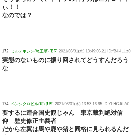
ぃ！！
なのでは？
172:
ミルテホシン(埼玉県) [BR]
2021/03/31(水) 13:49:06.21 ID:fB4j4LUz0
実態のないものに振り回されてどうすんだろう
な
174:
ペンシクロビル(茸) [US]
2021/03/31(水) 13:53:16.95 ID:YbHGJthA0
要するに連合国史観じゃん 東京裁判絶対信
仰 歴史修正主義者
だから左翼は馬や鹿や猪と同格に見られるんだ