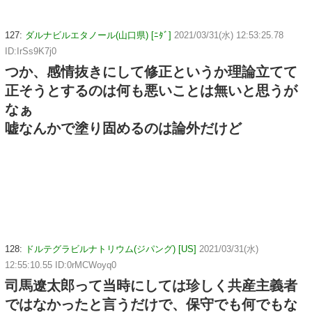
127:
ダルナビルエタノール(山口県) [ﾆﾀﾞ]
2021/03/31(水) 12:53:25.78
ID:IrSs9K7j0
つか、感情抜きにして修正というか理論立てて
正そうとするのは何も悪いことは無いと思うが
なぁ
嘘なんかで塗り固めるのは論外だけど
128:
ドルテグラビルナトリウム(ジパング) [US]
2021/03/31(水)
12:55:10.55 ID:0rMCWoyq0
司馬遼太郎って当時にしては珍しく共産主義者
ではなかったと言うだけで、保守でも何でもな