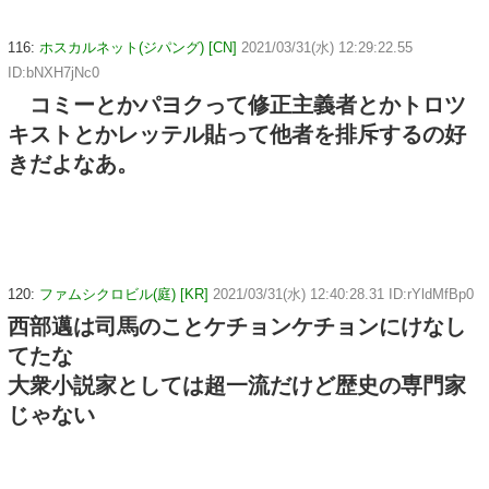
116:
ホスカルネット(ジパング) [CN]
2021/03/31(水) 12:29:22.55
ID:bNXH7jNc0
コミーとかパヨクって修正主義者とかトロツ
キストとかレッテル貼って他者を排斥するの好
きだよなあ。
120:
ファムシクロビル(庭) [KR]
2021/03/31(水) 12:40:28.31 ID:rYldMfBp0
西部邁は司馬のことケチョンケチョンにけなし
てたな
大衆小説家としては超一流だけど歴史の専門家
じゃない