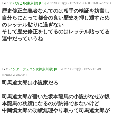
176:
アバカビル(東京都) [US]
2021/03/31(水) 13:53:26.06 ID:zMGkoZzc0
歴史修正主義者なんてのは相手の検証を妨害し
自分らにとって都合の良い歴史を押し通すため
のレッテル貼りに過ぎない
そして歴史修正をしてるのはレッテル貼ってる
連中だっていうね
177:
インターフェロンβ(神奈川県) [IE]
2021/03/31(水) 13:56:13.49
ID:mRGCeb2W0
司馬遼太郎は小説家だろ
司馬遼太郎が書いた坂本龍馬の小説がなぜか坂
本龍馬の功績になるのが納得できないけど
中岡慎太郎の功績無理やり取って司馬遼太郎が