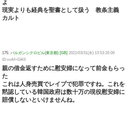
よ
現実よりも経典を聖書として扱う 教条主義
カルト
175:
バルガンシクロビル(東京都) [GB]
2021/03/31(水) 13:53:20.00
ID:vvAf+GiK0
親の借金返すために慰安婦になって前金もらっ
た
これは人身売買でレイプで犯罪ですね。これを
黙認している韓国政府は数十万の現役慰安婦に
賠償しないといけませんね。