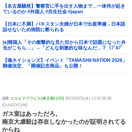
【名古屋騒然】警察官に手を出す人物まで…一体何が起き
ているのか #外国人 #共生社会 #japan
【日本に不満】パキスタン夫婦が日本で出産準備→日本語
話せないため病院に断られる
|●|韓国人「その衝撃的な見た目から日本で話題になった弁
当がこちら…」→「どんな刺激的な味なんだ…？（ﾌﾞﾙﾌﾞ
ﾙ」＝韓国の反応
【魂ネイションズ】イベント「TAMASHII NATION 2026」
開催決定、「開催記念商品」も公開！
169:
エルビテグラビル(東京都) [US]
2021/03/31(水) 13:41:06.58
ID:AXGYCi/H0
ガス室はあっただろ。
南京大虐殺は存在しなかったのが証明されてる
からね