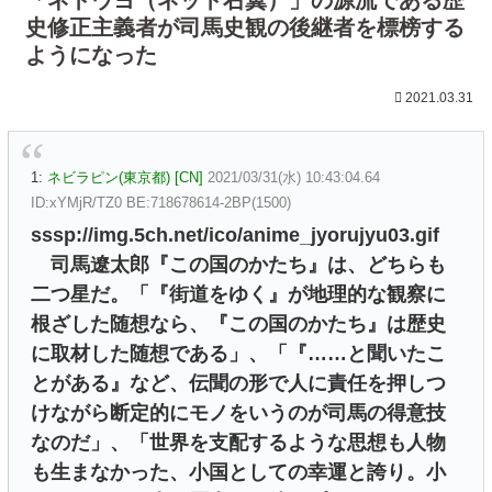
史修正主義者が司馬史観の後継者を標榜する
ようになった
2021.03.31
1:
ネビラピン(東京都) [CN]
2021/03/31(水) 10:43:04.64
ID:xYMjR/TZ0 BE:718678614-2BP(1500)
sssp://img.5ch.net/ico/anime_jyorujyu03.gif
司馬遼太郎『この国のかたち』は、どちらも
二つ星だ。「『街道をゆく』が地理的な観察に
根ざした随想なら、『この国のかたち』は歴史
に取材した随想である」、「『……と聞いたこ
とがある』など、伝聞の形で人に責任を押しつ
けながら断定的にモノをいうのが司馬の得意技
なのだ」、「世界を支配するような思想も人物
も生まなかった、小国としての幸運と誇り。小