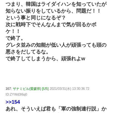
つまり、韓国はライダイハンを知っていたが
知らない振りをしているから、問題だ！！
という事と同じになるぞ？
次に戦時下でそんなんまで気が回るかボ
ケ！！
で終了。
グレタ並みの知能が低い人が頑張っても頭の
悪さをだしてるな。
で終了してしまうから、頑張れよw
167:
ザナミビル(愛媛県) [US]
2021/03/31(水) 13:30:36.72
ID:ZYWd3I6q0
>>154
あれ、そういえば君も「軍の強制連行説」か