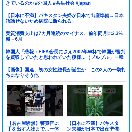
きているのか #外国人 #共生社会 #japan
【日本に不満】パキスタン夫婦が日本で出産準備→日本
語話せないため病院に断られる
実質消費支出は7カ月連続のマイナス、前年同月比3.3%
減－6月
韓国人「悲報：FIFA会長にさえ2002年W杯で韓国が審判
を買収していたと思われていた模様…（ブルブル」＝韓
国の反応
【画像】国連、初の女性総長が誕生か この2人の一騎打
ちになりそう他
【名古屋騒然】警察官に
【日本に不満】パキスタ
手を出す人物まで…一体
ン夫婦が日本で出産準備