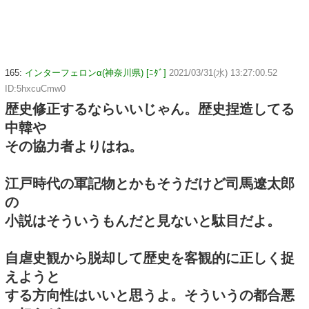
165:
インターフェロンα(神奈川県) [ﾆﾀﾞ]
2021/03/31(水) 13:27:00.52
ID:5hxcuCmw0
歴史修正するならいいじゃん。歴史捏造してる
中韓や
その協力者よりはね。
江戸時代の軍記物とかもそうだけど司馬遼太郎
の
小説はそういうもんだと見ないと駄目だよ。
自虐史観から脱却して歴史を客観的に正しく捉
えようと
する方向性はいいと思うよ。そういうの都合悪