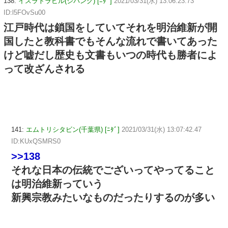
138:
イスラトラビル(ジパング) [ﾆﾀﾞ]
2021/03/31(水) 13:06:23.73
ID:l5FOvSu00
江戸時代は鎖国をしていてそれを明治維新が開
国したと教科書でもそんな流れで書いてあった
けど嘘だし歴史も文書もいつの時代も勝者によ
って改ざんされる
141:
エムトリシタビン(千葉県) [ﾆﾀﾞ]
2021/03/31(水) 13:07:42.47
ID:KUxQSMRS0
>>138
それな日本の伝統でございってやってること
は明治維新っていう
新興宗教みたいなものだったりするのが多い