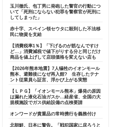
玉川徹氏、包丁男に発砲した警官の行動につ
いて「死刑にならない犯罪を警察官が死刑に
してしまった」
赤十字、スペイン領セウタに殺到した不法移
民に物資を支給
【消費税率1％】「下げるのが筋なんですけ
ど…」消費減税で値下がりする分と同じだけ
商品を値上げして店頭価格を変えない店も
【2026年熊本地震】7人犠牲のイオンモール
熊本、避難後になぜ再入館? 生存したテナ
ント従業員ら証言、浮かび上がる実態
【ＬＰＧ】「イオンモール熊本」爆発の原因
は漏れた液化石油ガスか…経産省、全国の大
規模施設でガス供給設備の点検要請
オンワードが貴重品の常時携行を義務付け
北朝鮮、日本に警告。「戦犯国家に戻ろうと