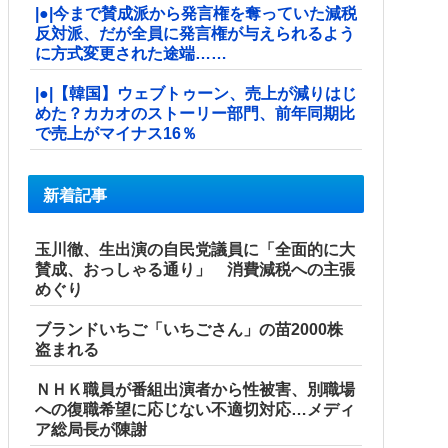
|●|今まで賛成派から発言権を奪っていた減税
反対派、だが全員に発言権が与えられるよう
に方式変更された途端……
|●|【韓国】ウェブトゥーン、売上が減りはじ
めた？カカオのストーリー部門、前年同期比
で売上がマイナス16％
新着記事
玉川徹、生出演の自民党議員に「全面的に大
賛成、おっしゃる通り」 消費減税への主張
めぐり
ブランドいちご「いちごさん」の苗2000株
盗まれる
ＮＨＫ職員が番組出演者から性被害、別職場
への復職希望に応じない不適切対応…メディ
ア総局長が陳謝