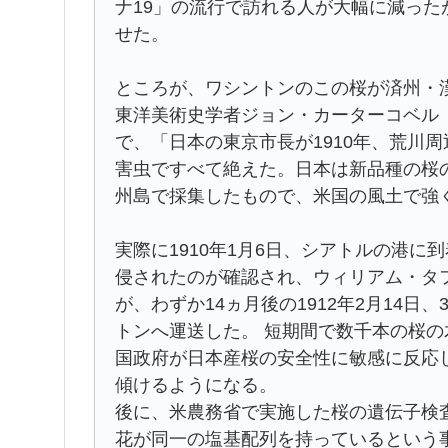
ナ19」の流行で訪れる人が大幅に減っ
せた。
ところが、ワシントンのこの桜が済州・
東洋美術史学者ジョン・カーターコベル（1
で、「日本の東京市長が1910年、荒川
害虫ですべて絶えた。日本は新品種の桜
州島で採集したもので、米国の風土で強
実際に1910年1月6日、シアトルの港
侵されたのが確認され、ウィリアム・タ
が、わずか14ヵ月後の1912年2月14日
トンへ運送した。 短期間で数千本の桜
国政府が日本産桜の安全性に敏感に反応
傾けるようになる。
後に、米農務省で実施した桜の遺伝子検
花が同一の塩基配列を持っているという