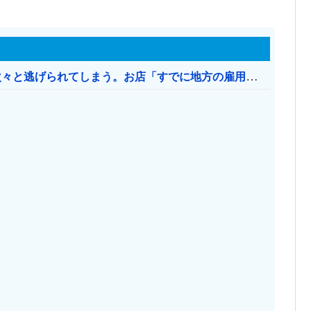
日本のお店、時給1500円でもミャンマー人に次々と逃げられてしまう。お店「すでに地方の雇用は崩壊」