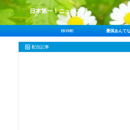
日本第一！ニュース録
HOME
憂国あんて
配信記事