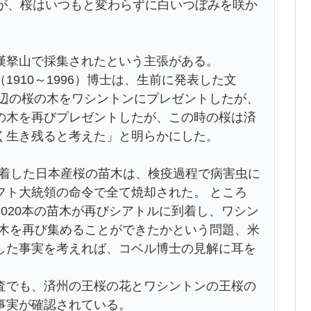
たが、桜はいつもと変わらずに白いつぼみを咲か
漢拏山で採集されたという主張がある。
910～1996）博士は、生前に発表した文
周辺の桜の木をワシントンにプレゼントしたが、
の木を再びプレゼントしたが、この時の桜は済
く生き残ると考えた」と明らかにした。
に到着した日本産桜の苗木は、検疫過程で病害虫に
フト大統領の命令で全て焼却された。 ところ
、3020本の苗木が再びシアトルに到着し、ワシン
の木を再び集めることができたかという問題、米
した事実を考えれば、コベル博士の見解に耳を
査でも、済州の王桜の花とワシントンの王桜の
事実が確認されている。