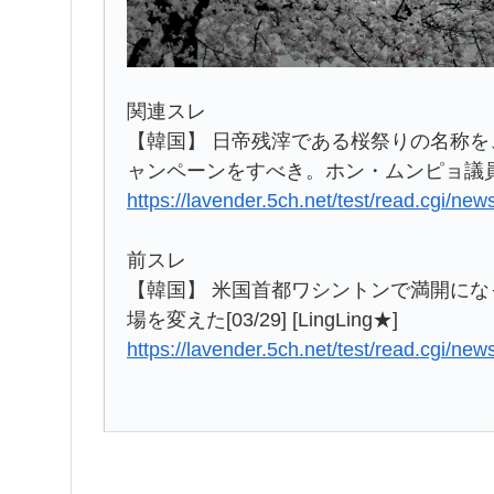
関連スレ
【韓国】 日帝残滓である桜祭りの名称
ャンペーンをすべき。ホン・ムンピョ議員 ★2 
https://lavender.5ch.net/test/read.cgi/n
前スレ
【韓国】 米国首都ワシントンで満開に
場を変えた[03/29] [LingLing★]
https://lavender.5ch.net/test/read.cgi/n