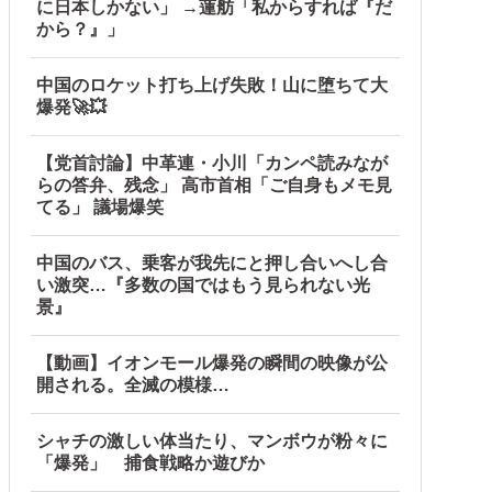
に日本しかない」 →蓮舫「私からすれば『だ
から？』」
中国のロケット打ち上げ失敗！山に堕ちて大
爆発🚀💥
【党首討論】中革連・小川「カンペ読みなが
らの答弁、残念」 高市首相「ご自身もメモ見
てる」 議場爆笑
中国のバス、乗客が我先にと押し合いへし合
い激突…『多数の国ではもう見られない光
景』
【動画】イオンモール爆発の瞬間の映像が公
開される。全滅の模様…
シャチの激しい体当たり、マンボウが粉々に
「爆発」 捕食戦略か遊びか