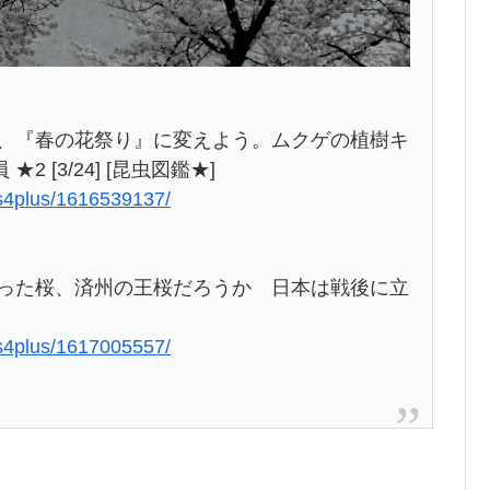
を、『春の花祭り』に変えよう。ムクゲの植樹キ
[3/24] [昆虫図鑑★]
ews4plus/1616539137/
なった桜、済州の王桜だろうか 日本は戦後に立
ews4plus/1617005557/