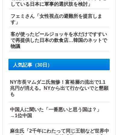
している日本に軍事的選択肢を検討」
フェミさん「女性視点の避難所を提言しま
す」
客が使ったビールジョッキを水だけですすい
で再提供した日本の飲食店…韓国のネットで
物議
人気記事（30日）
NY市長マムダニ氏無惨！富裕層の流出で1.1
兆円が消える。NYから出て行かないでと懇願
も
中国人に聞いた「一番悪いと思う国は？」
→1位中国
麻生氏「2千年にわたって同じ王朝など世界中