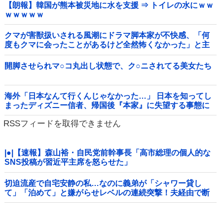
【朗報】韓国が熊本被災地に水を支援 ⇒ トイレの水にｗｗ
ｗｗｗｗｗ
クマが害獣扱いされる風潮にドラマ脚本家が不快感、「何
度もクマに会ったことがあるけど全然怖くなかった」と主
張しており……他
開脚させられマ○コ丸出し状態で、ク○ニされてる美女たち
海外「日本なんて行くんじゃなかった…」 日本を知ってし
まったディズニー信者、帰国後『本家』に失望する事態に
RSSフィードを取得できません
|●|【速報】森山裕・自民党前幹事長「高市総理の個人的な
SNS投稿が習近平主席を怒らせた」
切迫流産で自宅安静の私…なのに義弟が「シャワー貸し
て」「泊めて」と嫌がらせレベルの連続突撃！夫経由で断
ると私に直接LINEしてきて絶句←大人しく自宅の風呂に入
れよ