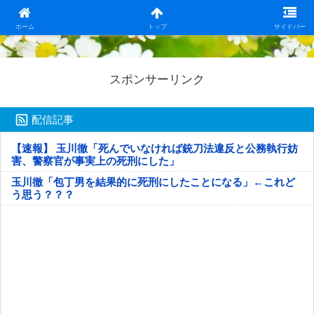
日本第一！ニュース録
ホーム
トップ
サイドバー
スポンサーリンク
配信記事
【速報】 玉川徹「死んでいなければ銃刀法違反と公務執行妨
害、警察官が事実上の死刑にした」
玉川徹「包丁男を結果的に死刑にしたことになる」←これど
う思う？？？