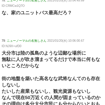
78:
ニューノーマルの名無しさん
2021/01/20(水) 10:04:45.89
ID:CRMCw1Q7O
な、家のユニットバス最高だろ？
79:
ニューノーマルの名無しさん
2021/01/20(水) 10:06:00.67
ID:NJ9X+ufD0
大分市は陸の孤島のような辺鄙な場所に
無駄に人が吹き溜まってるだけで本当に何もな
いところだからな
街の地盤を築いた高名なな武将なんてのも存在
しないし
たいした産業もないし、観光資源もないし
なんで現在50万近くの人間が固まっているのか
その理由は多分大分市民にも分からないとおも