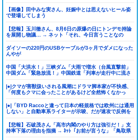
た」と主張しており……他
【画像】田中みな実さん、妊娠中とは思えないヒール姿
で登場してしまう
【悲報】玉川徹さん、8月6日の原爆の日にトンデモ持論
を展開し物議… → ネット「それ、今日言うことなの
か…？」ｗｗｗｗｗｗｗｗｗｗｗｗｗ
ダイソーの220円のUSBケーブルが3ヶ月でダメになった
んやが
中国「大洪水！」三峡ダム「大雨で増水（台風直撃前」
中国ダム「緊急放流！」中国鉄道「列車が走行中に流さ
れる」中国避難所「支援物資は有料です」謎の勢力
「え」→
|●|クマが害獣扱いされる風潮にドラマ脚本家が不快感、
「何度もクマに会ったことがあるけど全然怖くなかっ
た」と主張しており……
|●|「BYD Raccoと違って日本の軽規格では欧州には通用
しない」と自動車系ライターが示唆、だが速攻で反例を
提示されて即落ち二コマ状態に……
【悲報】石破茂さん「高市内閣のやり方は強引だ！」支
持率下落の理由を指摘 → ﾈｯﾄ「お前が言うな」「鳥取県
だけ減税無しで！」 ｗｗｗｗｗｗｗｗｗ...