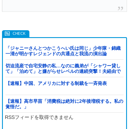
「ジャニーさんとつかこうへい氏は同じ」少年隊・錦織
一清が明かすレジェンドの共通点と我流の演出論
切迫流産で自宅安静の私…なのに義弟が「シャワー貸し
て」「泊めて」と嫌がらせレベルの連続突撃！夫経由で
断ると私に直接LINEしてきて絶句←大人しく自宅の風呂
に入れよ
【速報】中国、アメリカに対する制裁を一斉発表
【速報】高市早苗「消費税は絶対に2年後増税する。私の
覚悟だ。」
RSSフィードを取得できません