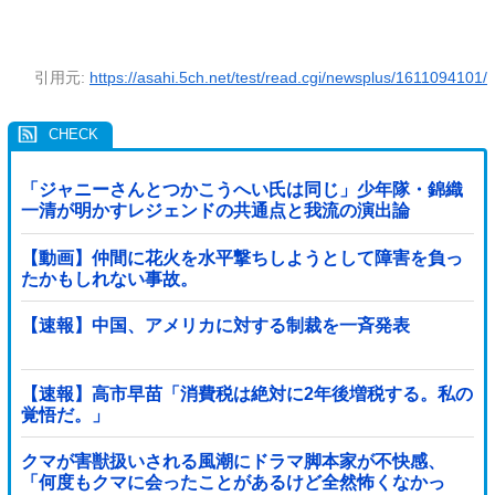
引用元:
https://asahi.5ch.net/test/read.cgi/newsplus/1611094101/
「ジャニーさんとつかこうへい氏は同じ」少年隊・錦織
一清が明かすレジェンドの共通点と我流の演出論
【動画】仲間に花火を水平撃ちしようとして障害を負っ
たかもしれない事故。
【速報】中国、アメリカに対する制裁を一斉発表
【速報】高市早苗「消費税は絶対に2年後増税する。私の
覚悟だ。」
クマが害獣扱いされる風潮にドラマ脚本家が不快感、
「何度もクマに会ったことがあるけど全然怖くなかっ