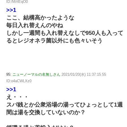
ID:/M/rlEqO0
>>1
ここ、結構高かったような
毎日入れ替えんのやね
しかし一週間も入れ替えなしで950人も入って
るとレジオネラ菌以外にも色々いそう
95:
ニューノーマルの名無しさん
2021/01/20(水) 11:37:15.55
ID:o4aCWLXz0
>>1
え・・・
スパ銭とか公衆浴場の湯ってひょっとして1週
間は湯を交換していないのか？