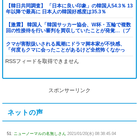
【韓日共同調査】 「日本に良い印象」の韓国人54.3％ 13
年以降で最高に 日本人の韓国好感度は35.3％
【激震】 韓国人「韓国サッカー協会、W杯・五輪で複数
回の性接待を行い審判を買収していたことが発覚…（ブ
ルブル」＝韓国の反応
クマが害獣扱いされる風潮にドラマ脚本家が不快感、
「何度もクマに会ったことがあるけど全然怖くなかっ
た」と主張しており……他
RSSフィードを取得できません
スポンサーリンク
ネットの声
51:
ニューノーマルの名無しさん
2021/01/20(水) 08:38:45.04