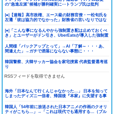
の“急進左派”候補が勝利確実に⋯トランプ氏は批判
|●|【速報】高市政権、エース級の財務官僚・一松旬氏を
左遷「彼は協力的でなかった」財務省の言いなりではな
いことが判明
|●|「こんな事になるんやから強制置き配は止めておくべ
き」とユーザーがドン引き、UberEatsが導入した強制置
き配が起こしたのは……
人間様「バックアップとって」→AI「了解～・・・あ、
間違えた」→ガチで洒落にならない事態に・・・
韓国警察、大韓サッカー協会を家宅捜索 代表監督選考巡
り
RSSフィードを取得できません
海外「日本なんて行くんじゃなかった…」 日本を知って
しまったディズニー信者、帰国後『本家』に失望する事
態に
韓国人「54年前に放送された日本アニメの作画のクオリ
ティがこちら…」→「これは現代でも通用する…（ブル