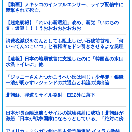
【動画】メキシコのインフルエンサー、ライブ配信中に
襲撃されて死亡。
【超絶朗報】「れいわ新選組」改め、新党「いのちの
党」爆誕！！！うおおおおおおおお
消費税減税をなんとしても阻止したい石破前首相、「何
いってんのこいつ」と有権者をドン引きさせるよな屁理
屈を……
【速報】日本の地震被害に支援したのに「韓国産の水は
水洗トイレに」他
「ジャニーさんとつかこうへい氏は同じ」少年隊・錦織
一清が明かすレジェンドの共通点と我流の演出論
北朝鮮、弾道ミサイル発射 EEZ外に落下
日本が長距離巡航ミサイルの試験発射に成功！北朝鮮が
激怒「日本が戦争国家になろうとしている」「絶対に傍
観しない、必ず後悔させる」
アメリカ・ミシガン州の民主党予備選挙 イスラム教徒