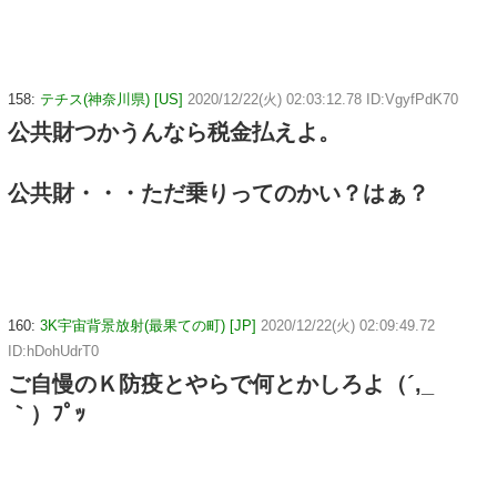
158:
テチス(神奈川県) [US]
2020/12/22(火) 02:03:12.78 ID:VgyfPdK70
公共財つかうんなら税金払えよ。
公共財・・・ただ乗りってのかい？はぁ？
160:
3K宇宙背景放射(最果ての町) [JP]
2020/12/22(火) 02:09:49.72
ID:hDohUdrT0
ご自慢のＫ防疫とやらで何とかしろよ（´,_ゝ
｀）ﾌﾟｯ