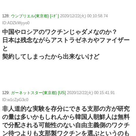
128:
ウンブリエル(東京都) [ﾆﾀﾞ]
2020/12/22(火) 00:10:58.74
ID:ADZkWyyo0
中国やロシアのワクチンじゃダメなのか？
日本は残念ながらアストラゼネカやファイザー
と
契約してしまったから出来ないけど
129:
ガーネットスター(東京都) [US]
2020/12/22(火) 00:15:41.91
ID:w1cZpG3c0
非人道的な実験を存分にできる支那の方が研究
の量は多いかもしれんから韓国人朝鮮人は無料
で分配される可能性のない自由主義側のワクチ
ン待つよりも支那製ワクチンを選ぶというのも