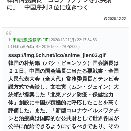
に」 中国序列３位に泣きつく
2020.12.22
1:
宇宙定数(愛媛県) [JP]
2020/12/21(月) 22:17:34.86
ID:HdlauBPo0● BE:201615239-2BP(2000)
sssp://img.5ch.net/ico/anime_jien03.gif
韓国の朴炳錫（パク・ビョンソク）国会議長は
２１日、中国の国会議長に当たる栗戦書・全国
人民代表大会（全人代）常務委員長とテレビ会
議方式で会談し、文在寅（ムン・ジェイン）大
統領が提案した「北東アジア防疫・保健協力
体」創設に中国が積極的に呼応したことを高く
評価した。また、「新型コロナウイルスワクチ
ンと治療薬は国際的な公共財として世界各国が
公平に配給できるようにするべきであり、その