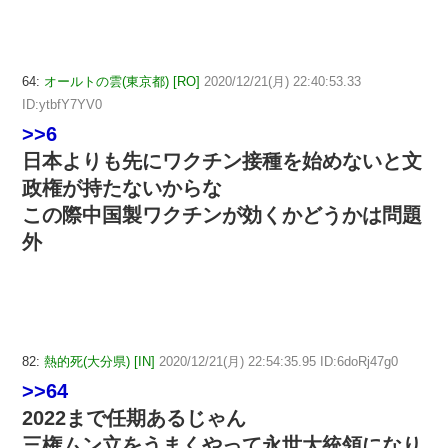
64:
オールトの雲(東京都) [RO]
2020/12/21(月) 22:40:53.33
ID:ytbfY7YV0
>>6
日本よりも先にワクチン接種を始めないと文
政権が持たないからな
この際中国製ワクチンが効くかどうかは問題
外
82:
熱的死(大分県) [IN]
2020/12/21(月) 22:54:35.95 ID:6doRj47g0
>>64
2022まで任期あるじゃん
三権ムン立をうまくやって永世大統領になり