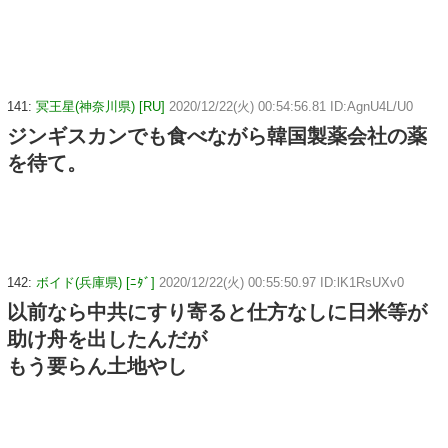
141:
冥王星(神奈川県) [RU]
2020/12/22(火) 00:54:56.81 ID:AgnU4L/U0
ジンギスカンでも食べながら韓国製薬会社の薬
を待て。
142:
ボイド(兵庫県) [ﾆﾀﾞ]
2020/12/22(火) 00:55:50.97 ID:lK1RsUXv0
以前なら中共にすり寄ると仕方なしに日米等が
助け舟を出したんだが
もう要らん土地やし