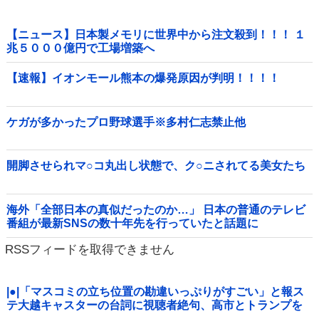
【ニュース】日本製メモリに世界中から注文殺到！！！ １
兆５０００億円で工場増築へ
【速報】イオンモール熊本の爆発原因が判明！！！！
ケガが多かったプロ野球選手※多村仁志禁止他
開脚させられマ○コ丸出し状態で、ク○ニされてる美女たち
海外「全部日本の真似だったのか…」 日本の普通のテレビ
番組が最新SNSの数十年先を行っていたと話題に
RSSフィードを取得できません
|●|「マスコミの立ち位置の勘違いっぷりがすごい」と報ス
テ大越キャスターの台詞に視聴者絶句、高市とトランプを
同列視させようという思惑がひしひしと