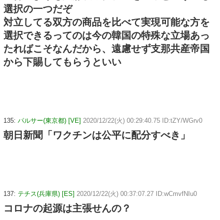
選択の一つだぞ
対立してる双方の商品を比べて実現可能な方を
選択できるってのは今の韓国の特殊な立場あっ
たればこそなんだから、遠慮せず支那共産帝国
から下賜してもらうといい
135:
パルサー(東京都) [VE]
2020/12/22(火) 00:29:40.75 ID:tZY/WGrv0
朝日新聞「ワクチンは公平に配分すべき」
137:
テチス(兵庫県) [ES]
2020/12/22(火) 00:37:07.27 ID:wCmvfNIu0
コロナの起源は主張せんの？