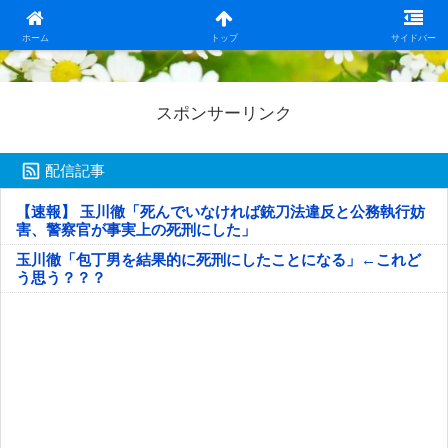
日本第一！ニュース録
ホーム
トップ
サイドバー
スポンサーリンク
配信記事
【速報】 玉川徹「死んでいなければ銃刀法違反と公務執行妨
害、警察官が事実上の死刑にした」
玉川徹「包丁男を結果的に死刑にしたことになる」←これど
う思う？？？