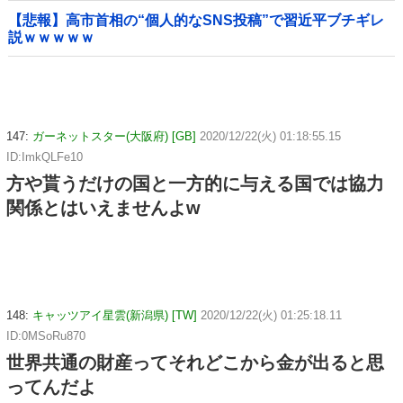
【悲報】高市首相の“個人的なSNS投稿”で習近平ブチギレ
説ｗｗｗｗｗ
147:
ガーネットスター(大阪府) [GB]
2020/12/22(火) 01:18:55.15
ID:ImkQLFe10
方や貰うだけの国と一方的に与える国では協力
関係とはいえませんよw
148:
キャッツアイ星雲(新潟県) [TW]
2020/12/22(火) 01:25:18.11
ID:0MSoRu870
世界共通の財産ってそれどこから金が出ると思
ってんだよ