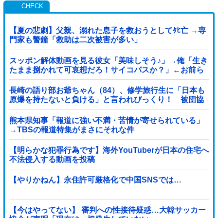
【夏の悲劇】父親、溺れた息子を救おうとしてﾀﾋ亡 →専
門家も警鐘「救助は二次被害が多い」
スッポン解体動画を見る彼女「美味しそう♪」→俺「生き
たまま捌かれて可哀想だろ！サイコパスか？」←お前ら
どっち？
長崎の語り部お爺ちゃん（84）、修学旅行生に「日本も
原爆を持たないと負ける」と言われびっくり！ 被団協
代表（85）も中学生に「核を持たないで日本...
熊本県知事「報道に強い不満・苦情が寄せられている」
→TBSの報道特集がまさにそれな件
【明らかな犯罪行為です】海外YouTuberが日本の住宅へ
不法侵入する動画を投稿
【やりかねん】永住許可厳格化で中国SNSでは…
【今はやってない】 審判への性接待疑惑…大韓サッカー