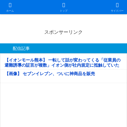
日本第一！ニュース録
ホーム
トップ
サイドバー
スポンサーリンク
配信記事
【イオンモール熊本】 一転して話が変わってくる「従業員の
避難誘導の証言が複数」イオン側が社内規定に抵触していた
疑い
【画像】 セブンイレブン、ついに神商品を販売