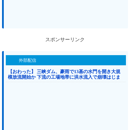
スポンサーリンク
外部配信
【おわった】 三峡ダム、豪雨で13基の水門を開き大規
模放流開始か 下流の工場地帯に洪水流入で崩壊はじま
る