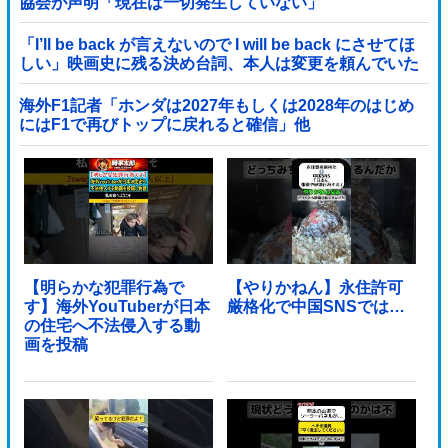
協会が声明「現在は一切発生していない」
「I’ll be back が言えないので I will be back にさせてほ
しい」映画史に残る決め台詞、本人は変更を頼んでいた
海外F1記者「ホンダは2027年もしくは2028年のはじめ
にはF1で再びトップに戻れると確信」他
【明らかな犯罪行為で
【やりかねん】永住許可
す】海外YouTuberが日本
厳格化で中国SNSでは…
の住宅へ不法侵入する動
画を投稿