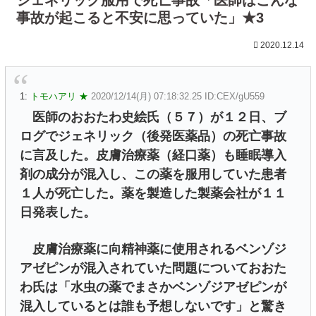
事故が起こると不安に思っていた」★3
2020.12.14
1:
トモハアリ ★
2020/12/14(月) 07:18:32.25 ID:CEX/gU559
医師のおおたわ史絵氏（５７）が１２日、ブ
ログでジェネリック（後発医薬品）の死亡事故
に言及した。皮膚治療薬（経口薬）も睡眠導入
剤の成分が混入し、この薬を服用していた患者
１人が死亡した。薬を製造した製薬会社が１１
日発表した。
皮膚治療薬に向精神薬に使用されるベンゾジ
アゼピンが混入されていた問題についておおた
わ氏は「水虫の薬でまさかベンゾジアゼピンが
混入しているとは誰も予想しないです」と驚き