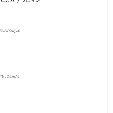
D:5N/WXoQw0
D:YNdO5xgA0