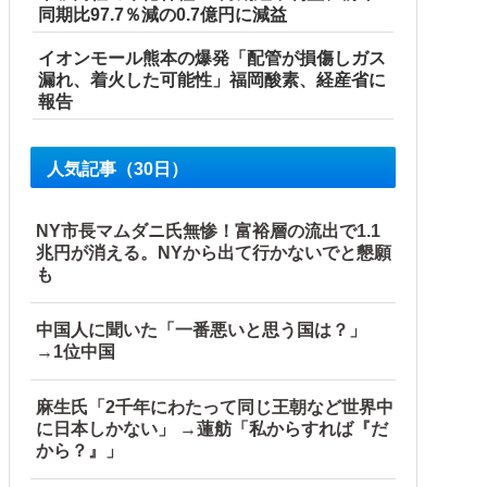
同期比97.7％減の0.7億円に減益
イオンモール熊本の爆発「配管が損傷しガス
漏れ、着火した可能性」福岡酸素、経産省に
報告
人気記事（30日）
NY市長マムダニ氏無惨！富裕層の流出で1.1
兆円が消える。NYから出て行かないでと懇願
も
中国人に聞いた「一番悪いと思う国は？」
→1位中国
麻生氏「2千年にわたって同じ王朝など世界中
に日本しかない」 →蓮舫「私からすれば『だ
から？』」