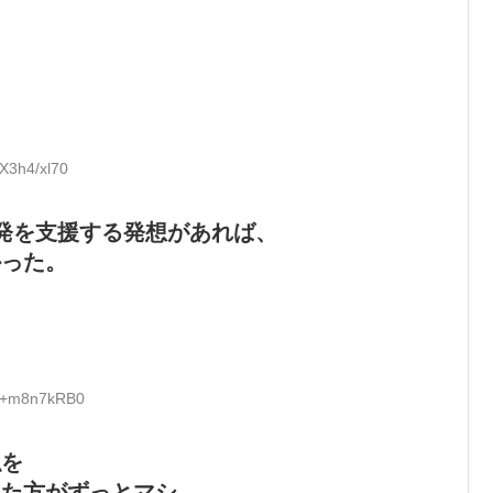
:X3h4/xl70
開発を支援する発想があれば、
かった。
D:+m8n7kRB0
似を
した方がずっとマシ