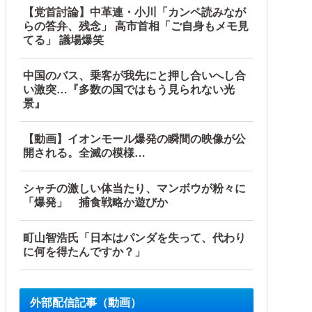
【党首討論】中革連・小川「カンペ読みなが
らの答弁、残念」 高市首相「ご自身もメモ見
てる」 議場爆笑
中国のバス、乗客が我先にと押し合いへし合
い激突…『多数の国ではもう見られない光
景』
【動画】イオンモール爆発の瞬間の映像が公
開される。全滅の模様…
シャチの激しい体当たり、マンボウが粉々に
「爆発」 捕食戦略か遊びか
町山智浩氏「日本はパンダを失って、代わり
に何を得たんですか？」
外部配信記事（動画）