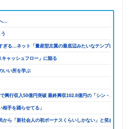
へ…
まう
すぎる…ネット「量産型左翼の最底辺みたいなテンプレ左翼カ
イナスキャッシュフロー」に陥る
のいい所を学ぶ
で興行収入50億円突破 最終興収102.8億円の「シン・エヴァ
カい相手を踊らせてる」
民から「新社会人の初ボーナスくらいしかない」と笑われる他