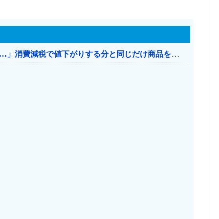
【消費税率1％】 「下げるのが筋なんですけど…」消費減税で値下がりする分と同じだけ商品を値上げして店頭価格を変えない店も