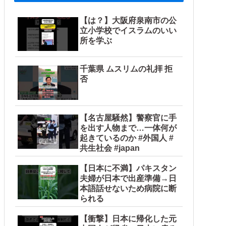
【は？】大阪府泉南市の公
立小学校でイスラムのいい
所を学ぶ
千葉県 ムスリムの礼拝 拒
否
【名古屋騒然】警察官に手
を出す人物まで…一体何が
起きているのか #外国人 #
共生社会 #japan
【日本に不満】パキスタン
夫婦が日本で出産準備→日
本語話せないため病院に断
られる
【衝撃】日本に帰化した元