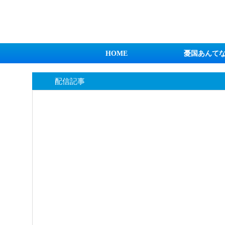
日本第一！ニュース録
HOME
憂国あんて
配信記事