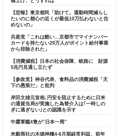
値上げ、どうすれば
【悲報】東京都民「助けて。通勤時間減らし
たいのに都心の近くが最低10万払わないと住
めないの」
共産党「これは酷い…京都市でマイナンバー
カードを持たない29万人がポイント給付事業
ルト陰謀妄想漫画しか描けなくなってる」
から排除された」
【消費減税】日本の社会保障、岐路に 財源
5兆円見通し立たず
【参政党】神谷代表、食料品の消費減税「天
下の愚策だ」と批判
岸田文雄元首相､円安を阻止するために日米
」に並ぶペース
の通貨当局が実施した為替介入は｢一時しの
ぎに過ぎない｣との認識を示す
中露軍艦4隻が”日本一周”
米穀商社の木徳神糧4-6月期経常利益、前年