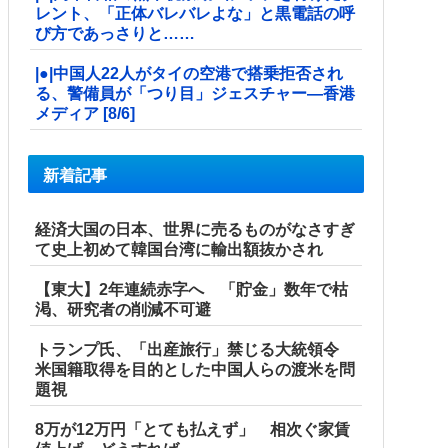
レント、「正体バレバレよな」と黒電話の呼
び方であっさりと……
|●|中国人22人がタイの空港で搭乗拒否され
る、警備員が「つり目」ジェスチャー―香港
メディア [8/6]
新着記事
経済大国の日本、世界に売るものがなさすぎ
て史上初めて韓国台湾に輸出額抜かされ
【東大】2年連続赤字へ 「貯金」数年で枯
渇、研究者の削減不可避
トランプ氏、「出産旅行」禁じる大統領令
米国籍取得を目的とした中国人らの渡米を問
題視
8万が12万円「とても払えず」 相次ぐ家賃