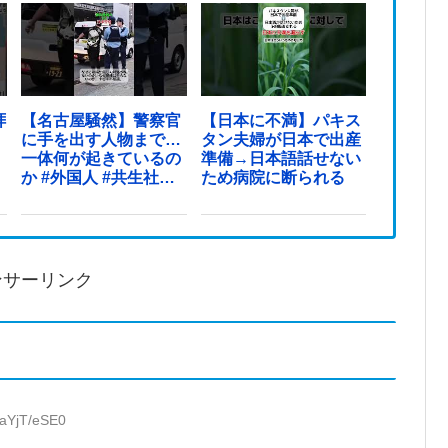
拝
【名古屋騒然】警察官
【日本に不満】パキス
に手を出す人物まで…
タン夫婦が日本で出産
一体何が起きているの
準備→日本語話せない
か #外国人 #共生社会
ため病院に断られる
#japan
ンサーリンク
:aYjT/eSE0