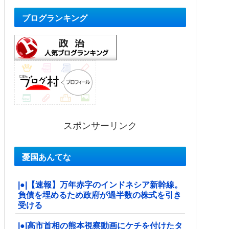
ブログランキング
スポンサーリンク
憂国あんてな
|●|【速報】万年赤字のインドネシア新幹線。
負債を埋めるため政府が過半数の株式を引き
受ける
|●|高市首相の熊本視察動画にケチを付けたタ