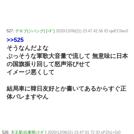
527:
デネブ(ジパング) [ﾆﾀﾞ]
2020/12/06(日) 23:47:42.56 ID:ojeEC0ex0
>>525
そうなんだよな
ぶっそうな軍歌大音量で流して 無意味に日本
の国旗振り回して怒声浴びせて
イメージ悪くして
結局車に韓日友好とか書いてあるからすぐ正
体バレますやん
526:
天王星(兵庫県) [ﾆﾀﾞ]
2020/12/06(日) 23:47:01.72 ID:sPZh1+Gi0