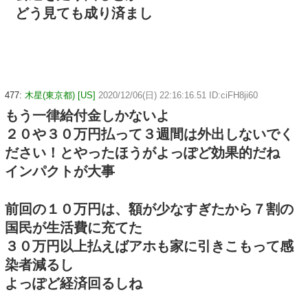
どう見ても成り済まし
477:
木星(東京都) [US]
2020/12/06(日) 22:16:16.51 ID:ciFH8ji60
もう一律給付金しかないよ
２０や３０万円払って３週間は外出しないでく
ださい！とやったほうがよっぽど効果的だね
インパクトが大事
前回の１０万円は、額が少なすぎたから７割の
国民が生活費に充てた
３０万円以上払えばアホも家に引きこもって感
染者減るし
よっぽど経済回るしね