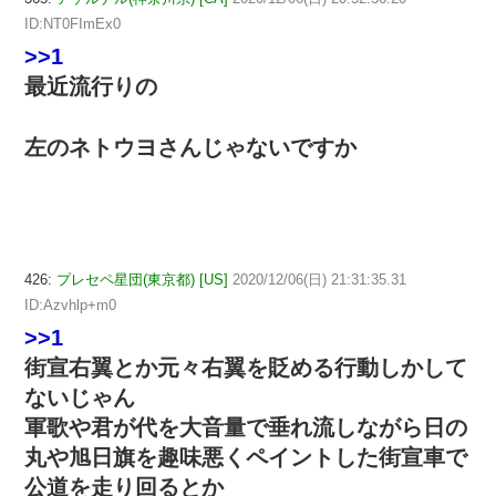
ID:NT0FImEx0
>>1
最近流行りの
左のネトウヨさんじゃないですか
426:
プレセペ星団(東京都) [US]
2020/12/06(日) 21:31:35.31
ID:Azvhlp+m0
>>1
街宣右翼とか元々右翼を貶める行動しかして
ないじゃん
軍歌や君が代を大音量で垂れ流しながら日の
丸や旭日旗を趣味悪くペイントした街宣車で
公道を走り回るとか