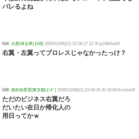
バレるよね
504:
火星(埼玉県) [GB]
2020/12/06(日) 22:58:27.22 ID:pJ49iAaG0
右翼・左翼ってプロレスじゃなかったっけ？
508:
亜鈴状星雲(東京都) [ﾆﾀﾞ]
2020/12/06(日) 23:04:25.91 ID:6GXxUnoU0
ただのビジネス右翼だろ
だいたい在日か帰化人の
用日ってかｗ