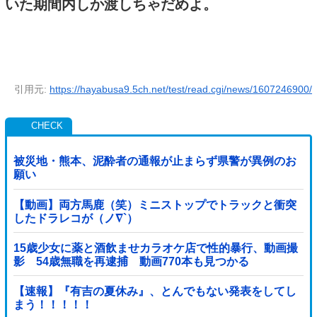
いた期間内しか渡しちゃだめよ。
引用元:
https://hayabusa9.5ch.net/test/read.cgi/news/1607246900/
被災地・熊本、泥酔者の通報が止まらず県警が異例のお
願い
【動画】両方馬鹿（笑）ミニストップでトラックと衝突
したドラレコが（ノ∇`）
15歳少女に薬と酒飲ませカラオケ店で性的暴行、動画撮
影 54歳無職を再逮捕 動画770本も見つかる
【速報】『有吉の夏休み』、とんでもない発表をしてし
まう！！！！！