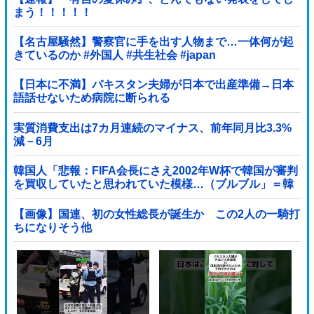
まう！！！！！
【名古屋騒然】警察官に手を出す人物まで…一体何が起
きているのか #外国人 #共生社会 #japan
【日本に不満】パキスタン夫婦が日本で出産準備→日本
語話せないため病院に断られる
実質消費支出は7カ月連続のマイナス、前年同月比3.3%
減－6月
韓国人「悲報：FIFA会長にさえ2002年W杯で韓国が審判
を買収していたと思われていた模様…（ブルブル」＝韓
国の反応
【画像】国連、初の女性総長が誕生か この2人の一騎打
ちになりそう他