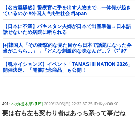
【名古屋騒然】警察官に手を出す人物まで…一体何が起き
ているのか #外国人 #共生社会 #japan
【日本に不満】パキスタン夫婦が日本で出産準備→日本語
話せないため病院に断られる
|●|韓国人「その衝撃的な見た目から日本で話題になった弁
当がこちら…」→「どんな刺激的な味なんだ…？（ﾌﾞﾙﾌﾞ
ﾙ」＝韓国の反応
【魂ネイションズ】イベント「TAMASHII NATION 2026」
開催決定、「開催記念商品」も公開！
491:
ベガ(栃木県) [US]
2020/12/06(日) 22:32:37.35 ID:iKykO6tK0
要は右も左も変わり者はあっち系って事だね