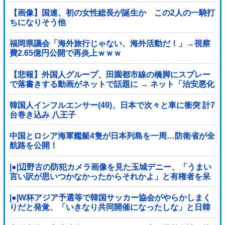
【画像】国連、初の女性総長が誕生か この2人の一騎打
ちになりそう他
福岡県議会「海外旅行じゃない、海外活動だ！」→視察
費2.65億円公開で再炎上ｗｗｗ
【悲報】外国人グループ、田園都市線の橋脚にスプレー
で落書きする動画がネットで話題に → ネット「治安悪化
の始まり」
韓国人インフルエンサー(49)、日本で次々と車に衝突 計7
台巻き込み 八王子
中国とロシア海軍艦艇4隻が日本列島を一周…防衛省が全
航路を公開！
|●|辺野古の防犯カメラ画像を見た玉城デニー、「うまい
言い訳が思いつかなかったからそれかよ」と有権者を呆
れさせるコメントを……
|●|W杯アジア予選等で韓国サッカー協会がやらかしまく
りだと発覚、「いきなり共同開催になったしな」と日韓
共催の件に言及する声も……