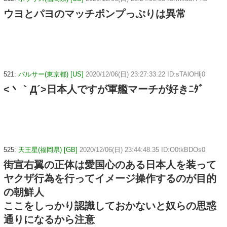
ウヨとパヨのマッチポンプっぷりは異常
521:
パルサー(東京都) [US]
2020/12/06(日) 23:27:33.22 ID:sTAlOHlj0
<丶｀Д´>日本人ですが軍艦マーチが好きﾆﾀﾞ
525:
天王星(福岡県) [GB]
2020/12/06(日) 23:44:48.35 ID:O0tkBDOs0
街宣右翼の正体は愛国心のある日本人を装って
ヤクザ行為を行ってイメージ操作するのが目的
の朝鮮人
ここをしっかり認識しておかないと奴らの思惑
通りになるから注意