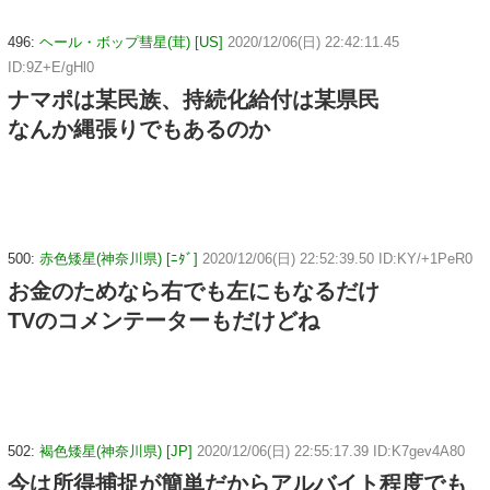
496:
ヘール・ボップ彗星(茸) [US]
2020/12/06(日) 22:42:11.45
ID:9Z+E/gHl0
ナマポは某民族、持続化給付は某県民
なんか縄張りでもあるのか
500:
赤色矮星(神奈川県) [ﾆﾀﾞ]
2020/12/06(日) 22:52:39.50 ID:KY/+1PeR0
お金のためなら右でも左にもなるだけ
TVのコメンテーターもだけどね
502:
褐色矮星(神奈川県) [JP]
2020/12/06(日) 22:55:17.39 ID:K7gev4A80
今は所得捕捉が簡単だからアルバイト程度でも