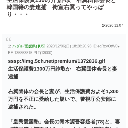
韓国籍の妻逮捕 街宣右翼ってやっぱ
り・・・
2020.12.07
1:
ハダル(愛媛県) [US]
2020/12/06(日) 18:28:20.93 ID:eqRzvOtW0●
BE:135853815-PLT(13000)
sssp://img.5ch.net/premium/1372836.gif
生活保護費1300万円詐取か 右翼団体会長と妻
逮捕
右翼団体の会長と妻が、生活保護費およそ1,300
万円を不正に受給した疑いで、警視庁公安部に
逮捕された。
「皇民愛国塾」会長の青木源吾容疑者(78)と、妻