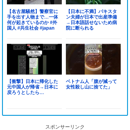
【名古屋騒然】警察官に
【日本に不満】パキスタ
手を出す人物まで…一体
ン夫婦が日本で出産準備
何が起きているのか #外
→日本語話せないため病
国人 #共生社会 #japan
院に断られる
【衝撃】日本に帰化した
ベトナム人「腹が減って
元中国人が帰省→日本に
女性殺し山に捨てた」
戻ろうとしたら…
スポンサーリンク