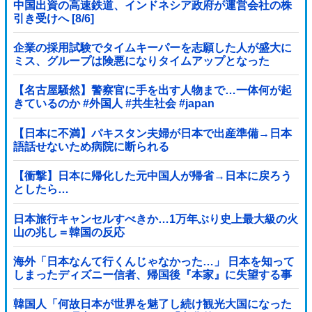
中国出資の高速鉄道、インドネシア政府が運営会社の株
引き受けへ [8/6]
企業の採用試験でタイムキーパーを志願した人が盛大に
ミス、グループは険悪になりタイムアップとなった
が……
【名古屋騒然】警察官に手を出す人物まで…一体何が起
きているのか #外国人 #共生社会 #japan
【日本に不満】パキスタン夫婦が日本で出産準備→日本
語話せないため病院に断られる
【衝撃】日本に帰化した元中国人が帰省→日本に戻ろう
としたら…
日本旅行キャンセルすべきか…1万年ぶり史上最大級の火
山の兆し＝韓国の反応
海外「日本なんて行くんじゃなかった…」 日本を知って
しまったディズニー信者、帰国後『本家』に失望する事
態に
韓国人「何故日本が世界を魅了し続け観光大国になった