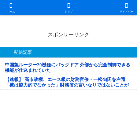
日本第一！ニュース録
ホーム
トップ
サイドバー
スポンサーリンク
配信記事
中国製ルーター20機種にバックドア 外部から完全制御できる
機能が仕込まれていた
【速報】 高市政権、エース級の財務官僚・一松旬氏を左遷
「彼は協力的でなかった」財務省の言いなりではないことが
判明