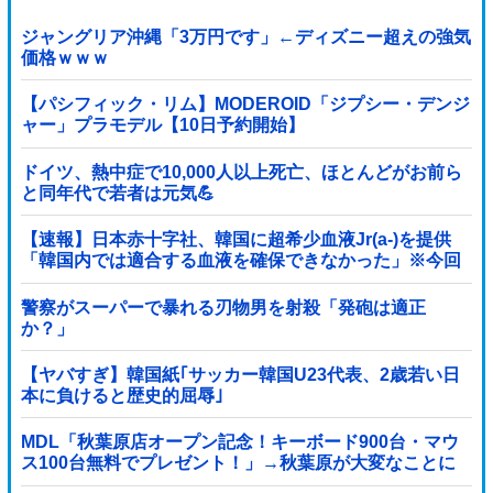
ジャングリア沖縄「3万円です」←ディズニー超えの強気
価格ｗｗｗ
【パシフィック・リム】MODEROID「ジプシー・デンジ
ャー」プラモデル【10日予約開始】
ドイツ、熱中症で10,000人以上死亡、ほとんどがお前ら
と同年代で若者は元気💪
【速報】日本赤十字社、韓国に超希少血液Jr(a-)を提供
「韓国内では適合する血液を確保できなかった」※今回
で4回目
警察がスーパーで暴れる刃物男を射殺「発砲は適正
か？」
【ヤバすぎ】韓国紙｢サッカー韓国U23代表、2歳若い日
本に負けると歴史的屈辱｣
MDL「秋葉原店オープン記念！キーボード900台・マウ
ス100台無料でプレゼント！」→秋葉原が大変なことに
なってしまう