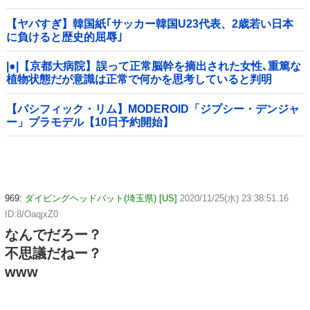
【ヤバすぎ】韓国紙｢サッカー韓国U23代表、2歳若い日本
に負けると歴史的屈辱｣
|●|【京都大病院】誤って正常脳幹を摘出された女性､重篤な
植物状態だが意識は正常で何かを思考していると判明
【パシフィック・リム】MODEROID「ジプシー・デンジャ
ー」プラモデル【10日予約開始】
969:
ダイビングヘッドバット(埼玉県) [US]
2020/11/25(水) 23:38:51.16
ID:8/OaqjxZ0
なんでだろー？
不思議だねー？
www