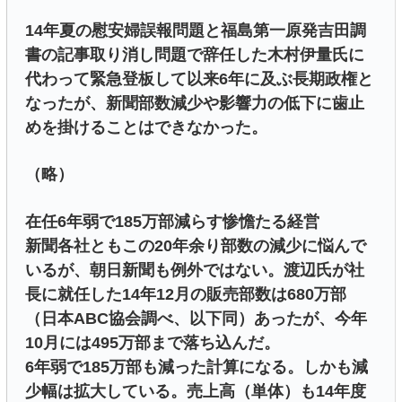
14年夏の慰安婦誤報問題と福島第一原発吉田調
書の記事取り消し問題で辞任した木村伊量氏に
代わって緊急登板して以来6年に及ぶ長期政権と
なったが、新聞部数減少や影響力の低下に歯止
めを掛けることはできなかった。
（略）
在任6年弱で185万部減らす惨憺たる経営
新聞各社ともこの20年余り部数の減少に悩んで
いるが、朝日新聞も例外ではない。渡辺氏が社
長に就任した14年12月の販売部数は680万部
（日本ABC協会調べ、以下同）あったが、今年
10月には495万部まで落ち込んだ。
6年弱で185万部も減った計算になる。しかも減
少幅は拡大している。売上高（単体）も14年度