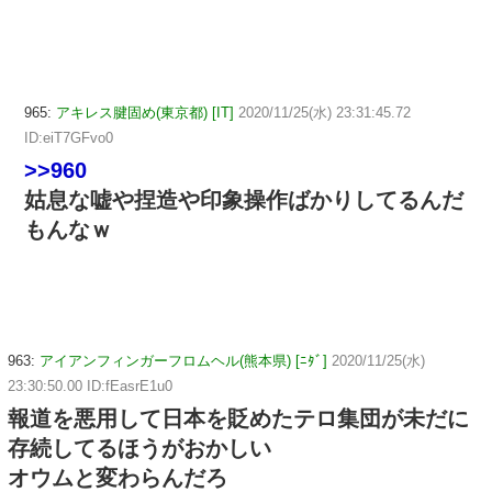
965:
アキレス腱固め(東京都) [IT]
2020/11/25(水) 23:31:45.72
ID:eiT7GFvo0
>>960
姑息な嘘や捏造や印象操作ばかりしてるんだ
もんなｗ
963:
アイアンフィンガーフロムヘル(熊本県) [ﾆﾀﾞ]
2020/11/25(水)
23:30:50.00 ID:fEasrE1u0
報道を悪用して日本を貶めたテロ集団が未だに
存続してるほうがおかしい
オウムと変わらんだろ