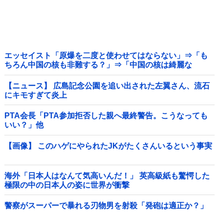
エッセイスト「原爆を二度と使わせてはならない」⇒「も
ちろん中国の核も非難する？」⇒「中国の核は綺麗な
核！」
【ニュース】 広島記念公園を追い出された左翼さん、流石
にキモすぎて炎上
PTA会長「PTA参加拒否した親へ最終警告。こうなっても
いい？」他
【画像】 このハゲにやられたJKがたくさんいるという事実
海外「日本人はなんて気高いんだ！」 英高級紙も驚愕した
極限の中の日本人の姿に世界が衝撃
警察がスーパーで暴れる刃物男を射殺「発砲は適正か？」