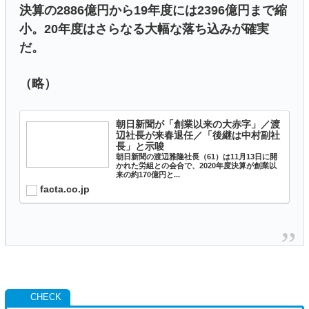
決算の2886億円から19年度には2396億円まで縮
小。20年度はさらなる大幅な落ち込みが確実
だ。
（略）
朝日新聞が「創業以来の大赤字」／渡
辺社長が来春退任／「後継は中村副社
長」と示唆
朝日新聞の渡辺雅隆社長（61）は11月13日に開
かれた労組との会合で、2020年度決算が創業以
来の約170億円と...
facta.co.jp