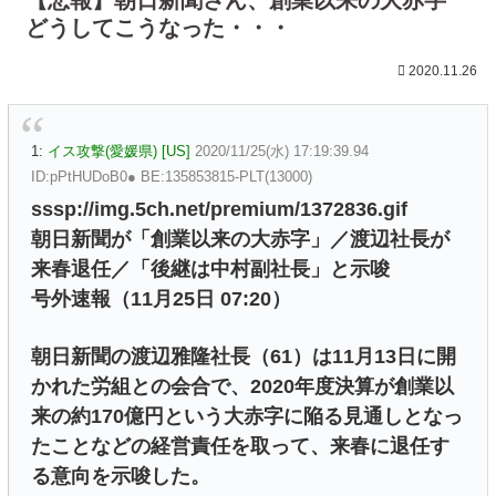
どうしてこうなった・・・
2020.11.26
1:
イス攻撃(愛媛県) [US]
2020/11/25(水) 17:19:39.94
ID:pPtHUDoB0● BE:135853815-PLT(13000)
sssp://img.5ch.net/premium/1372836.gif
朝日新聞が「創業以来の大赤字」／渡辺社長が
来春退任／「後継は中村副社長」と示唆
号外速報（11月25日 07:20）
朝日新聞の渡辺雅隆社長（61）は11月13日に開
かれた労組との会合で、2020年度決算が創業以
来の約170億円という大赤字に陥る見通しとなっ
たことなどの経営責任を取って、来春に退任す
る意向を示唆した。