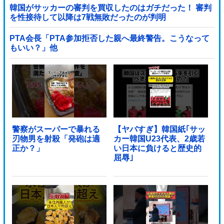
韓国がサッカーの審判を買収したのはガチだった！ 審判
を性接待して以降は7戦無敗だったのが判明
PTA会長「PTA参加拒否した親へ最終警告。こうなって
もいい？」他
警察がスーパーで暴れる
【ヤバすぎ】韓国紙｢サッ
刃物男を射殺「発砲は適
カー韓国U23代表、2歳若
正か？」
い日本に負けると歴史的
屈辱｣