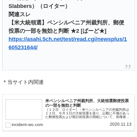
Slabbers）（ロイター）
関連スレ
【米大統領選】ペンシルベニア州裁判所、郵便
投票の一部を無効と判断 ★2 [ばーど★]
https://asahi.5ch.net/test/read.cgi/newsplus/1
605231644/
＊当サイト内関連
米ペンシルベニア州裁判所、大統領選郵便投票
の一部を無効と判断
［１２日 ロイター］ - 米ペンシルベニアの州裁判所は
１２日、今月３日の大統領選を巡り、記載に不備があっ
た郵便投票および期日前投票の用紙について、有権者が
９日以降に必要な情報を提出した分を無効とする判断を
2020.11.13
incident-wo.com
示した。 訴訟はトランプ大統領の選対陣営と共和党全国
委員会が提起した。同州のブックバー州務長官が投票用
紙の記載不備を修正