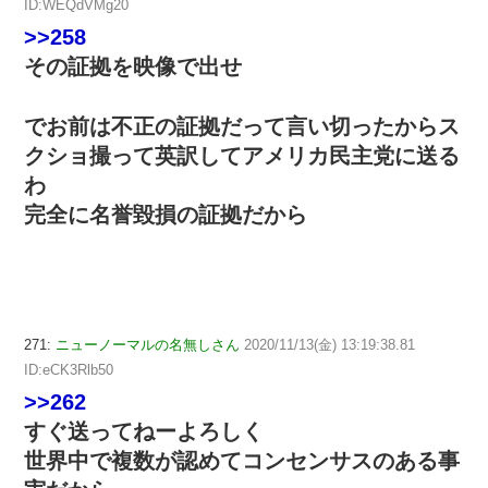
ID:WEQdVMg20
>>258
その証拠を映像で出せ
でお前は不正の証拠だって言い切ったからス
クショ撮って英訳してアメリカ民主党に送る
わ
完全に名誉毀損の証拠だから
271:
ニューノーマルの名無しさん
2020/11/13(金) 13:19:38.81
ID:eCK3Rlb50
>>262
すぐ送ってねーよろしく
世界中で複数が認めてコンセンサスのある事