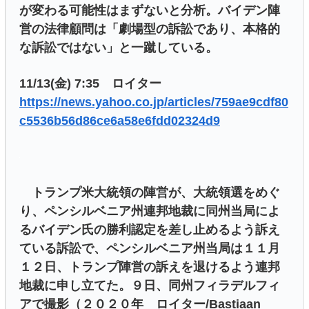
が変わる可能性はまずないと分析。バイデン陣
営の法律顧問は「劇場型の訴訟であり、本格的
な訴訟ではない」と一蹴している。
11/13(金) 7:35 ロイター
https://news.yahoo.co.jp/articles/759ae9cdf80
c5536b56d86ce6a58e6fdd02324d9
トランプ米大統領の陣営が、大統領選をめぐ
り、ペンシルベニア州連邦地裁に同州当局によ
るバイデン氏の勝利認定を差し止めるよう訴え
ている訴訟で、ペンシルベニア州当局は１１月
１２日、トランプ陣営の訴えを退けるよう連邦
地裁に申し立てた。９日、同州フィラデルフィ
アで撮影（２０２０年 ロイター/Bastiaan