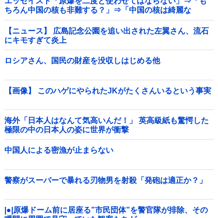
エッセイスト「原爆を二度と使わせてはならない」⇒「も
ちろん中国の核も非難する？」⇒「中国の核は綺麗な
核！」
【ニュース】 広島記念公園を追い出された左翼さん、流石
にキモすぎて炎上
ロシアさん、国民の財産を没収しはじめる他
【画像】 このハゲにやられたJKがたくさんいるという事実
海外「日本人はなんて気高いんだ！」 英高級紙も驚愕した
極限の中の日本人の姿に世界が衝撃
中国人による密漁が止まらない
警察がスーパーで暴れる刃物男を射殺「発砲は適正か？」
|●|原爆ドーム前に居座る”市民団体”を警官隊が排除、その