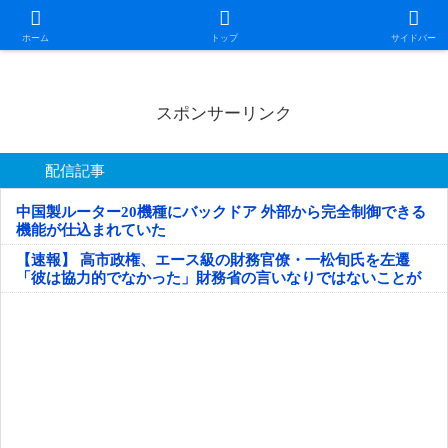
日本第一！ニュース録
ホーム
トップ
サイドバー
スポンサーリンク
配信記事
中国製ルーター20機種にバックドア 外部から完全制御できる
機能が仕込まれていた
【速報】 高市政権、エース級の財務官僚・一松旬氏を左遷
「彼は協力的でなかった」財務省の言いなりではないことが
判明