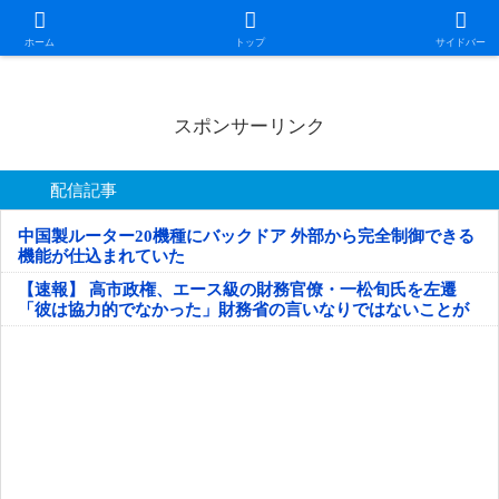
日本第一！ニュース録
ホーム
トップ
サイドバー
スポンサーリンク
配信記事
中国製ルーター20機種にバックドア 外部から完全制御できる
機能が仕込まれていた
【速報】 高市政権、エース級の財務官僚・一松旬氏を左遷
「彼は協力的でなかった」財務省の言いなりではないことが
判明