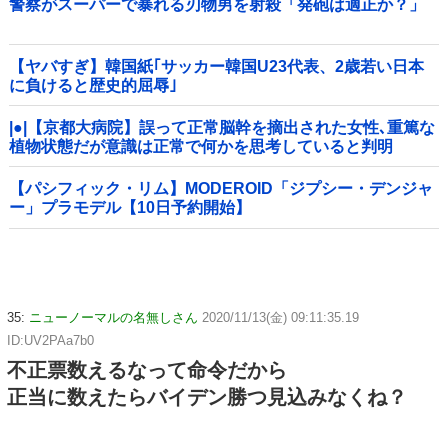
警察がスーパーで暴れる刃物男を射殺「発砲は適正か？」
【ヤバすぎ】韓国紙｢サッカー韓国U23代表、2歳若い日本
に負けると歴史的屈辱｣
|●|【京都大病院】誤って正常脳幹を摘出された女性､重篤な
植物状態だが意識は正常で何かを思考していると判明
【パシフィック・リム】MODEROID「ジプシー・デンジャ
ー」プラモデル【10日予約開始】
35:
ニューノーマルの名無しさん
2020/11/13(金) 09:11:35.19
ID:UV2PAa7b0
不正票数えるなって命令だから
正当に数えたらバイデン勝つ見込みなくね？