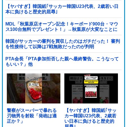
【ヤバすぎ】韓国紙｢サッカー韓国U23代表、2歳若い日
本に負けると歴史的屈辱｣
MDL「秋葉原店オープン記念！キーボード900台・マウ
ス100台無料でプレゼント！」→秋葉原が大変なことに
なってしまう
韓国がサッカーの審判を買収したのはガチだった！ 審判
を性接待して以降は7戦無敗だったのが判明
PTA会長「PTA参加拒否した親へ最終警告。こうなって
もいい？」他
警察がスーパーで暴れる
【ヤバすぎ】韓国紙｢サッ
刃物男を射殺「発砲は適
カー韓国U23代表、2歳若
正か？」
い日本に負けると歴史的
屈辱｣