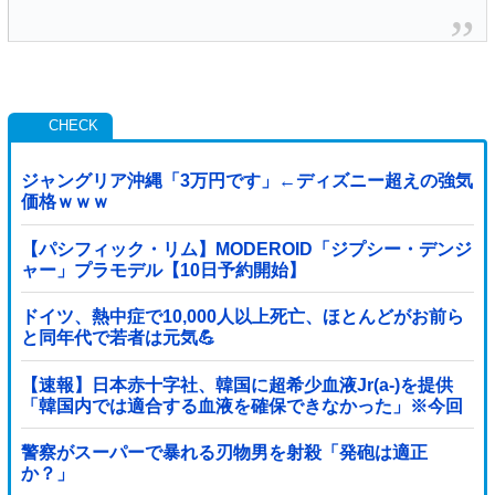
ジャングリア沖縄「3万円です」←ディズニー超えの強気
価格ｗｗｗ
【パシフィック・リム】MODEROID「ジプシー・デンジ
ャー」プラモデル【10日予約開始】
ドイツ、熱中症で10,000人以上死亡、ほとんどがお前ら
と同年代で若者は元気💪
【速報】日本赤十字社、韓国に超希少血液Jr(a-)を提供
「韓国内では適合する血液を確保できなかった」※今回
で4回目
警察がスーパーで暴れる刃物男を射殺「発砲は適正
か？」