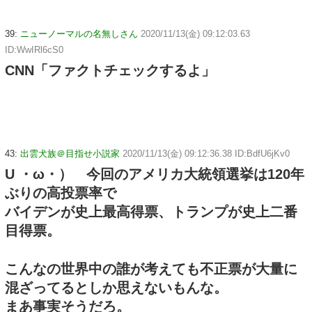
39:
ニューノーマルの名無しさん
2020/11/13(金) 09:12:03.63
ID:WwIRl6cS0
CNN「ファクトチェックするよ」
43:
出雲犬族＠目指せ小説家
2020/11/13(金) 09:12:36.38 ID:BdfU6jKv0
U ・ω・） 今回のアメリカ大統領選挙は120年
ぶりの高投票率で
バイデンが史上最高得票、トランプが史上二番
目得票。
こんなの世界中の誰が考えても不正票が大量に
混ざってるとしか思えないもんな。
まあ事実そうだろ。