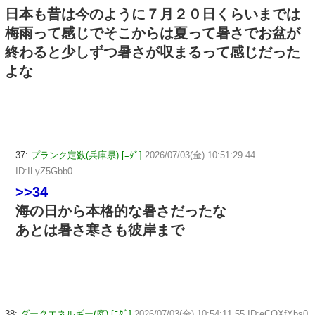
日本も昔は今のように７月２０日くらいまでは
梅雨って感じでそこからは夏って暑さでお盆が
終わると少しずつ暑さが収まるって感じだった
よな
37:
プランク定数(兵庫県) [ﾆﾀﾞ]
2026/07/03(金) 10:51:29.44
ID:ILyZ5Gbb0
>>34
海の日から本格的な暑さだったな
あとは暑さ寒さも彼岸まで
38:
ダークエネルギー(庭) [ﾆﾀﾞ]
2026/07/03(金) 10:54:11.55 ID:eCQXfYbs0