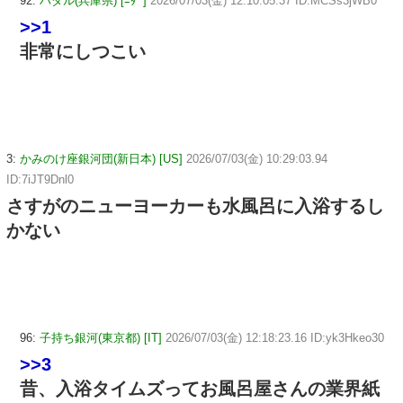
92:
ハダル(兵庫県) [ﾆﾀﾞ]
2026/07/03(金) 12:10:05.37 ID:MCSs3jWB0
>>1
非常にしつこい
3:
かみのけ座銀河団(新日本) [US]
2026/07/03(金) 10:29:03.94
ID:7iJT9Dnl0
さすがのニューヨーカーも水風呂に入浴するし
かない
96:
子持ち銀河(東京都) [IT]
2026/07/03(金) 12:18:23.16 ID:yk3Hkeo30
>>3
昔、入浴タイムズってお風呂屋さんの業界紙