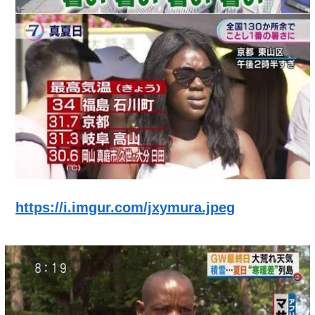
https://i.imgur.com/jxymura.jpeg