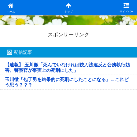
日本第一！ニュース録
ホーム
トップ
サイドバー
スポンサーリンク
配信記事
【速報】 玉川徹「死んでいなければ銃刀法違反と公務執行妨
害、警察官が事実上の死刑にした」
玉川徹「包丁男を結果的に死刑にしたことになる」←これど
う思う？？？