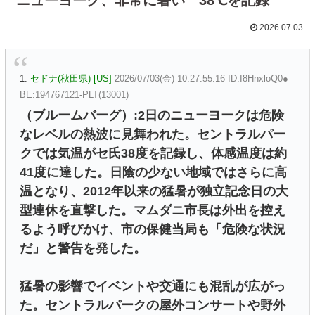
2026.07.03
1:
セドナ(秋田県) [US]
2026/07/03(金) 10:27:55.16 ID:I8HnxloQ0●
BE:194767121-PLT(13001)
（ブルームバーグ）:2日のニューヨークは危険
なレベルの熱波に見舞われた。セントラルパー
クでは気温がセ氏38度を記録し、体感温度は約
41度に達した。日陰の少ない地域ではさらに高
温となり、2012年以来の猛暑が独立記念日の大
型連休を直撃した。マムダニ市長は外出を控え
るよう呼びかけ、市の保健当局も「危険な状況
だ」と警告を発した。
猛暑の影響でイベントや交通にも混乱が広がっ
た。セントラルパークの屋外コンサートや野外