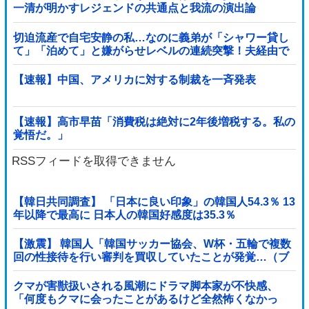
一清が明かすレジェンドの共通点と我流の演出論
切迫流産で自宅安静の私…なのに義弟が「シャワー貸し
て」「泊めて」と嫌がらせレベルの連続突撃！夫経由で
断ると私に直接LINEしてきて絶句←大人しく自宅の風呂
に入れよ
【速報】中国、アメリカに対する制裁を一斉発表
【速報】高市早苗「消費税は絶対に2年後増税する。私の
覚悟だ。」
RSSフィードを取得できません
【韓日共同調査】 「日本に良い印象」の韓国人54.3％ 13
年以降で最高に 日本人の韓国好感度は35.3％
【激震】 韓国人「韓国サッカー協会、W杯・五輪で複数
回の性接待を行い審判を買収していたことが発覚…（ブ
ルブル」＝韓国の反応
クマが害獣扱いされる風潮にドラマ脚本家が不快感、
「何度もクマに会ったことがあるけど全然怖くなかっ