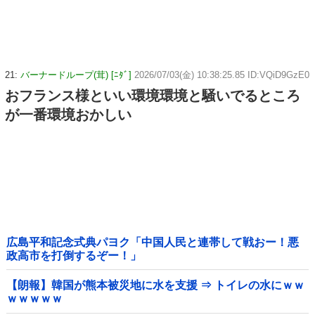
21:
バーナードループ(茸) [ﾆﾀﾞ]
2026/07/03(金) 10:38:25.85 ID:VQiD9GzE0
おフランス様といい環境環境と騒いでるところ
が一番環境おかしい
広島平和記念式典パヨク「中国人民と連帯して戦おー！悪
政高市を打倒するぞー！」
【朗報】韓国が熊本被災地に水を支援 ⇒ トイレの水にｗｗ
ｗｗｗｗｗ