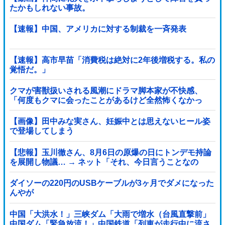
たかもしれない事故。
【速報】中国、アメリカに対する制裁を一斉発表
【速報】高市早苗「消費税は絶対に2年後増税する。私の
覚悟だ。」
クマが害獣扱いされる風潮にドラマ脚本家が不快感、
「何度もクマに会ったことがあるけど全然怖くなかっ
た」と主張しており……他
【画像】田中みな実さん、妊娠中とは思えないヒール姿
で登場してしまう
【悲報】玉川徹さん、8月6日の原爆の日にトンデモ持論
を展開し物議… → ネット「それ、今日言うことなの
か…？」ｗｗｗｗｗｗｗｗｗｗｗｗｗ
ダイソーの220円のUSBケーブルが3ヶ月でダメになった
んやが
中国「大洪水！」三峡ダム「大雨で増水（台風直撃前」
中国ダム「緊急放流！」中国鉄道「列車が走行中に流さ