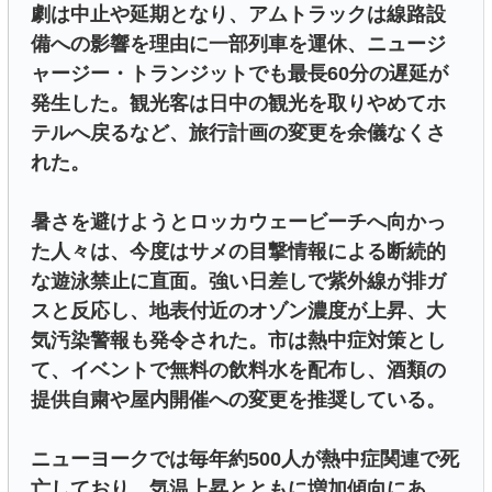
劇は中止や延期となり、アムトラックは線路設
備への影響を理由に一部列車を運休、ニュージ
ャージー・トランジットでも最長60分の遅延が
発生した。観光客は日中の観光を取りやめてホ
テルへ戻るなど、旅行計画の変更を余儀なくさ
れた。
暑さを避けようとロッカウェービーチへ向かっ
た人々は、今度はサメの目撃情報による断続的
な遊泳禁止に直面。強い日差しで紫外線が排ガ
スと反応し、地表付近のオゾン濃度が上昇、大
気汚染警報も発令された。市は熱中症対策とし
て、イベントで無料の飲料水を配布し、酒類の
提供自粛や屋内開催への変更を推奨している。
ニューヨークでは毎年約500人が熱中症関連で死
亡しており、気温上昇とともに増加傾向にあ