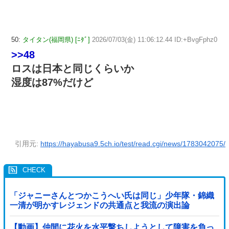
50:
タイタン(福岡県) [ﾆﾀﾞ]
2026/07/03(金) 11:06:12.44 ID:+BvgFphz0
>>48
ロスは日本と同じくらいか
湿度は87%だけど
引用元:
https://hayabusa9.5ch.io/test/read.cgi/news/1783042075/
「ジャニーさんとつかこうへい氏は同じ」少年隊・錦織
一清が明かすレジェンドの共通点と我流の演出論
【動画】仲間に花火を水平撃ちしようとして障害を負っ