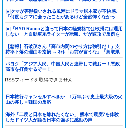
れる」中国避難所「支援物資は有料です」謎の勢力
「え」→
|●|クマが害獣扱いされる風潮にドラマ脚本家が不快感、
「何度もクマに会ったことがあるけど全然怖くなかっ
た」と主張しており……
|●|「BYD Raccoと違って日本の軽規格では欧州には通用
しない」と自動車系ライターが示唆、だが速攻で反例を
提示されて即落ち二コマ状態に……
【悲報】石破茂さん「高市内閣のやり方は強引だ！」支
持率下落の理由を指摘 → ﾈｯﾄ「お前が言うな」「鳥取県
だけ減税無しで！」 ｗｗｗｗｗｗｗｗｗ...
パヨク「アジア人民、中国人民と連帯して戦おー！悪政
高市を打倒するぞー！」
RSSフィードを取得できません
日本旅行キャンセルすべきか…1万年ぶり史上最大級の火
山の兆し＝韓国の反応
海外「二度と日本を離れたくない」 熊本で震度7を体験
したドイツ人が語る日本の強さに感動の声