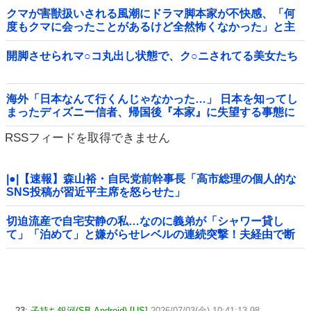
クマが害獣扱いされる風潮にドラマ脚本家が不快感、「何
度もクマに会ったことがあるけど全然怖くなかった」と主
張しており……他
開脚させられマ○コ丸出し状態で、ク○ニされてる美女たち
海外「日本なんて行くんじゃなかった…」 日本を知ってし
まったディズニー信者、帰国後『本家』に失望する事態に
RSSフィードを取得できません
|●|【速報】森山裕・自民党前幹事長「高市総理の個人的な
SNS投稿が習近平主席を怒らせた」
切迫流産で自宅安静の私…なのに義弟が「シャワー貸し
て」「泊めて」と嫌がらせレベルの連続突撃！夫経由で断
ると私に直接LINEしてきて絶句←大人しく自宅の風呂に入
れよ
23:
子持ち銀河(SB-Android) [US]
2026/07/03(金) 10:41:13.98