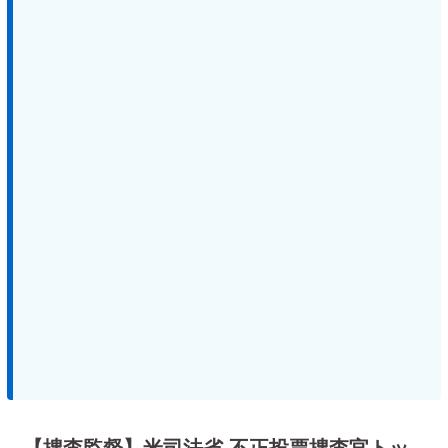
【捜査監督】米司法省 不正投票捜査官トッ