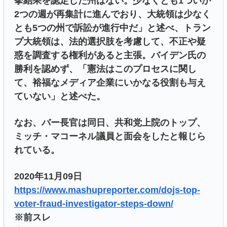
挙結果を認定した州はない。少なくとも1ついか
2つの週が再集計に進んでおり、大統領は少なく
とも5つの州で訴訟が進行中だ」と述べ、トラン
プ大統領は、法的選択肢を考慮して、不正や疑
惑を調査する権利があると主張。バイデン氏の
勝利を認めず、「憲法はこのプロセスに関し
て、裕福なメディア企業にいかなる役割も与え
ていない」と述べた。
なお、バー長官は同日、共和党上院のトップ、
ミッチ・マコーネル議員と面会をしたと報じら
れている。
2020年11月09日
https://www.mashupreporter.com/dojs-top-
voter-fraud-investigator-steps-down/
※前スレ