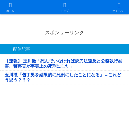
日本第一！ニュース録
ホーム
トップ
サイドバー
スポンサーリンク
配信記事
【速報】 玉川徹「死んでいなければ銃刀法違反と公務執行妨
害、警察官が事実上の死刑にした」
玉川徹「包丁男を結果的に死刑にしたことになる」←これど
う思う？？？