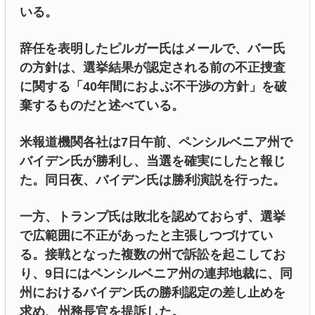
いる。
辞任を表明したピルガー氏はメールで、バー氏
の方針は、選挙結果が認定される前の不正捜査
に関する「40年間におよぶ不干渉の方針」を破
棄するものだと述べている。
米報道機関各社は7日午前、ペンシルベニア州で
バイデン氏が勝利し、当選を確実にしたと報じ
た。同日夜、バイデン氏は勝利演説を行った。
一方、トランプ氏は敗北を認めておらず、選挙
で広範囲に不正があったと主張しつづけてい
る。接戦となった複数の州で訴訟を起こしてお
り、9日にはペンシルベニア州の連邦地裁に、同
州におけるバイデン氏の勝利認定の差し止めを
求め、州務長官を提訴した。