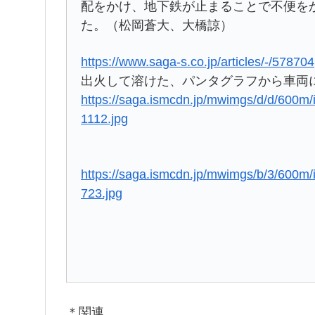
配をかけ、地下鉄が止まることで不便を
た。（松岡蒼大、大橋諒）
https://www.saga-s.co.jp/articles/-/578704
出火して溶けた、パンタグラフから車両
https://saga.ismcdn.jp/mwimgs/d/d/60
1112.jpg
https://saga.ismcdn.jp/mwimgs/b/3/600
723.jpg
＊関連