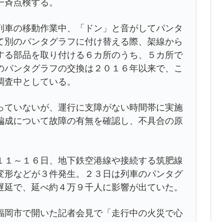
一斉点検する。
車の移動作業中、「ドン」と音がしてパンタ
て別のパンタグラフに付け替える際、架線から
する部品を取り付ける６カ所のうち、５カ所で
のパンタグラフの交換は２０１６年以来で、こ
調査中としている。
ていないが、運行に支障がない時間帯に実施
編成について故障の有無を確認し、不具合の原
１～１６日、地下鉄空港線や接続する筑肥線
変形などが３件発生。２３日は列車のパンタグ
遅延で、延べ約４万９千人に影響が出ていた。
岡市で開いた記者会見で「走行中の火災で心