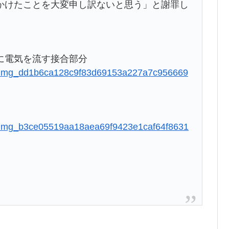
かけたことを大変申し訳ないと思う」と謝罪し
に電気を流す接合部分
0m/img_dd1b6ca128c9f83d69153a227a7c956669
m/img_b3ce05519aa18aea69f9423e1caf64f8631