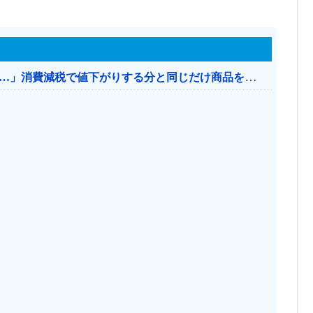
【消費税率1％】 「下げるのが筋なんですけど…」消費減税で値下がりする分と同じだけ商品を値上げして店頭価格を変えない店も