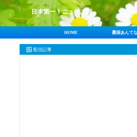
日本第一！ニュース録
HOME
憂国あんて
配信記事