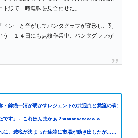
上下線で一時運転を見合わせた。
ドン」と音がしてパンタグラフが変形し、列
いう。１４日にも点検作業中、パンタグラフが
隊・錦織一清が明かすレジェンドの共通点と我流の演出論
←これほんまかぁ？w w w w w w w w
れに、減税が決まった途端に市場が動き出したが……