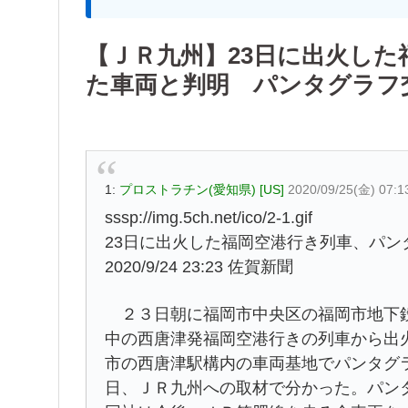
【ＪＲ九州】23日に出火した
た車両と判明 パンタグラフ
1:
プロストラチン(愛知県) [US]
2020/09/25(金) 07:
sssp://img.5ch.net/ico/2-1.gif
23日に出火した福岡空港行き列車、パ
2020/9/24 23:23 佐賀新聞
２３日朝に福岡市中央区の福岡市地下鉄
中の西唐津発福岡空港行きの列車から出
市の西唐津駅構内の車両基地でパンタグ
日、ＪＲ九州への取材で分かった。パン