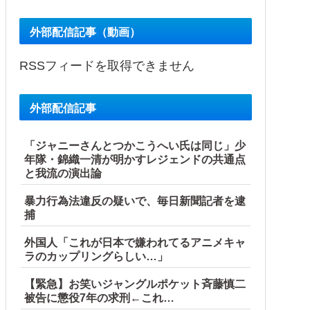
外部配信記事（動画）
RSSフィードを取得できません
外部配信記事
「ジャニーさんとつかこうへい氏は同じ」少
年隊・錦織一清が明かすレジェンドの共通点
と我流の演出論
暴力行為法違反の疑いで、毎日新聞記者を逮
捕
外国人「これが日本で嫌われてるアニメキャ
ラのカップリングらしい…」
【緊急】お笑いジャングルポケット斉藤慎二
被告に懲役7年の求刑←これ…