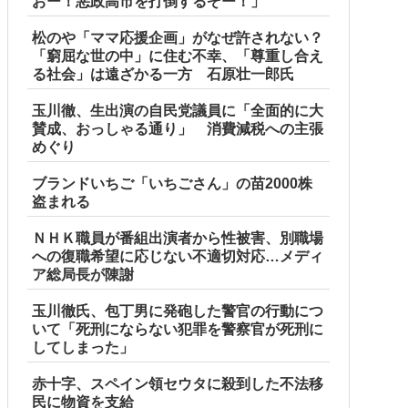
おー！悪政高市を打倒するぞー！」
松のや「ママ応援企画」がなぜ許されない？
「窮屈な世の中」に住む不幸、「尊重し合え
る社会」は遠ざかる一方 石原壮一郎氏
玉川徹、生出演の自民党議員に「全面的に大
賛成、おっしゃる通り」 消費減税への主張
めぐり
ブランドいちご「いちごさん」の苗2000株
盗まれる
ＮＨＫ職員が番組出演者から性被害、別職場
への復職希望に応じない不適切対応…メディ
ア総局長が陳謝
玉川徹氏、包丁男に発砲した警官の行動につ
いて「死刑にならない犯罪を警察官が死刑に
してしまった」
赤十字、スペイン領セウタに殺到した不法移
民に物資を支給