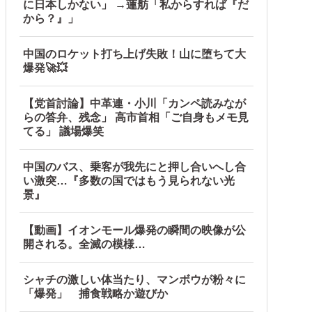
に日本しかない」 →蓮舫「私からすれば『だ
から？』」
中国のロケット打ち上げ失敗！山に堕ちて大
爆発🚀💥
【党首討論】中革連・小川「カンペ読みなが
らの答弁、残念」 高市首相「ご自身もメモ見
てる」 議場爆笑
中国のバス、乗客が我先にと押し合いへし合
い激突…『多数の国ではもう見られない光
景』
【動画】イオンモール爆発の瞬間の映像が公
開される。全滅の模様…
シャチの激しい体当たり、マンボウが粉々に
「爆発」 捕食戦略か遊びか