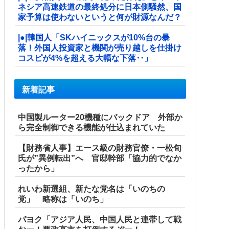
ネシア高速鉄道の最終処分に日本側騒然、国
家予算は使わないというと何が財源なんだ？
|●|韓国人「SKハイニックスが10%台の暴
落！外国人投資家と機関が売り越しを仕掛け
コスピが4%を超える大幅な下落‥」
新着記事
中国製ルーター20機種にバックドア 外部か
ら完全制御できる機能が仕込まれていた
【財務省人事】エース級の財務官僚・一松旬
氏が”異例転出”へ 官邸幹部「協力的でなか
ったから」
れいわ新選組、新たな党名は「いのちの
党」 略称は「いのち」
パヨク「アジア人民、中国人民と連帯して戦