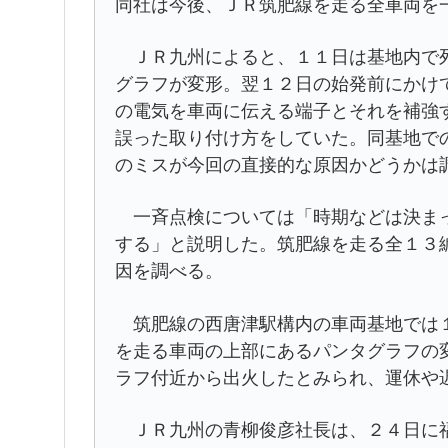
同社は今後、ＪＲ筑肥線を走る全車両を
ＪＲ九州によると、１１日は基地内で列
グラフが変形。翌１２日の始発前にかけ
の電気を車両に伝える端子とそれを補強
誤った取り付け方をしていた。同基地で
のミスが今回の直接的な原因かどうかは
一斉点検については「時期などは決まっ
する」と説明した。筑肥線を走る全１３
因を調べる。
筑肥線の西唐津駅構内の車両基地では１
を走る車両の上部にあるパンタグラフの
ラフ付近から出火したとみられ、運休や
ＪＲ九州の青柳俊彦社長は、２４日に福