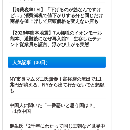
【消費税率1％】「下げるのが筋なんですけ
ど…」消費減税で値下がりする分と同じだけ
商品を値上げして店頭価格を変えない店も
【2026年熊本地震】7人犠牲のイオンモール
熊本、避難後になぜ再入館? 生存したテナ
ント従業員ら証言、浮かび上がる実態
人気記事（30日）
NY市長マムダニ氏無惨！富裕層の流出で1.1
兆円が消える。NYから出て行かないでと懇願
も
中国人に聞いた「一番悪いと思う国は？」
→1位中国
麻生氏「2千年にわたって同じ王朝など世界中