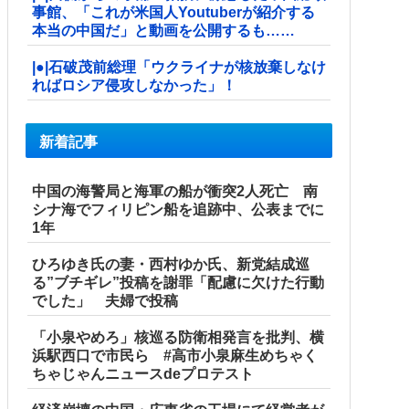
事館、「これが米国人Youtuberが紹介する
本当の中国だ」と動画を公開するも……
|●|石破茂前総理「ウクライナが核放棄しなけ
ればロシア侵攻しなかった」！
新着記事
中国の海警局と海軍の船が衝突2人死亡 南
シナ海でフィリピン船を追跡中、公表までに
1年
ひろゆき氏の妻・西村ゆか氏、新党結成巡
る”ブチギレ”投稿を謝罪「配慮に欠けた行動
でした」 夫婦で投稿
「小泉やめろ」核巡る防衛相発言を批判、横
浜駅西口で市民ら #高市小泉麻生めちゃく
ちゃじゃんニュースdeプロテスト