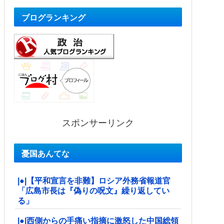
ブログランキング
スポンサーリンク
憂国あんてな
|●|【平和宣言を非難】ロシア外務省報道官
「広島市長は『偽りの呪文』繰り返してい
る」
|●|西側からの手痛い指摘に激怒した中国総領