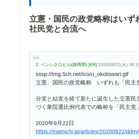
立憲・国民の政党略称はいず
社民党と合流へ
1:
ペンシクロビル(静岡県) [KR]
2020/09/22(火) 06:
sssp://img.5ch.net/ico/u_okotowari.gif
立憲、国民の政党略称 いずれも「民主
分党と結党を経て新たに誕生した立憲民
づく衆院選比例代表での略称を「民主党
2020年9月22日
https://mainichi.jp/articles/20200922/dd