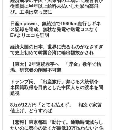
経済崩壊の中国・広東省の工場にて経営者が
従業員に半年以上給料未払いした挙句高飛
び。工場は空っぽに
日産e-power、無給油で1980km走行しギネ
ス記録を達成、無駄な発電や送電ロスなく
EVよりエコを証明
経済大国の日本、世界に売るものがなさすぎ
て史上初めて韓国台湾に輸出額抜かされ
【東大】2年連続赤字へ 「貯金」数年で枯
渇、研究者の削減不可避
トランプ氏、「出産旅行」禁じる大統領令
米国籍取得を目的とした中国人らの渡米を問
題視
ので…旦那が放った「一言」に義母オロオロｗｗ←嫌味を逆手
8万が12万円「とても払えず」 相次ぐ家賃
値上げ、どうすれば
【悲報】東京都民「助けて。通勤時間減らし
たいのに都心の近くが最低10万払わないと住