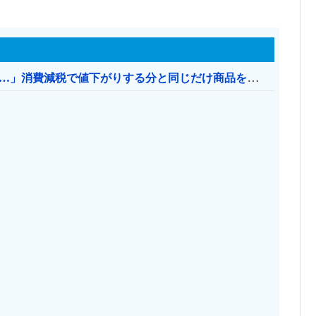
【消費税率1％】 「下げるのが筋なんですけど…」消費減税で値下がりする分と同じだけ商品を値上げして店頭価格を変えない店も