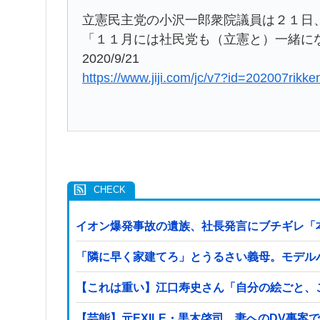
立憲民主党の小沢一郎衆院議員は２１日
「１１月には社民党も（立憲と）一緒に
2020/9/21
https://www.jiji.com/jc/v7?id=202007rikk
イオン爆発事故の遺族、社長発言にブチギレ「
「隣に早く家建てろ」とうるさい義母。モデル
【これは重い】江口寿史さん「自分の絵ごと、
【芸能】元EXILE・黒木啓司、妻へのDV事