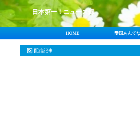
日本第一！ニュース録
HOME
憂国あんて
配信記事