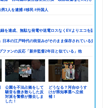
【ヤバい】100件以上の窃盗をしたトルコ国籍の男3人を逮捕 #移民 #外国人
ネス記録を達成、無駄な発電や送電ロスなくEVよりエコを証明
」日本の江戸時代の街並みがそのまま保存されている貴重な場
プファンの反応「新井監督2年目と似ている」他
日
公園を不法占拠をして
どうなる？河合ゆうす
騒音を撒き散らした反
けが県知事選へ立候
対派を警察が撤去しま
補！
した！