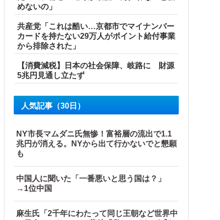
めないの」
共産党「これは酷い…京都市でマイナンバー
カードを持たない29万人がポイント給付事業
から排除された」
【消費減税】日本の社会保障、岐路に 財源
5兆円見通し立たず
所とは・・・？【海外の反応】
人気記事（30日）
NY市長マムダニ氏無惨！富裕層の流出で1.1
兆円が消える。NYから出て行かないでと懇願
も
中国人に聞いた「一番悪いと思う国は？」
→1位中国
麻生氏「2千年にわたって同じ王朝など世界中