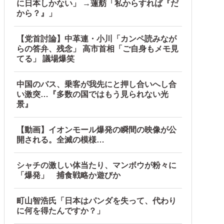
に日本しかない」 →蓮舫「私からすれば『だ
から？』」
【党首討論】中革連・小川「カンペ読みなが
らの答弁、残念」 高市首相「ご自身もメモ見
てる」 議場爆笑
中国のバス、乗客が我先にと押し合いへし合
い激突…『多数の国ではもう見られない光
景』
【動画】イオンモール爆発の瞬間の映像が公
開される。全滅の模様…
シャチの激しい体当たり、マンボウが粉々に
「爆発」 捕食戦略か遊びか
町山智浩氏「日本はパンダを失って、代わり
に何を得たんですか？」