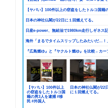
日本の神社仏閣が22日に１回燃えてる。
日産e-power、無給油で1980km走行しギ
海外「まるでタイムスリップしたみたいだ…！
『広島燃ゆ』と『ヤクルト燃ゆ』を比較←カー
【ヤバい】100件以上
日本の神社仏閣が22
の窃盗をしたトルコ国
に１回燃えてる。
籍の男3人を逮捕 #移
民 #外国人