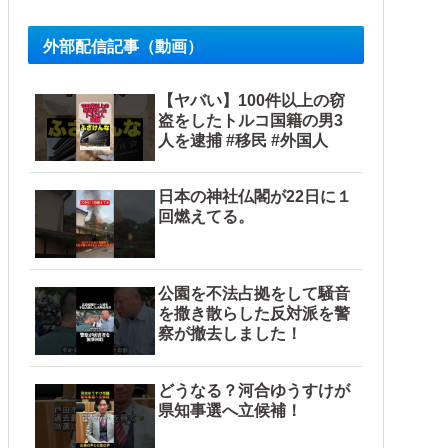
外部配信記事（動画）
【ヤバい】100件以上の窃
盗をしたトルコ国籍の男3
人を逮捕 #移民 #外国人
日本の神社仏閣が22日に１
回燃えてる。
公園を不法占拠をして騒音
を撒き散らした反対派を警
察が撤去しました！
どうなる？河合ゆうすけが
県知事選へ立候補！