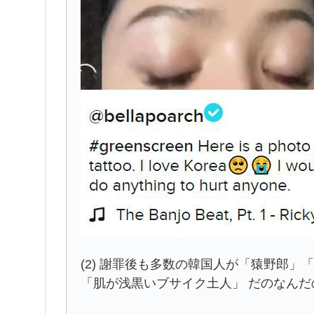
(2) 謝罪後も多数の韓国人が「猿野郎
「肌が浅黒いブサイク土人」 だのなん