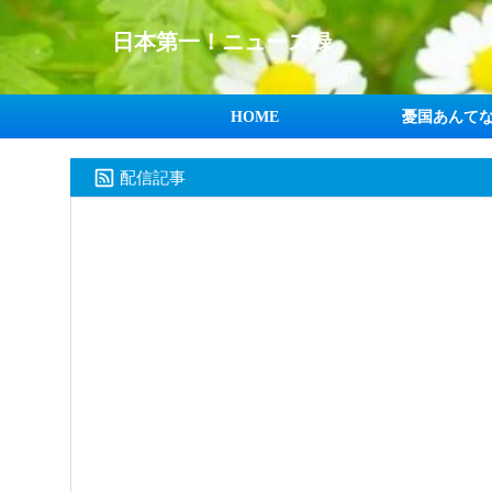
日本第一！ニュース録
HOME
憂国あんて
配信記事