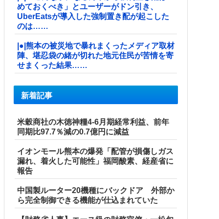
めておくべき」とユーザーがドン引き、
UberEatsが導入した強制置き配が起こした
のは……
|●|熊本の被災地で暴れまくったメディア取材
陣、堪忍袋の緒が切れた地元住民が苦情を寄
せまくった結果……
新着記事
米穀商社の木徳神糧4-6月期経常利益、前年
同期比97.7％減の0.7億円に減益
イオンモール熊本の爆発「配管が損傷しガス
漏れ、着火した可能性」福岡酸素、経産省に
報告
中国製ルーター20機種にバックドア 外部か
ら完全制御できる機能が仕込まれていた