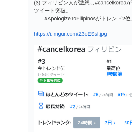
(3) フィリピン人が激怒し#cancelko
ツイート突破。
#ApologizeToFilipinosがトレ
https://i.imgur.com/Z3oESsl.jpg