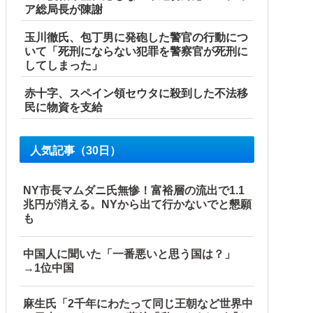
ア総局長が陳謝
玉川徹氏、包丁男に発砲した警官の行動につ
いて「死刑にならない犯罪を警察官が死刑に
してしまった」
赤十字、スペイン領セウタに殺到した不法移
民に物資を支給
人気記事（30日）
NY市長マムダニ氏無惨！富裕層の流出で1.1
兆円が消える。NYから出て行かないでと懇願
も
中国人に聞いた「一番悪いと思う国は？」
→1位中国
麻生氏「2千年にわたって同じ王朝など世界中