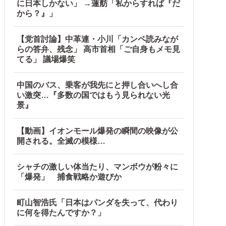
に日本しかない」 →蓮舫「私からすれば『だ
から？』」
【党首討論】中革連・小川「カンペ読みなが
らの答弁、残念」 高市首相「ご自身もメモ見
てる」 議場爆笑
中国のバス、乗客が我先にと押し合いへし合
い激突…『多数の国ではもう見られない光
景』
【動画】イオンモール爆発の瞬間の映像が公
開される。全滅の模様…
シャチの激しい体当たり、マンボウが粉々に
「爆発」 捕食戦略か遊びか
町山智浩氏「日本はパンダを失って、代わり
に何を得たんですか？」