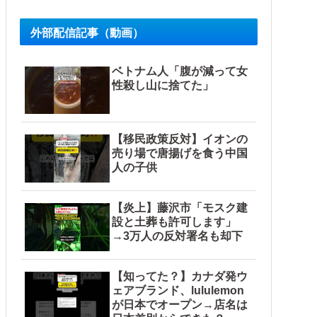
外部配信記事（動画）
ベトナム人「腹が減って女
性殺し山に捨てた」
【移民政策反対】イオンの
売り場で唐揚げを食う中国
人の子供
【炎上】藤沢市「モスク建
設と土葬も許可します」
→3万人の反対署名も却下
【知ってた？】カナダ発ウ
ェアブランド、lululemon
が日本でオープン→店名は