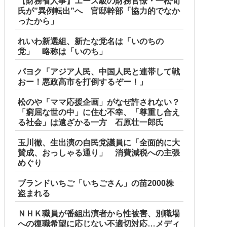
【財務省人事】エース級の財務官僚・一松旬
氏が”異例転出”へ 官邸幹部「協力的でなか
ったから」
れいわ新選組、新たな党名は「いのちの
党」 略称は「いのち」
パヨク「アジア人民、中国人民と連帯して戦
おー！悪政高市を打倒するぞー！」
松のや「ママ応援企画」がなぜ許されない？
「窮屈な世の中」に住む不幸、「尊重し合え
る社会」は遠ざかる一方 石原壮一郎氏
玉川徹、生出演の自民党議員に「全面的に大
賛成、おっしゃる通り」 消費減税への主張
めぐり
ブランドいちご「いちごさん」の苗2000株
盗まれる
ＮＨＫ職員が番組出演者から性被害、別職場
への復職希望に応じない不適切対応…メディ