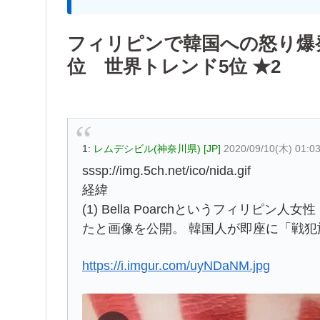
フィリピンで韓国への怒り爆発、#
位 世界トレンド5位 ★2
1:
レムデシビル(神奈川県) [JP]
2020/09/10(木) 01:0
sssp://img.5ch.net/ico/nida.gif
経緯
(1) Bella Poarchというフィリピ
たと画像を公開。 韓国人が即座に「戦犯旗だ
https://i.imgur.com/uyNDaNM.jpg