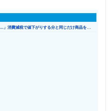
【消費税率1％】 「下げるのが筋なんですけど…」消費減税で値下がりする分と同じだけ商品を値上げして店頭価格を変えない店も