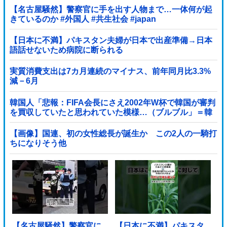
【名古屋騒然】警察官に手を出す人物まで…一体何が起
きているのか #外国人 #共生社会 #japan
【日本に不満】パキスタン夫婦が日本で出産準備→日本
語話せないため病院に断られる
実質消費支出は7カ月連続のマイナス、前年同月比3.3%
減－6月
韓国人「悲報：FIFA会長にさえ2002年W杯で韓国が審判
を買収していたと思われていた模様…（ブルブル」＝韓
国の反応
【画像】国連、初の女性総長が誕生か この2人の一騎打
ちになりそう他
【名古屋騒然】警察官に
【日本に不満】パキスタ