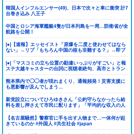
の始まり」
韓国人インフルエンサー(49)、日本で次々と車に衝突 計7
台巻き込み 八王子
中国とロシア海軍艦艇4隻が日本列島を一周…防衛省が全
航路を公開！
|●|【速報】エッセイスト「原爆を二度と使わせてはなら
ない」→リプ「もちろん中国の核も非難する？」→即ブ
ロック
|●|「マスコミの立ち位置の勘違いっぷりがすごい」と報
ステ大越キャスターの台詞に視聴者絶句、高市とトラン
プを同列視させようという思惑がひしひしと
熊本県内で◯◯者が現れまくり、通報頻発！災害支援に
も悪影響が及んでしまう…
新党設立についてひろゆきさん「公約守らなかったら給
料を差し押さえて市民に配ります」「平均的な収入の人
が結婚できるようにしなければならない」
【名古屋騒然】警察官に手を出す人物まで…一体何が起
きているのか #外国人 #共生社会 #japan