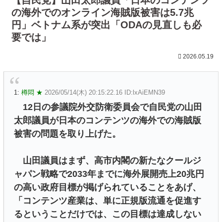
の海外でのオンライン海賊版被害は5.7兆
円」ベトナム系が突出「ODAの見直しも必
要では」
2026.05.19
1:
樽悶 ★
2026/05/14(木) 20:15:22.16 ID:lxAiEMN39
12日の参議院外交防衛委員会で自民党の山田
太郎議員が日本のコンテンツの海外での海賊版
被害の問題を取り上げた。
山田議員はまず、高市内閣の新たなクールジ
ャパン戦略で2033年までに海外展開売上20兆円
の高い政府目標が掲げられていることをあげ、
「コンテンツ産業は、単に正規版流通を促進す
るということだけでは、この目標は達成しない