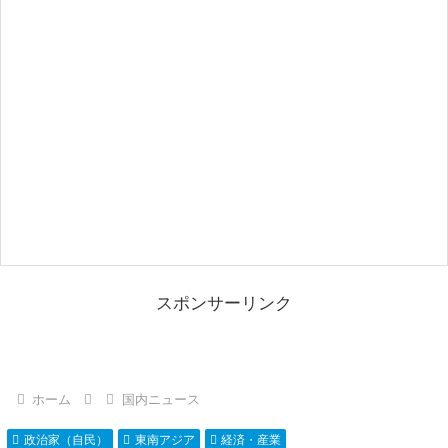
スポンサーリンク
ホーム
国内ニュース
政治家（自民）
東南アジア
経済・産業