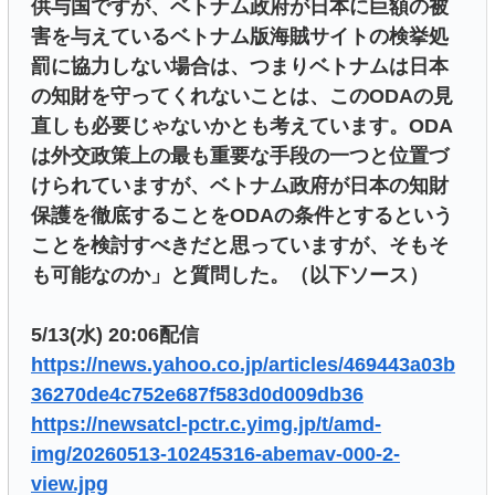
供与国ですが、ベトナム政府が日本に巨額の被
害を与えているベトナム版海賊サイトの検挙処
罰に協力しない場合は、つまりベトナムは日本
の知財を守ってくれないことは、このODAの見
直しも必要じゃないかとも考えています。ODA
は外交政策上の最も重要な手段の一つと位置づ
けられていますが、ベトナム政府が日本の知財
保護を徹底することをODAの条件とするという
ことを検討すべきだと思っていますが、そもそ
も可能なのか」と質問した。（以下ソース）
5/13(水) 20:06配信
https://news.yahoo.co.jp/articles/469443a03b
36270de4c752e687f583d0d009db36
https://newsatcl-pctr.c.yimg.jp/t/amd-
img/20260513-10245316-abemav-000-2-
view.jpg