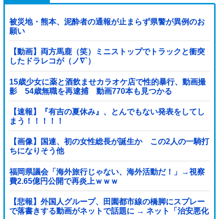
被災地・熊本、泥酔者の通報が止まらず県警が異例のお
願い
【動画】両方馬鹿（笑）ミニストップでトラックと衝突
したドラレコが（ノ∇`）
15歳少女に薬と酒飲ませカラオケ店で性的暴行、動画撮
影 54歳無職を再逮捕 動画770本も見つかる
【速報】『有吉の夏休み』、とんでもない発表をしてし
まう！！！！！
【画像】国連、初の女性総長が誕生か この2人の一騎打
ちになりそう他
福岡県議会「海外旅行じゃない、海外活動だ！」→視察
費2.65億円公開で再炎上ｗｗｗ
【悲報】外国人グループ、田園都市線の橋脚にスプレー
で落書きする動画がネットで話題に → ネット「治安悪化