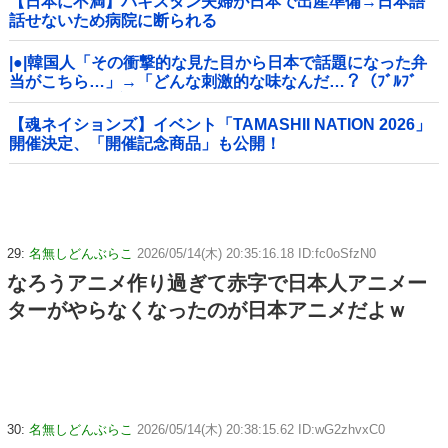
【日本に不満】パキスタン夫婦が日本で出産準備→日本語
話せないため病院に断られる
|●|韓国人「その衝撃的な見た目から日本で話題になった弁
当がこちら…」→「どんな刺激的な味なんだ…？（ﾌﾞﾙﾌﾞ
ﾙ」＝韓国の反応
【魂ネイションズ】イベント「TAMASHII NATION 2026」
開催決定、「開催記念商品」も公開！
29:
名無しどんぶらこ
2026/05/14(木) 20:35:16.18 ID:fc0oSfzN0
なろうアニメ作り過ぎて赤字で日本人アニメー
ターがやらなくなったのが日本アニメだよｗ
30:
名無しどんぶらこ
2026/05/14(木) 20:38:15.62 ID:wG2zhvxC0