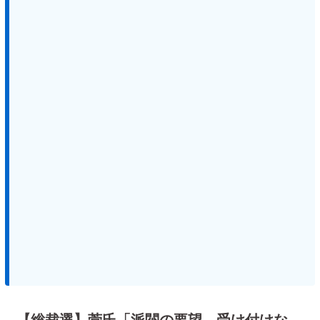
【総裁選】菅氏「派閥の要望、受け付けな