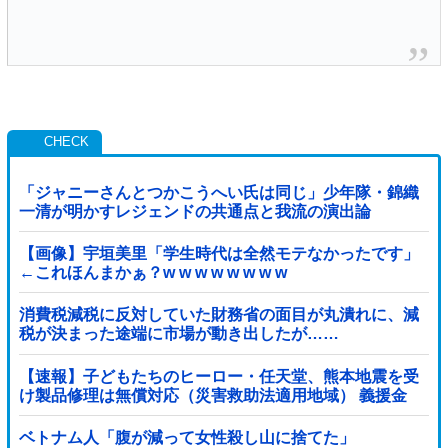
「ジャニーさんとつかこうへい氏は同じ」少年隊・錦織
一清が明かすレジェンドの共通点と我流の演出論
【画像】宇垣美里「学生時代は全然モテなかったです」
←これほんまかぁ？w w w w w w w w
消費税減税に反対していた財務省の面目が丸潰れに、減
税が決まった途端に市場が動き出したが……
【速報】子どもたちのヒーロー・任天堂、熊本地震を受
け製品修理は無償対応（災害救助法適用地域） 義援金
5000万円寄付
ベトナム人「腹が減って女性殺し山に捨てた」