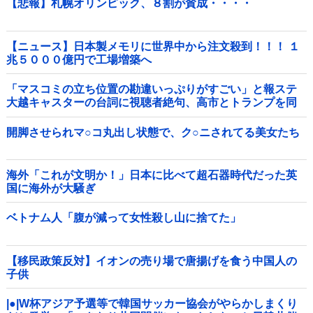
【悲報】札幌オリンピック、８割が賛成・・・・
【ニュース】日本製メモリに世界中から注文殺到！！！ １
兆５０００億円で工場増築へ
「マスコミの立ち位置の勘違いっぷりがすごい」と報ステ
大越キャスターの台詞に視聴者絶句、高市とトランプを同
列視させようという思惑がひしひしと他
開脚させられマ○コ丸出し状態で、ク○ニされてる美女たち
海外「これが文明か！」日本に比べて超石器時代だった英
国に海外が大騒ぎ
ベトナム人「腹が減って女性殺し山に捨てた」
【移民政策反対】イオンの売り場で唐揚げを食う中国人の
子供
|●|W杯アジア予選等で韓国サッカー協会がやらかしまくり