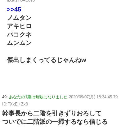
ID:MzHoAC8s0
>>45
ノムタン
アキヒロ
パコクネ
ムンムン
傑出しまくってるじゃんねw
49:
あなたの1票は無駄になりました
2020/09/07(月) 18:34:45.79
ID:FXkEj+Zx0
幹事長から二階を引きずりおろして
ついでに二階派の一掃するなら信じる