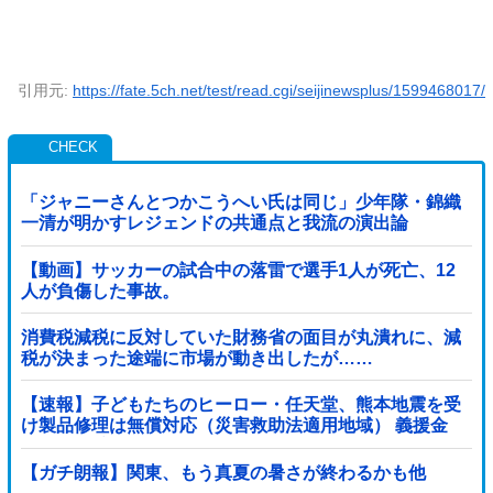
引用元:
https://fate.5ch.net/test/read.cgi/seijinewsplus/1599468017/
「ジャニーさんとつかこうへい氏は同じ」少年隊・錦織
一清が明かすレジェンドの共通点と我流の演出論
【動画】サッカーの試合中の落雷で選手1人が死亡、12
人が負傷した事故。
消費税減税に反対していた財務省の面目が丸潰れに、減
税が決まった途端に市場が動き出したが……
【速報】子どもたちのヒーロー・任天堂、熊本地震を受
け製品修理は無償対応（災害救助法適用地域） 義援金
5000万円寄付
【ガチ朗報】関東、もう真夏の暑さが終わるかも他