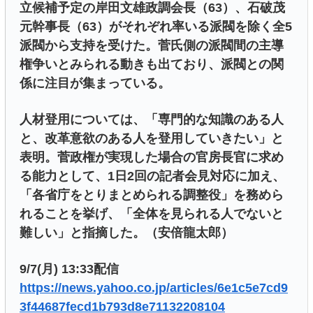
立候補予定の岸田文雄政調会長（63）、石破茂
元幹事長（63）がそれぞれ率いる派閥を除く全5
派閥から支持を受けた。菅氏側の派閥間の主導
権争いとみられる動きも出ており、派閥との関
係に注目が集まっている。
人材登用については、「専門的な知識のある人
と、改革意欲のある人を登用していきたい」と
表明。菅政権が実現した場合の官房長官に求め
る能力として、1日2回の記者会見対応に加え、
「各省庁をとりまとめられる調整役」を務めら
れることを挙げ、「全体を見られる人でないと
難しい」と指摘した。（安倍龍太郎）
9/7(月) 13:33配信
https://news.yahoo.co.jp/articles/6e1c5e7cd9
3f44687fecd1b793d8e71132208104