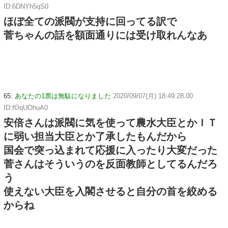
ID:6DNYh5qS0
ほぼ全ての派閥が支持に回ってる訳で
菅ちゃんの話を額面通りには受け取れんなあ
65:
あなたの1票は無駄になりました
2020/09/07(月) 18:49:28.00
ID:fOqUOhuA0
安倍さんは派閥に気を使って農水大臣とかＩＴ
に弱い担当大臣とか了承したもんだから
国会で突っ込まれて応援に入ったり大変だった
菅さんはそういうのを反面教師としてるんだろ
う
使えない大臣を入閣させると自分の首を絞める
からね