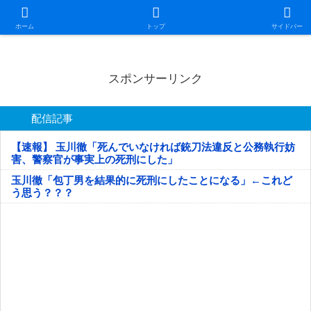
日本第一！ニュース録
ホーム
トップ
サイドバー
スポンサーリンク
配信記事
【速報】 玉川徹「死んでいなければ銃刀法違反と公務執行妨
害、警察官が事実上の死刑にした」
玉川徹「包丁男を結果的に死刑にしたことになる」←これど
う思う？？？