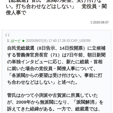
い。打ち合わせなどはしない」 党役員・閣
僚人事で
2020.09.07
1:
ばーど ★
2020/09/07(月) 17:40:17.28 ID:CAP_USER9
自民党総裁選（8日告示、14日投開票）に立候補
する菅義偉官房長官（71）は7日午前、朝日新聞
の単独インタビューに応じ、新たに総裁・首相
に就いた場合の党役員・閣僚人事について、
「各派閥からの要望は受け付けない。事前に打
ち合わせなどはしない」と述べた。
菅氏はかつて小渕派や古賀派に所属していた
が、2009年から無派閥になり、「派閥解消」を
訴えてきた経緯がある。一方で、総裁選では、