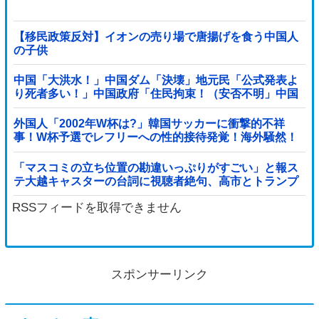
【移民政策反対】イオンの売り場で唐揚げを食う中国人
の子供
中国「大洪水！」中国ダム「決壊」地元民「公式発表よ
り死者多い！」中国政府「住民拘束！（安否不明」中国
当局「救助隊動画も削除」台風13号「三峡ダム接近中」
→
外国人「2002年W杯は?」韓国サッカーに衝撃的不祥
事！W杯予選でレフリーへの性的接待発覚！海外騒然！
【海外の反応】
「マスコミの立ち位置の勘違いっぷりがすごい」と報ス
テ大越キャスターの台詞に視聴者絶句、高市とトランプ
を同列視させようという思惑がひしひしと他
RSSフィードを取得できません
スポンサーリンク