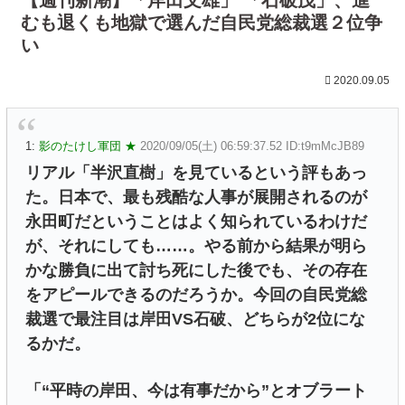
むも退くも地獄で選んだ自民党総裁選２位争
い
2020.09.05
1:
影のたけし軍団 ★
2020/09/05(土) 06:59:37.52 ID:t9mMcJB89
リアル「半沢直樹」を見ているという評もあっ
た。日本で、最も残酷な人事が展開されるのが
永田町だということはよく知られているわけだ
が、それにしても……。やる前から結果が明ら
かな勝負に出て討ち死にした後でも、その存在
をアピールできるのだろうか。今回の自民党総
裁選で最注目は岸田VS石破、どちらが2位にな
るかだ。
「“平時の岸田、今は有事だから”とオブラート