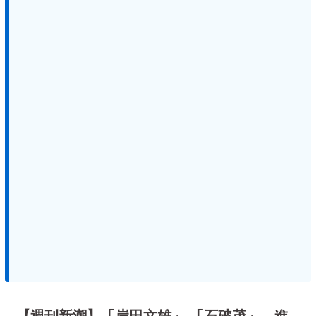
【週刊新潮】「岸田文雄」 「石破茂」、進