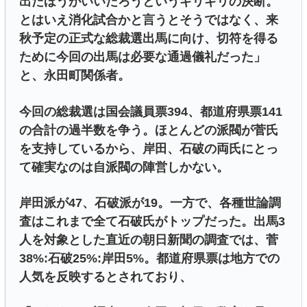
出たほうがいいだろうというギリギリの決断。
とはいえ消化試合かと言うとそうではなく、来
秋予定の正式な総裁選出馬に向け、切符を得る
ために今回の出馬は必要な通過儀礼だった」
と、永田町関係者。
今回の総裁選は国会議員票394、都道府県票141
の合計の過半数を争う。ほとんどの派閥が菅氏
を支持しているから、岸田、石破の両氏にとっ
て確実なのは自派閥の陣営しかない。
岸田派が47、石破派が19。一方で、各種世論調
査はこれまで全て石破氏がトップだった。出馬3
人を対象とした直近の朝日新聞の調査では、菅
38%:石破25%:岸田5%。都道府県票は地方での
人気を反映するとされており、