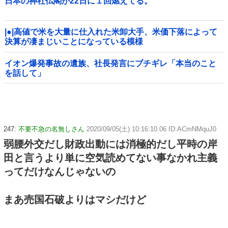
日本の神社仏閣が22日に１回燃えてる。
|●|高値で米を大量に仕入れた米卸大手、米価下落によって
決算が凄まじいことになっている模様
イオン爆発事故の遺族、社長発言にブチギレ「本当のこと
を話して」
247:
不要不急の名無しさん
2020/09/05(土) 10:16:10.06 ID:ACmNMquJ0
弱腰外交だし財政出動には消極的だし平時の岸
田と言うより単に空気読めてない事なかれ主義
ってだけなんじゃないの
まあ売国石破よりはマシだけど