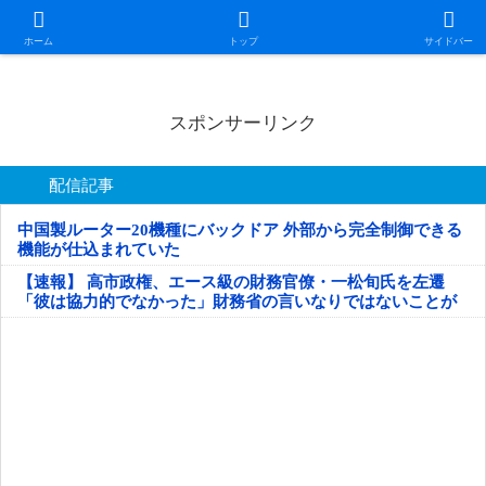
日本第一！ニュース録
ホーム
トップ
サイドバー
スポンサーリンク
配信記事
中国製ルーター20機種にバックドア 外部から完全制御できる
機能が仕込まれていた
【速報】 高市政権、エース級の財務官僚・一松旬氏を左遷
「彼は協力的でなかった」財務省の言いなりではないことが
判明