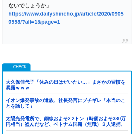
ないでしょうか」
https://www.dailyshincho.jp/article/2020/0905
0558/?all=1&page=1
大久保佳代子「休みの日はだいたい…」まさかの習慣を
暴露ｗｗｗ
イオン爆発事故の遺族、社長発言にブチギレ「本当のこ
とを話して」
太陽光発電所で、銅線およそ2.2トン（時価およそ330万
円相当）盗んだなど、ベトナム国籍（無職）２人逮捕、
盗まれた銅線の半分はすでに売却 富山で...