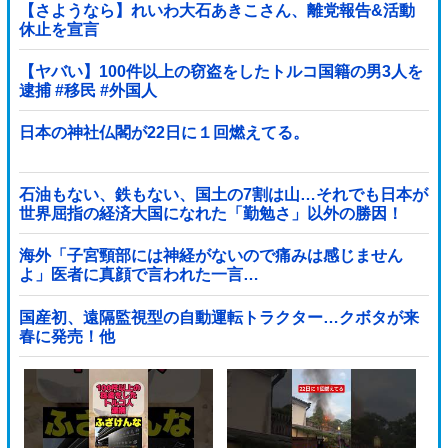
【さようなら】れいわ大石あきこさん、離党報告&活動
休止を宣言
【ヤバい】100件以上の窃盗をしたトルコ国籍の男3人を
逮捕 #移民 #外国人
日本の神社仏閣が22日に１回燃えてる。
石油もない、鉄もない、国土の7割は山…それでも日本が
世界屈指の経済大国になれた「勤勉さ」以外の勝因！
海外「子宮頸部には神経がないので痛みは感じません
よ」医者に真顔で言われた一言…
国産初、遠隔監視型の自動運転トラクター…クボタが来
春に発売！他