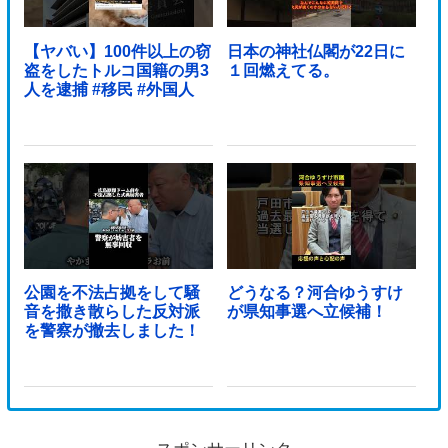
【ヤバい】100件以上の窃
日本の神社仏閣が22日に
盗をしたトルコ国籍の男3
１回燃えてる。
人を逮捕 #移民 #外国人
公園を不法占拠をして騒
どうなる？河合ゆうすけ
音を撒き散らした反対派
が県知事選へ立候補！
を警察が撤去しました！