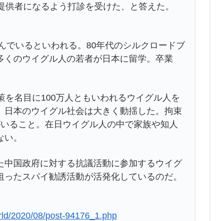
報提供者になるよう打診を受けた、と答えた。
住んでいるといわれる。80年代のシルクロードブ
多くのウイグル人の若者が日本に留学。卒業
策を名目に100万人ともいわれるウイグル人を
、日本のウイグル社会は大きく動揺した。拘束
がいること。在日ウイグル人の中で家族や知人
ない。
た中国政府に対する抗議活動に参加するウイグ
狙ったスパイ勧誘活動が活発化しているのだ。
rld/2020/08/post-94176_1.php