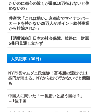
たいのに都心の近くが最低10万払わないと住
めないの」
共産党「これは酷い…京都市でマイナンバー
カードを持たない29万人がポイント給付事業
から排除された」
【消費減税】日本の社会保障、岐路に 財源
5兆円見通し立たず
人気記事（30日）
NY市長マムダニ氏無惨！富裕層の流出で1.1
兆円が消える。NYから出て行かないでと懇願
も
中国人に聞いた「一番悪いと思う国は？」
→1位中国