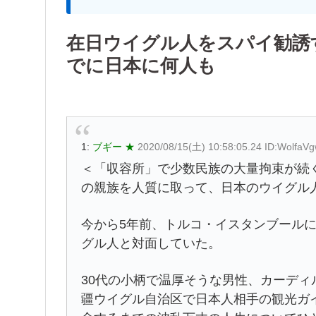
在日ウイグル人をスパイ勧誘
でに日本に何人も
1:
ブギー ★
2020/08/15(土) 10:58:05.24 ID:WolfaV
＜「収容所」で少数民族の大量拘束が続
の親族を人質に取って、日本のウイグル
今から5年前、トルコ・イスタンブール
グル人と対面していた。
30代の小柄で温厚そうな男性、カーデ
疆ウイグル自治区で日本人相手の観光ガ