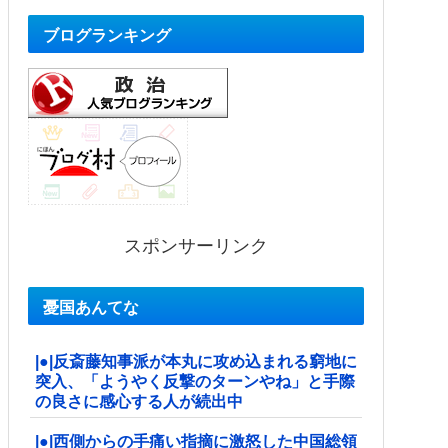
ブログランキング
スポンサーリンク
憂国あんてな
|●|反斎藤知事派が本丸に攻め込まれる窮地に
突入、「ようやく反撃のターンやね」と手際
の良さに感心する人が続出中
|●|西側からの手痛い指摘に激怒した中国総領