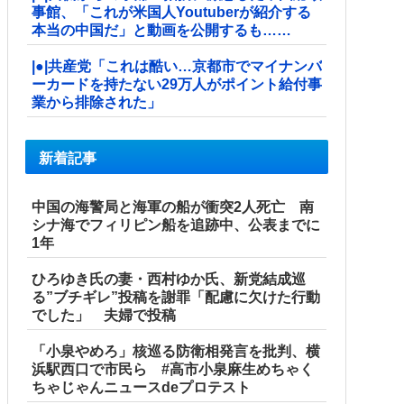
事館、「これが米国人Youtuberが紹介する
本当の中国だ」と動画を公開するも……
|●|共産党「これは酷い…京都市でマイナンバ
ーカードを持たない29万人がポイント給付事
業から排除された」
新着記事
中国の海警局と海軍の船が衝突2人死亡 南
シナ海でフィリピン船を追跡中、公表までに
1年
ひろゆき氏の妻・西村ゆか氏、新党結成巡
る”ブチギレ”投稿を謝罪「配慮に欠けた行動
でした」 夫婦で投稿
「小泉やめろ」核巡る防衛相発言を批判、横
浜駅西口で市民ら #高市小泉麻生めちゃく
ちゃじゃんニュースdeプロテスト