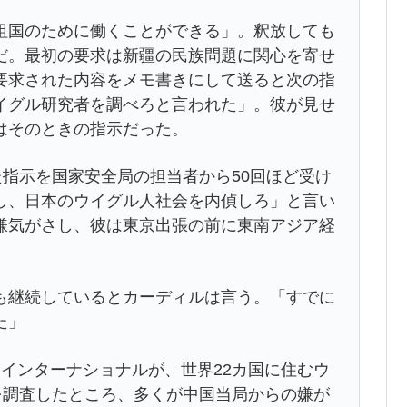
祖国のために働くことができる」。釈放しても
だ。最初の要求は新疆の民族問題に関心を寄せ
要求された内容をメモ書きにして送ると次の指
イグル研究者を調べろと言われた」。彼が見せ
はそのときの指示だった。
た指示を国家安全局の担当者から50回ほど受け
し、日本のウイグル人社会を内偵しろ」と言い
嫌気がさし、彼は東京出張の前に東南アジア経
も継続しているとカーディルは言う。「すでに
た」
インターナショナルが、世界22カ国に住むウ
を調査したところ、多くが中国当局からの嫌が