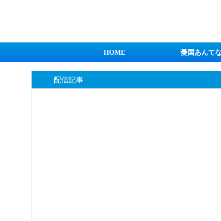
日本第一！ニュース録
HOME
憂国あんて
配信記事