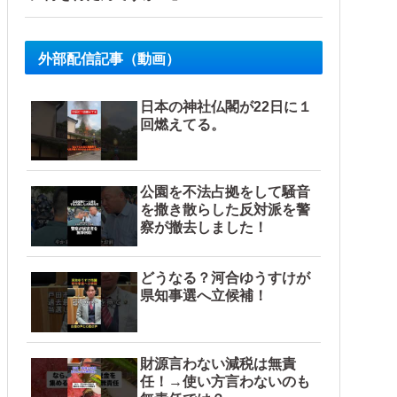
外部配信記事（動画）
日本の神社仏閣が22日に１
回燃えてる。
公園を不法占拠をして騒音
を撒き散らした反対派を警
察が撤去しました！
どうなる？河合ゆうすけが
県知事選へ立候補！
財源言わない減税は無責
任！→使い方言わないのも