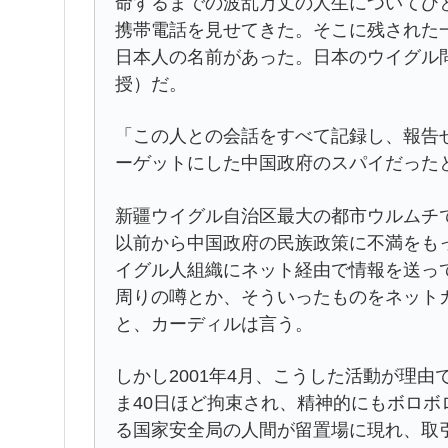
命するまでの波乱万丈の人生についてひ
携帯電話を見せてきた。そこに残された
日本人の名前があった。日本のウイグル
授）だ。
「この人との会話をすべて記録し、報告
ーゲットにした中国政府のスパイだった
新疆ウイグル自治区最大の都市ウルムチ
以前から中国政府の民族政策に不満をも
イグル人組織にネット経由で情報を送っ
周りの噂とか、そういったものをネット
と、カーディルは言う。
しかし2001年4月、こうした活動が理
ま40日ほど拘束され、精神的にもボロ
る国家安全局の人間が留置場に現れ、取