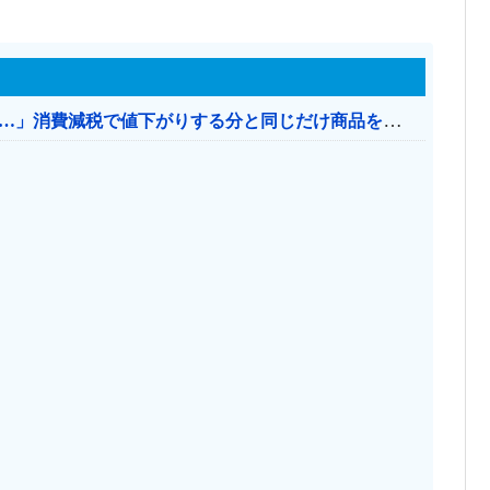
【消費税率1％】 「下げるのが筋なんですけど…」消費減税で値下がりする分と同じだけ商品を値上げして店頭価格を変えない店も