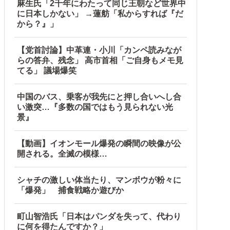
麻生氏「2千年にわたって同じ王朝など世界中
に日本しかない」 →蓮舫「私からすれば『だ
から？』」
【党首討論】中革連・小川「カンペ読みなが
らの答弁、残念」 高市首相「ご自身もメモ見
てる」 議場爆笑
中国のバス、乗客が我先にと押し合いへし合
い激突…『多数の国ではもう見られない光
景』
【動画】イオンモール爆発の瞬間の映像が公
開される。全滅の模様…
シャチの激しい体当たり、マンボウが粉々に
「爆発」 捕食戦略か遊びか
町山智浩氏「日本はパンダを失って、代わり
に何を得たんですか？」