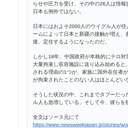
らせや圧力を受け、その中の26人は情
日本も例外ではない。
日本にはおよそ2000人のウイグル人が
ームによって日本と新疆の接触が増え、
後、定住するようになったのだ。
しかし18年、中国政府が本格的にテロ対
大量拘束し収容施設に送り込み始めると
される理由の1つが、家族に国外在住者
が拘束されたことのない人はほとんどい
そうした状況の中、これまでタブーだっ
ル人も急増している。そして今、彼らを
全文はソース元にて
https://www.newsweekjapan.jp/stories/wo