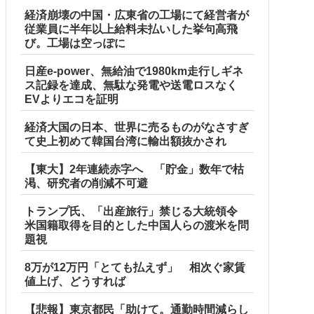
経済崩壊の中国・広東省の工場にて経営者が
従業員に半年以上給料未払いした挙句高飛
び。工場は空っぽに
日産e-power、無給油で1980km走行しギネ
ス記録を達成、無駄な発電や送電ロスなく
EVよりエコを証明
経済大国の日本、世界に売るものがなさすぎ
て史上初めて韓国台湾に輸出額抜かされ
【東大】2年連続赤字へ 「貯金」数年で枯
渇、研究者の削減不可避
トランプ氏、「出産旅行」禁じる大統領令
米国籍取得を目的とした中国人らの渡米を問
題視
8万が12万円「とても払えず」 相次ぐ家賃
値上げ、どうすれば
【悲報】東京都民「助けて。通勤時間減らし