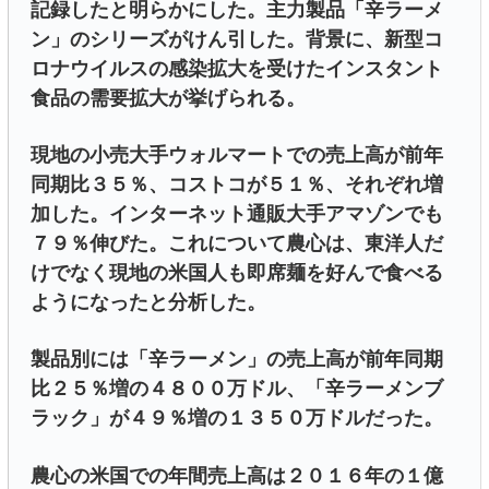
記録したと明らかにした。主力製品「辛ラーメ
ン」のシリーズがけん引した。背景に、新型コ
ロナウイルスの感染拡大を受けたインスタント
食品の需要拡大が挙げられる。
現地の小売大手ウォルマートでの売上高が前年
同期比３５％、コストコが５１％、それぞれ増
加した。インターネット通販大手アマゾンでも
７９％伸びた。これについて農心は、東洋人だ
けでなく現地の米国人も即席麺を好んで食べる
ようになったと分析した。
製品別には「辛ラーメン」の売上高が前年同期
比２５％増の４８００万ドル、「辛ラーメンブ
ラック」が４９％増の１３５０万ドルだった。
農心の米国での年間売上高は２０１６年の１億