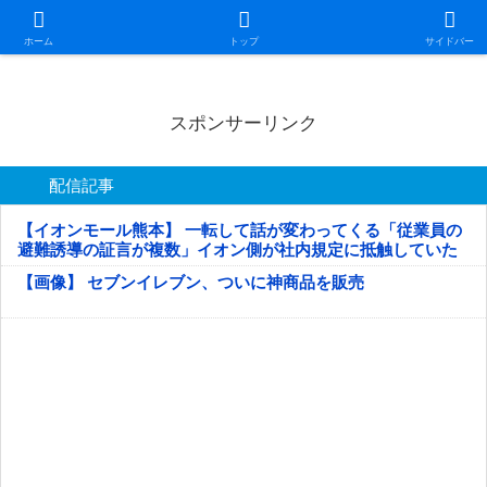
日本第一！ニュース録
ホーム
トップ
サイドバー
スポンサーリンク
配信記事
【イオンモール熊本】 一転して話が変わってくる「従業員の
避難誘導の証言が複数」イオン側が社内規定に抵触していた
疑い
【画像】 セブンイレブン、ついに神商品を販売