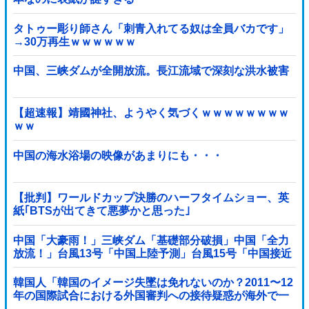
タトゥー彫り師さん「刺青入れてる奴は全員バカです」
→30万再生ｗｗｗｗｗｗ
中国、三峡ダムが全開放流。長江流域で深刻な洪水被害
【超速報】靖國神社、ようやく気づくｗｗｗｗｗｗｗｗ
ｗｗ
中国の海水浴場の映像があまりにも・・・
【批判】ワールドカップ決勝のハーフタイムショー、英
紙｢BTSが出てきて悪夢かと思った｣
中国「大豪雨！」三峡ダム「基礎部分破損」中国「全力
放流！」台風13号「中国上陸予測」台風15号「中国接近
（画像」中国「台風同時上陸！（穀物生産が壊滅危機」
→
韓国人「韓国のイメージ失墜は免れないのか？2011〜12
年の国際試合における外国審判への接待疑惑が海外で一
斉に報じられる‥」