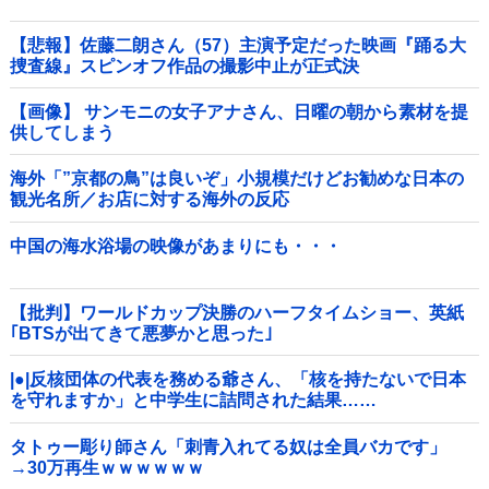
【悲報】佐藤二朗さん（57）主演予定だった映画『踊る大
捜査線』スピンオフ作品の撮影中止が正式決
定・・・・・・・・・他
【画像】 サンモニの女子アナさん、日曜の朝から素材を提
供してしまう
海外「”京都の鳥”は良いぞ」小規模だけどお勧めな日本の
観光名所／お店に対する海外の反応
中国の海水浴場の映像があまりにも・・・
【批判】ワールドカップ決勝のハーフタイムショー、英紙
｢BTSが出てきて悪夢かと思った｣
|●|反核団体の代表を務める爺さん、「核を持たないで日本
を守れますか」と中学生に詰問された結果……
タトゥー彫り師さん「刺青入れてる奴は全員バカです」
→30万再生ｗｗｗｗｗｗ