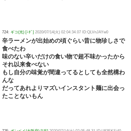
724:
ギコ(光) [ﾆﾀﾞ]
2020/07/14(火) 02:04:34.07 ID:QLVnJAYw0
辛ラーメンが出始めの頃ぐらい昔に物珍しさで
食べたわ
味のない辛いだけの食い物で超不味かったから
それ以来食べない
もし自分の味覚が間違ってるとしても全然構わ
んな
だってあれよりマズいインスタント麺に出会っ
たことないもん
725:
ボンベイ(大阪府) [US]
2020/07/14(火) 02:05:48.31 ID:U83EKSi40