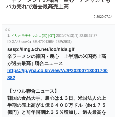
バカ売れで過去最高売上高
2020.07.14
1:
イリオモテヤマネコ(茸) [GT]
2020/07/13(月) 22:08:37.37
ID:GA43tqew0● BE:479913954-2BP(2931)
sssp://img.5ch.net/ico/nida.gif
辛ラーメンの韓国・農心 上半期の米国売上高
が過去最高 | 聯合ニュース
https://jp.yna.co.kr/view/AJP20200713001700
882
【ソウル聯合ニュース】
韓国の食品大手、農心は１３日、米国法人の上
半期の売上高が１億６４００万ドル（約１７５
億円）と前年同期比３５％増加し、過去最高を