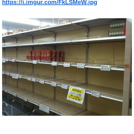
https://i.imgur.com/FkLSMeW.jpg