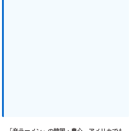
「辛ラーメン」の韓国・農心 アメリカでも