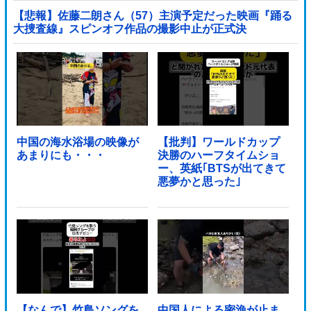
【悲報】佐藤二朗さん（57）主演予定だった映画『踊る
大捜査線』スピンオフ作品の撮影中止が正式決
定・・・・・・・・・他
中国の海水浴場の映像が
【批判】ワールドカップ
あまりにも・・・
決勝のハーフタイムショ
ー、英紙｢BTSが出てきて
悪夢かと思った｣
【なんで】竹島ソングを
中国人による密漁が止ま