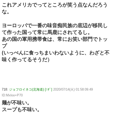
これアメリカでってところが笑う点なんだろう
な。
ヨーロッパで一番の味音痴民族の底辺が移民し
て作った国って常に馬鹿にされてるし。
あの国の軍用携帯食は、常にお笑い部門でトッ
プ
(いっぺんに食っちまいわないように、わざと不
味く作ってるそうだ）
718:
ジョフロイネコ(北海道) [ﾆﾀﾞ]
2020/07/14(火) 01:58:09.49
ID:Mxloo+P70
麺が不味い。
スープも不味い。