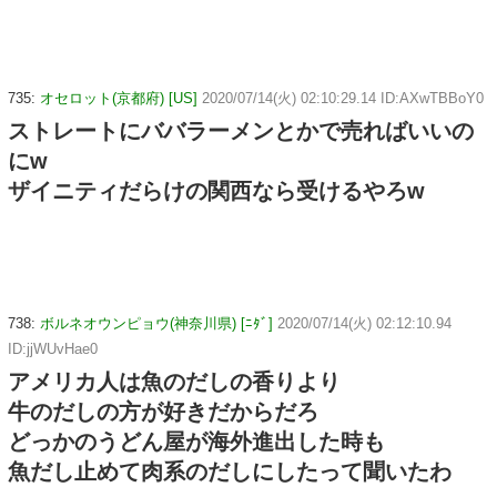
735:
オセロット(京都府) [US]
2020/07/14(火) 02:10:29.14 ID:AXwTBBoY0
ストレートにババラーメンとかで売ればいいの
にw
ザイニティだらけの関西なら受けるやろw
738:
ボルネオウンピョウ(神奈川県) [ﾆﾀﾞ]
2020/07/14(火) 02:12:10.94
ID:jjWUvHae0
アメリカ人は魚のだしの香りより
牛のだしの方が好きだからだろ
どっかのうどん屋が海外進出した時も
魚だし止めて肉系のだしにしたって聞いたわ