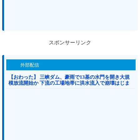
スポンサーリンク
外部配信
【おわった】 三峡ダム、豪雨で13基の水門を開き大規
模放流開始か 下流の工場地帯に洪水流入で崩壊はじま
る