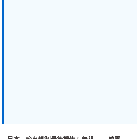
日本、輸出規制最後通告も無視 … 韓国、