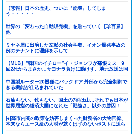
【悲報】日本の歴史、ついに『崩壊』してしま
う・・・・・
世界の「変わった自動販売機」を貼っていく【珍百景】
他
ミヤネ屋に出演した左派の社会学者、イオン爆発事故の
例のテナントに理解を示して……
【MLB】“韓国のイチロー”イ・ジョンフが痛恨ミス 9
回2死からまさか…サヨナラ負けに動けず、地元放送は同
情「不運でした」
中国製ルーター20機種にバックドア 外部から完全制御で
きる機能が仕込まれていた
石油もない、鉄もない、国土の7割は山…それでも日本が
世界屈指の経済大国になれた「勤勉さ」以外の勝因！
|●|高市内閣の政策を妨害しまくった財務省の大物官僚、
本来ならエース級の人材が就くはずのないポストに送ら
れ……