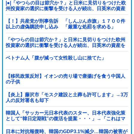
|●|「やつらの目は節穴か？」と日米に見切りをつけた欧
州投資家の選択に衝撃を受ける人が続出、日英米の資産
を処分して代わりに選んだのは……
【！】共産党が刑事告訴 「しんぶん赤旗」１７００件
以上の虚偽購読申し込み 「厳重な処罰を求める」
「やつらの目は節穴か？」と日米に見切りをつけた欧州
投資家の選択に衝撃を受ける人が続出、日英米の資産を
処分して代わりに選んだのは……
ベトナム人「腹が減って女性殺し山に捨てた」
【移民政策反対】イオンの売り場で唐揚げを食う中国人
の子供
【炎上】藤沢市「モスク建設と土葬も許可します」→3万
人の反対署名も却下
韓国人「サッカー元日本代表のスター、日本代表強化策
として“韓日定期戦”の復活を提案・・・」→「これはマ
ジで良いと思う」「今すぐやったらガチでボコられるだ
ろうね 10年後にやらないか？」「やめてくれ、勝っても
日本に対抗報復時、韓国のGDP3.1%減少…韓国の被害が