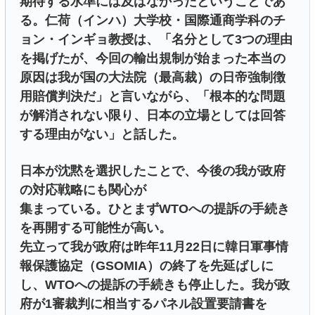
期待する水準には及ばなかったということであ
る。仁荷（インハ）大学校・国際通商学科のチ
ョン・インギョ教授は、「名分として3つの理由
を掲げたが、今回の輸出規制が始まった本当の
原因は我が国の大法院（最高裁）の日帝強制徴
用賠償判決だ」と言いながら、「根本的な問題
が解消されない限り、日本の立場としては回答
する理由がない」と話した。
日本が沈黙を選択したことで、今後の我が政府
の対応戦略にも関心が
集まっている。ひとまずWTOへの提訴の手続き
を再開する可能性が高い。
先立って我が政府は昨年11月22日に韓日軍事情
報保護協定（GSOMIA）の終了を先延ばしに
し、WTOへの提訴の手続きも停止した。我が政
府が1審裁判に相当するパネル設置要請書を