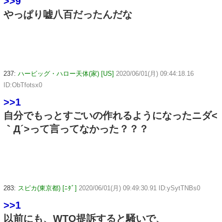
>>9
やっぱり嘘八百だったんだな
237:
ハービッグ・ハロー天体(家) [US]
2020/06/01(月) 09:44:18.16
ID:ObTfotsx0
>>1
自分でもっとすごいの作れるようになったニダ<
｀Д´>って言ってなかった？？？
283:
スピカ(東京都) [ﾆﾀﾞ]
2020/06/01(月) 09:49:30.91 ID:ySytTNBs0
>>1
以前にも、WTO提訴すると騒いで、