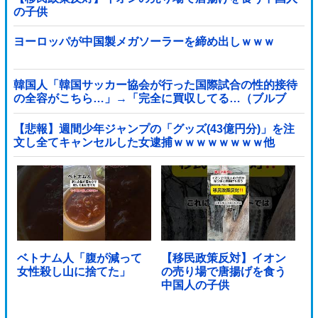
の子供
ヨーロッパが中国製メガソーラーを締め出しｗｗｗ
韓国人「韓国サッカー協会が行った国際試合の性的接待
の全容がこちら…」→「完全に買収してる…（ブルブ
ル」＝韓国の反応
【悲報】週間少年ジャンプの「グッズ(43億円分)」を注
文し全てキャンセルした女逮捕ｗｗｗｗｗｗｗｗ他
ベトナム人「腹が減って
【移民政策反対】イオン
女性殺し山に捨てた」
の売り場で唐揚げを食う
中国人の子供