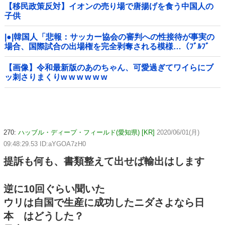
【移民政策反対】イオンの売り場で唐揚げを食う中国人の
子供
|●|韓国人「悲報：サッカー協会の審判への性接待が事実の
場合、国際試合の出場権を完全剥奪される模様…（ﾌﾞﾙﾌﾞ
ﾙ」＝韓国の反応
【画像】令和最新版のあのちゃん、可愛過ぎてワイらにブ
ッ刺さりまくりw w w w w w
270:
ハッブル・ディープ・フィールド(愛知県) [KR]
2020/06/01(月)
09:48:29.53 ID:aYGOA7zH0
提訴も何も、書類整えて出せば輸出はします
逆に10回ぐらい聞いた
ウリは自国で生産に成功したニダさよなら日
本 はどうした？