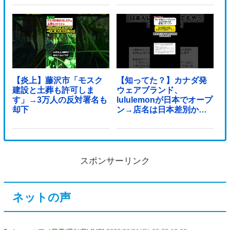
【炎上】藤沢市「モスク
【知ってた？】カナダ発
建設と土葬も許可しま
ウェアブランド、
す」→3万人の反対署名も
lululemonが日本でオープ
却下
ン→店名は日本差別から
できた？
スポンサーリンク
ネットの声