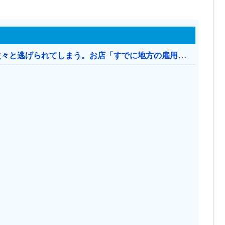
日本のお店、時給1500円でもミャンマー人に次々と逃げられてしまう。お店「すでに地方の雇用は崩壊」