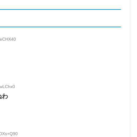
ADeCHX40
8wLChx0
ぬわ
HDXs+Q90