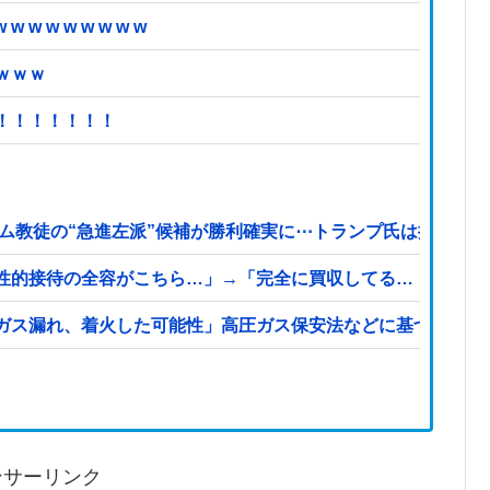
 w w w w w w
ｗｗｗ
！！！！！！！
ム教徒の“急進左派”候補が勝利確実に⋯トランプ氏は批判
性的接待の全容がこちら…」→「完全に買収してる…（ブルブ
ガス漏れ、着火した可能性」高圧ガス保安法などに基づき、経
ンサーリンク