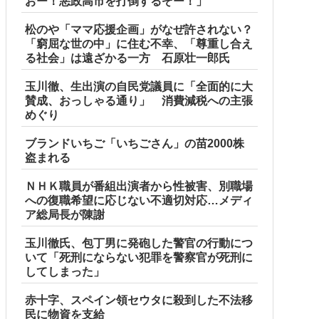
おー！悪政高市を打倒するぞー！」
松のや「ママ応援企画」がなぜ許されない？
「窮屈な世の中」に住む不幸、「尊重し合え
る社会」は遠ざかる一方 石原壮一郎氏
玉川徹、生出演の自民党議員に「全面的に大
賛成、おっしゃる通り」 消費減税への主張
めぐり
ブランドいちご「いちごさん」の苗2000株
盗まれる
ＮＨＫ職員が番組出演者から性被害、別職場
への復職希望に応じない不適切対応…メディ
ア総局長が陳謝
玉川徹氏、包丁男に発砲した警官の行動につ
いて「死刑にならない犯罪を警察官が死刑に
してしまった」
赤十字、スペイン領セウタに殺到した不法移
民に物資を支給