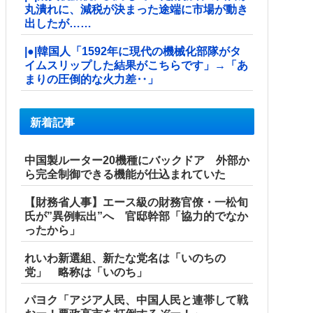
丸潰れに、減税が決まった途端に市場が動き
出したが……
|●|韓国人「1592年に現代の機械化部隊がタ
イムスリップした結果がこちらです」→「あ
まりの圧倒的な火力差‥」
新着記事
中国製ルーター20機種にバックドア 外部か
ら完全制御できる機能が仕込まれていた
【財務省人事】エース級の財務官僚・一松旬
氏が”異例転出”へ 官邸幹部「協力的でなか
ったから」
れいわ新選組、新たな党名は「いのちの
党」 略称は「いのち」
パヨク「アジア人民、中国人民と連帯して戦