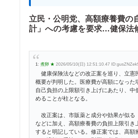
立民・公明党、高額療養費の
計」への考慮を要求…健保法
1:
煮卵 ★
2026/05/10(日) 12:51:10.47 ID:gusZNZek
健康保険法などの改正案を巡り、立憲民
概要が判明した。医療費が高額になった
自己負担の上限額引き上げにあたり、中
めることが柱となる。
改正案は、市販薬と成分や効果が似る「
などに加え、高額療養費の負担上限引き
すると明記している。修正案では、高額