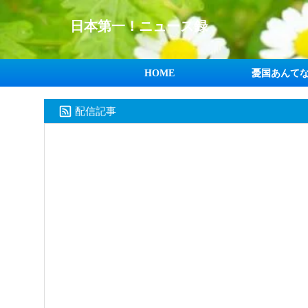
日本第一！ニュース録
HOME
憂国あんて
配信記事