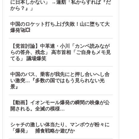
に日本しかない」 →蓮舫「私からすれば『だ
から？』」
中国のロケット打ち上げ失敗！山に堕ちて大
爆発🚀💥
【党首討論】中革連・小川「カンペ読みなが
らの答弁、残念」 高市首相「ご自身もメモ見
てる」 議場爆笑
中国のバス、乗客が我先にと押し合いへし合
い激突…『多数の国ではもう見られない光
景』
【動画】イオンモール爆発の瞬間の映像が公
開される。全滅の模様…
シャチの激しい体当たり、マンボウが粉々に
「爆発」 捕食戦略か遊びか