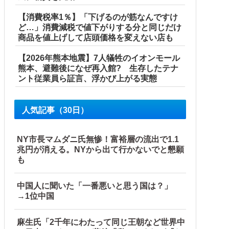
【消費税率1％】「下げるのが筋なんですけ
ど…」消費減税で値下がりする分と同じだけ
商品を値上げして店頭価格を変えない店も
【2026年熊本地震】7人犠牲のイオンモール
熊本、避難後になぜ再入館? 生存したテナ
ント従業員ら証言、浮かび上がる実態
人気記事（30日）
ル」＝韓国の反応
NY市長マムダニ氏無惨！富裕層の流出で1.1
兆円が消える。NYから出て行かないでと懇願
産省に報告他
も
中国人に聞いた「一番悪いと思う国は？」
→1位中国
麻生氏「2千年にわたって同じ王朝など世界中