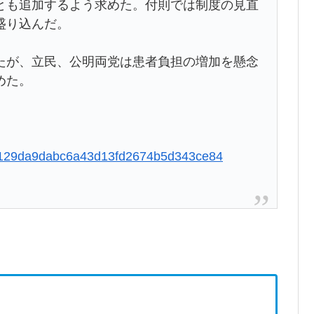
とも追加するよう求めた。付則では制度の見直
盛り込んだ。
が、立民、公明両党は患者負担の増加を懸念
めた。
3c2b129da9dabc6a43d13fd2674b5d343ce84