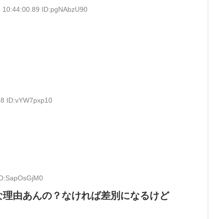
 10:44:00.89 ID:pgNAbzU90
68 ID:vYW7pxp10
 ID:SapOsGjM0
な理由あんの？なければ差別になるけど