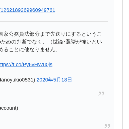
tus/1262189269960949761
国家公務員法部分まで先送りにするというこ
のための判断でなく、（世論･選挙が怖いとい
めることに他なりません。
ttps://t.co/Py6vHWu0js
oyukio0531)
2020年5月18日
account)