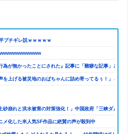
近平ブチギレ説ｗｗｗｗｗ
wwwwwwwwwww
為が無かったことにされた』記事に「難癖な記事」とイチャモ
声を上げる被災地のおばちゃんに詰め寄ってるぅ！」→よく聞
土砂崩れと洪水被害の対策強化！」中国政府「三峡ダム周辺を
ニメ化した米人気SF作品に絶賛の声が殺到中