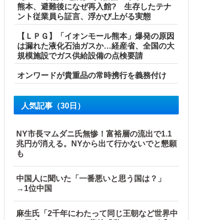
熊本、避難後になぜ再入館? 生存したテナ
ント従業員ら証言、浮かび上がる実態
【ＬＰＧ】「イオンモール熊本」爆発の原因
は漏れた液化石油ガスか…経産省、全国の大
規模施設でガス供給設備の点検要請
オンワードが貴重品の常時携行を義務付け
人気記事（30日）
ン→自傷行為の動画が拡散してマスゴミの偏向報...
くと何やらヤバいことを言っていると話題に…
NY市長マムダニ氏無惨！富裕層の流出で1.1
兆円が消える。NYから出て行かないでと懇願
も
重点強化」中国ダム「決壊」中国「現場封鎖！（空撮削除」→
中国人に聞いた「一番悪いと思う国は？」
→1位中国
麻生氏「2千年にわたって同じ王朝など世界中