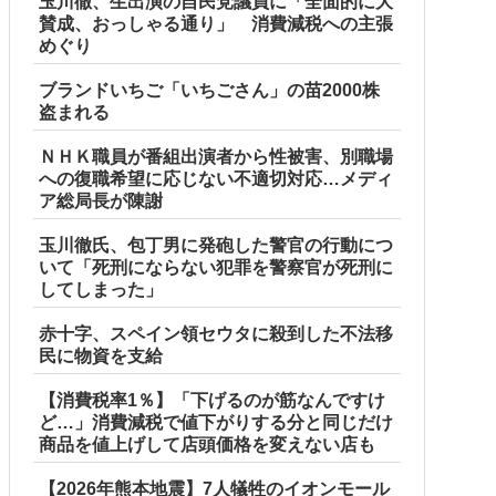
玉川徹、生出演の自民党議員に「全面的に大
賛成、おっしゃる通り」 消費減税への主張
めぐり
ブランドいちご「いちごさん」の苗2000株
盗まれる
ＮＨＫ職員が番組出演者から性被害、別職場
への復職希望に応じない不適切対応…メディ
ア総局長が陳謝
玉川徹氏、包丁男に発砲した警官の行動につ
いて「死刑にならない犯罪を警察官が死刑に
してしまった」
赤十字、スペイン領セウタに殺到した不法移
民に物資を支給
【消費税率1％】「下げるのが筋なんですけ
ど…」消費減税で値下がりする分と同じだけ
商品を値上げして店頭価格を変えない店も
【2026年熊本地震】7人犠牲のイオンモール