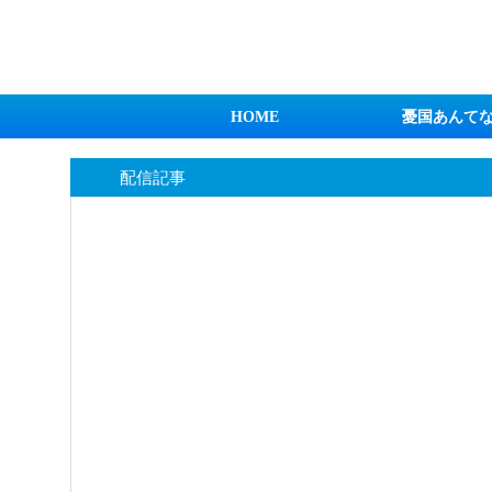
日本第一！ニュース録
HOME
憂国あんて
配信記事