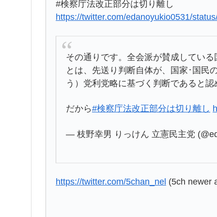
#検察庁法改正部分は切り離し
https://twitter.com/edanoyukio0531/sta
その通りです。全会派が賛成している
とは、先送り判断自体が、国家･国民
う）党利党略に基づく判断であると認
だから
#検察庁法改正部分は切り離し
h
— 枝野幸男 りっけん 立憲民主党 (@edan
https://twitter.com/5chan_nel
(5ch newer 