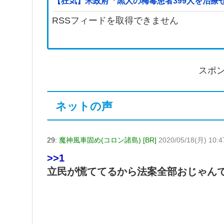
【狂気】米政府「黒人の梅毒患者399人を治療
RSSフィードを取得できません
スポ
ネットの声
29:
魔神風車固め(コロン諸島) [BR]
2020/05/18(月) 10:4
>>1
立民が慌ててるから法案全部おじゃん