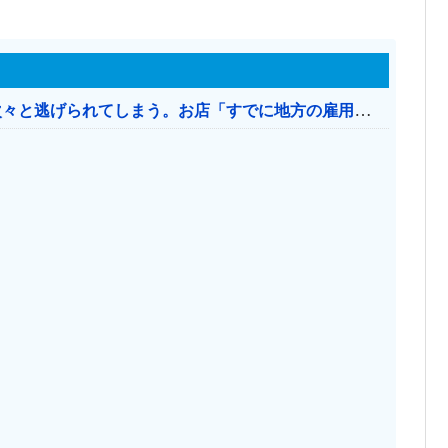
日本のお店、時給1500円でもミャンマー人に次々と逃げられてしまう。お店「すでに地方の雇用は崩壊」