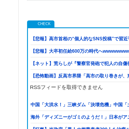
【悲報】高市首相の“個人的なSNS投稿”で習
【悲報】大卒初任給600万の時代へwwwwwwww
【ネット】荒らしが『警察官発砲で犯人の自傷行
【恐怖動画】反高市界隈「高市の取り巻きが、
RSSフィードを取得できません
中国「大洪水！」三峡ダム「決壊危機」中国「
海外「ディズニーがゴミのようだ！」日本がア