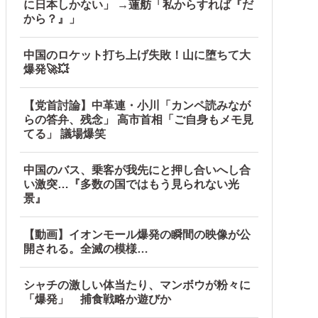
に日本しかない」 →蓮舫「私からすれば『だ
から？』」
中国のロケット打ち上げ失敗！山に堕ちて大
爆発🚀💥
【党首討論】中革連・小川「カンペ読みなが
らの答弁、残念」 高市首相「ご自身もメモ見
てる」 議場爆笑
中国のバス、乗客が我先にと押し合いへし合
い激突…『多数の国ではもう見られない光
景』
【動画】イオンモール爆発の瞬間の映像が公
開される。全滅の模様…
シャチの激しい体当たり、マンボウが粉々に
「爆発」 捕食戦略か遊びか