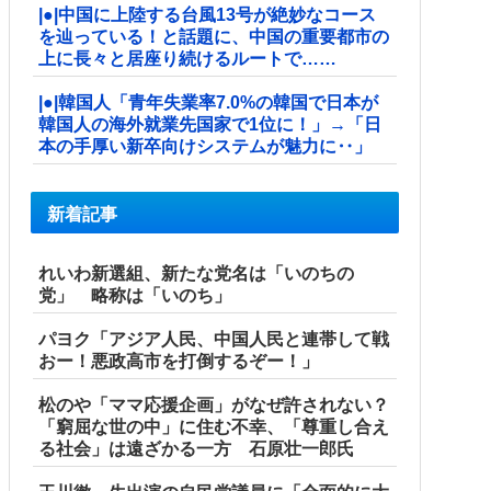
|●|中国に上陸する台風13号が絶妙なコース
を辿っている！と話題に、中国の重要都市の
上に長々と居座り続けるルートで……
|●|韓国人「青年失業率7.0%の韓国で日本が
韓国人の海外就業先国家で1位に！」→「日
本の手厚い新卒向けシステムが魅力に‥」
新着記事
れいわ新選組、新たな党名は「いのちの
党」 略称は「いのち」
パヨク「アジア人民、中国人民と連帯して戦
おー！悪政高市を打倒するぞー！」
松のや「ママ応援企画」がなぜ許されない？
「窮屈な世の中」に住む不幸、「尊重し合え
る社会」は遠ざかる一方 石原壮一郎氏