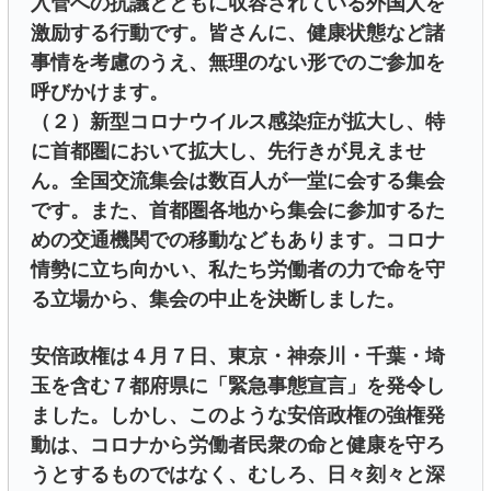
入管への抗議とともに収容されている外国人を
激励する行動です。皆さんに、健康状態など諸
事情を考慮のうえ、無理のない形でのご参加を
呼びかけます。
（２）新型コロナウイルス感染症が拡大し、特
に首都圏において拡大し、先行きが見えませ
ん。全国交流集会は数百人が一堂に会する集会
です。また、首都圏各地から集会に参加するた
めの交通機関での移動などもあります。コロナ
情勢に立ち向かい、私たち労働者の力で命を守
る立場から、集会の中止を決断しました。
安倍政権は４月７日、東京・神奈川・千葉・埼
玉を含む７都府県に「緊急事態宣言」を発令し
ました。しかし、このような安倍政権の強権発
動は、コロナから労働者民衆の命と健康を守ろ
うとするものではなく、むしろ、日々刻々と深