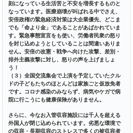
刻になっている生活苦と不安を増長するものと
なっています。医療崩壊が叫ばれる中でさえ、
安倍政権の緊急経済対策は大企業優先、どこま
でも「命より金」であることがあばかれていま
す。緊急事態宣言をも使い、労働者民衆の怒り
を封じ込めようとしていることは間違いありま
せん。安倍の改憲・戦争へ向けた攻撃、差別・
排外主義攻撃に対し、怒りの声を上げましょ
う！
（３）全国交流集会で上演を予定していたクル
ドの子どもたちのほとんどは家族ごと仮放免者
です。コロナ感染のみならず、病気やケガで病
院に行こうにも健康保険がありません。
さらに、今なお入管収容施設には千人を超える
外国人が閉じ込められています。劣悪な環境で
の収容・長期収容のストレスで多くの被収容者