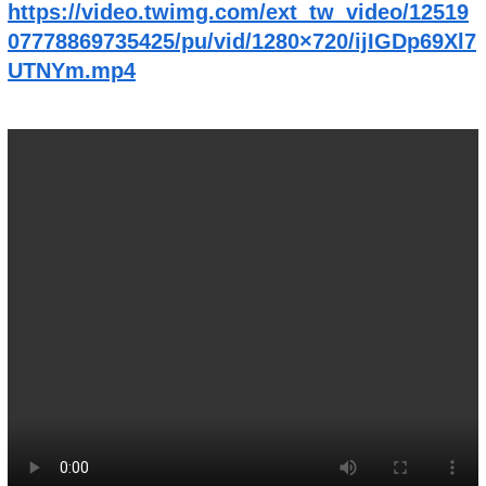
https://video.twimg.com/ext_tw_video/12519
07778869735425/pu/vid/1280×720/ijIGDp69Xl7
UTNYm.mp4