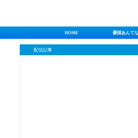
日本第一！ニュース録
HOME
憂国あんて
配信記事