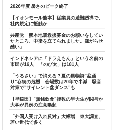
2026年度 暑さのピーク終了
【イオンモール熊本】従業員の避難誘導で、
社内規定に抵触か
共産党「熊本地震救援募金のお願いをしてい
たところ、中指を立てられました。嫌がらせ
酷い」
インドネシアに「ドラえもん」という名前の
市民が16人 「のび太」は181人
「うるさい」で消える？夏の風物詩”盆踊
り”存続の危機 会場数は20年で半減 騒音
対策で”サイレント盆ダンス”も
【早稲田】”無銭飲食”複数の早大生が関与か
大学が異例の注意喚起
「外国人受け入れ反対」大幅増 東大調査、
若い世代で多く