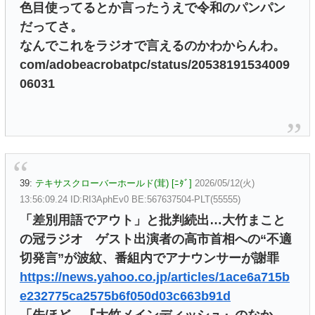
色目使ってるとか言ったうえで令和のパンパン
だってさ。
なんでこれをラジオで言えるのかわからんわ。
com/adobeacrobatpc/status/20538191534009
06031
39:
テキサスクローバーホールド(茸) [ﾆﾀﾞ]
2026/05/12(火)
13:56:09.24 ID:RI3AphEv0 BE:567637504-PLT(55555)
「差別用語でアウト」と批判続出…大竹まこと
の冠ラジオ ゲスト出演者の高市首相への“不適
切発言”が波紋、番組内でアナウンサーが謝罪
https://news.yahoo.co.jp/articles/1ace6a715b
e232775ca2575b6f050d03c663b91d
「先ほど、『大竹メインディッシュ』のなか