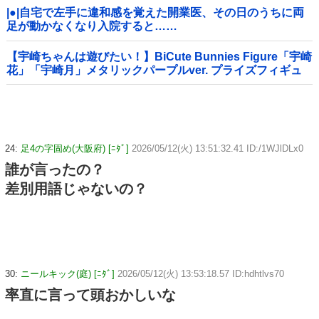
|●|自宅で左手に違和感を覚えた開業医、その日のうちに両
足が動かなくなり入院すると……
【宇崎ちゃんは遊びたい！】BiCute Bunnies Figure「宇崎
花」「宇崎月」メタリックパープルver. プライズフィギュ
ア【ラウンドワン限定で展開決定】
24:
足4の字固め(大阪府) [ﾆﾀﾞ]
2026/05/12(火) 13:51:32.41 ID:/1WJlDLx0
誰が言ったの？
差別用語じゃないの？
30:
ニールキック(庭) [ﾆﾀﾞ]
2026/05/12(火) 13:53:18.57 ID:hdhtlvs70
率直に言って頭おかしいな