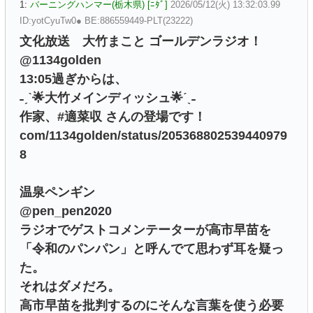
1:
バーニングハンマー(栃木県) [ﾆﾀﾞ]
2026/05/12(火) 13:32:03.99
ID:yotCyuTw0● BE:886559449-PLT(23222)
文化放送 大竹まこと ゴールデンラジオ！
@1134golden
13:05過ぎからは、
˗ˏˋ🌟大竹メインディッシュ🌟ˊˎ˗
作家、#適菜収 さんの登場です！
com/1134golden/status/205368802539440979
8
温泉ペンギン
@pen_pen2020
ラジオでゲストコメンテーターが高市早苗を
「令和のパンパン」と呼んでて思わず耳を疑っ
た。
それはダメだろ。
高市早苗を批判するのにそんな言葉を使う必要