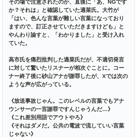
その場で注意されたのか、直後に「あ、NGです
か？それは」と確認していた適菜氏。大竹が
「はい、色んな言葉が難しい言葉になっており
ますので、訂正させていただきますけども」と
やんわり諭すと、「わかりました」と受け入れ
ていた。
高市氏を痛烈批判した適菜氏だが、不適切発言
に対して驚いたリスナーが相次ぐことに。コー
ナー終了後に砂山アナが謝罪したが、Xでは次の
ような声が広がっている。
《放送事故じゃん。このレベルの言葉でもアナ
ウンサーの一言謝罪ですんじゃうんだ…》
《これ差別用語でアウトやろ》
《それはダメだ。公共の電波で流していい言葉
じゃない》