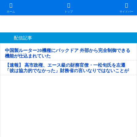
日本第一！ニュース録
ホーム
トップ
サイドバー
配信記事
中国製ルーター20機種にバックドア 外部から完全制御できる
機能が仕込まれていた
【速報】 高市政権、エース級の財務官僚・一松旬氏を左遷
「彼は協力的でなかった」財務省の言いなりではないことが
判明