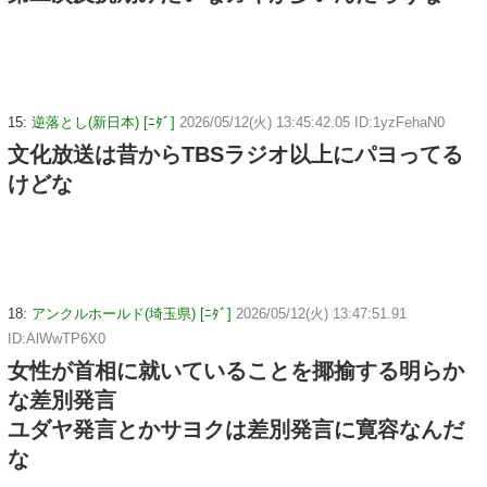
15:
逆落とし(新日本) [ﾆﾀﾞ]
2026/05/12(火) 13:45:42.05 ID:1yzFehaN0
文化放送は昔からTBSラジオ以上にパヨってる
けどな
18:
アンクルホールド(埼玉県) [ﾆﾀﾞ]
2026/05/12(火) 13:47:51.91
ID:AlWwTP6X0
女性が首相に就いていることを揶揄する明らか
な差別発言
ユダヤ発言とかサヨクは差別発言に寛容なんだ
な