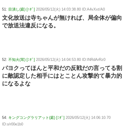
51:
目潰し(庭) [ﾆﾀﾞ]
2026/05/12(火) 14:03:38.80 ID:A4vXxt/A0
文化放送は寺ちゃんが無ければ、局全体が偏向
で放送法違反になる。
52:
不知火(茸) [ﾆﾀﾞ]
2026/05/12(火) 14:04:53.80 ID:INRdArRz0
パヨクってほんと平和だの反戦だの言ってる割
に敵認定した相手にはとことん攻撃的て暴力的
になるよな
54:
キングコングラリアット(庭) [ﾆﾀﾞ]
2026/05/12(火) 14:06:10.70
ID:o/r00e1b0