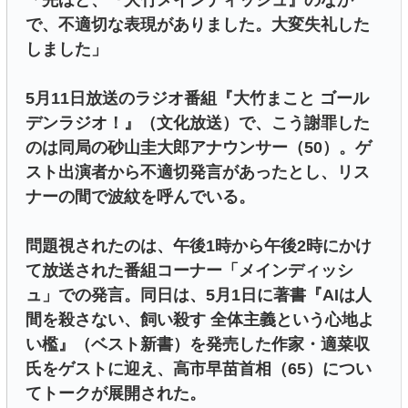
で、不適切な表現がありました。大変失礼した
しました」
5月11日放送のラジオ番組『大竹まこと ゴール
デンラジオ！』（文化放送）で、こう謝罪した
のは同局の砂山圭大郎アナウンサー（50）。ゲ
スト出演者から不適切発言があったとし、リス
ナーの間で波紋を呼んでいる。
問題視されたのは、午後1時から午後2時にかけ
て放送された番組コーナー「メインディッシ
ュ」での発言。同日は、5月1日に著書『AIは人
間を殺さない、飼い殺す 全体主義という心地よ
い檻』（ベスト新書）を発売した作家・適菜収
氏をゲストに迎え、高市早苗首相（65）につい
てトークが展開された。