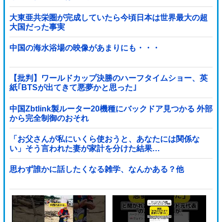
大東亜共栄圏が完成していたら今頃日本は世界最大の超
大国だった事実
中国の海水浴場の映像があまりにも・・・
【批判】ワールドカップ決勝のハーフタイムショー、英
紙｢BTSが出てきて悪夢かと思った｣
中国Zbtlink製ルーター20機種にバックドア見つかる 外部
から完全制御のおそれ
「お父さんが私にいくら使おうと、あなたには関係な
い」そう言われた妻が家計を分けた結果…
思わず誰かに話したくなる雑学、なんかある？他