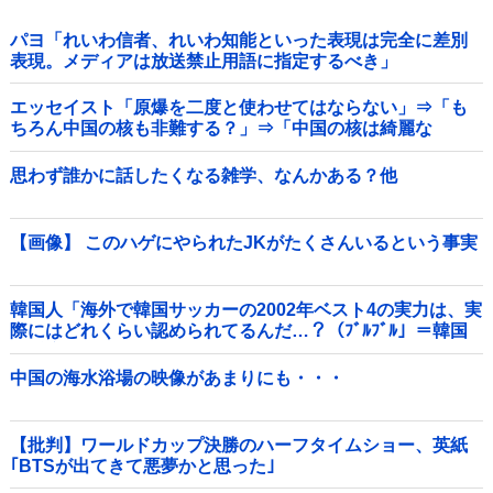
パヨ「れいわ信者、れいわ知能といった表現は完全に差別
表現。メディアは放送禁止用語に指定するべき」
エッセイスト「原爆を二度と使わせてはならない」⇒「も
ちろん中国の核も非難する？」⇒「中国の核は綺麗な
核！」
思わず誰かに話したくなる雑学、なんかある？他
【画像】 このハゲにやられたJKがたくさんいるという事実
韓国人「海外で韓国サッカーの2002年ベスト4の実力は、実
際にはどれくらい認められてるんだ…？（ﾌﾞﾙﾌﾞﾙ」＝韓国
の反応
中国の海水浴場の映像があまりにも・・・
【批判】ワールドカップ決勝のハーフタイムショー、英紙
｢BTSが出てきて悪夢かと思った｣