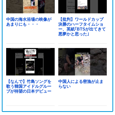
中国の海水浴場の映像が
【批判】ワールドカップ
あまりにも・・・
決勝のハーフタイムショ
ー、英紙｢BTSが出てきて
悪夢かと思った｣
【なんで】竹島ソングを
中国人による密漁が止ま
歌う韓国アイドルグルー
らない
プが待望の日本デビュー