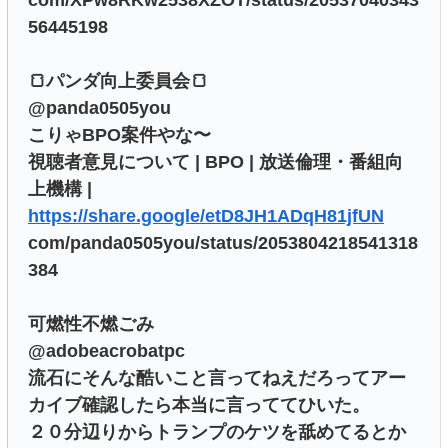
com/XPw8RKw2538XZOT/status/20537040343
56445198
🍞パンダ向上委員会🍞
@panda0505you
こりゃBPO案件やな〜
視聴者意見について | BPO | 放送倫理・番組向
上機構 |
https://share.google/etD8JH1ADqH81jfUN
com/panda0505you/status/2053804218541318
384
可燃性不燃ごみ
@adobeacrobatpc
流石にそんな酷いこと言ってねえだろってアー
カイブ確認したら本当に言っててひいた。
２０分辺りからトランプのケツを舐めてるとか